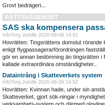
Grovt bedrägeri...
RÄTTSVÄSENDET
SAS ska kompensera pass
InfoTorg Juridik 2026-08-06 14:52
Hovrätten: Tingsrättens domslut rörande
enligt flygpassagerarförordningen faststä
gör en annan bedömning än tingsrätten i 
kallade extraordinära omständigheter..
Dataintrång i Skatteverkets system
InfoTorg Juridik 2026-08-06 14:52
Hovrätten: Kvinnan hade, under sin anstäl
Skatteverket, gjort sök-ningar i myndighe
verksamhets-system och därmed olovligen