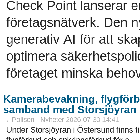
Check Point lanserar e
företagsnätverk. Den 
generativ AI för att sk
optimera säkerhetspoli
företaget minska behov
Kamerabevakning, flygförb
samband med Storsjöyran
→ Polisen - Nyheter 2026-07-30 14:41
Under Storsjöyran i Östersund finns t