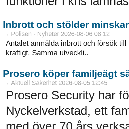
funktioner i kris lämna
Inbrott och stölder minskar 
→ Polisen - Nyheter 2026-08-06 08:12
Antalet anmälda inbrott och försök till
kraftigt. Samma utveckli..
Prosero köper familjeägt s
→ Aktuell Säkerhet 2026-08-05 12:45
Prosero Security har f
Nyckelverkstad, ett fam
med över 70 års verksa