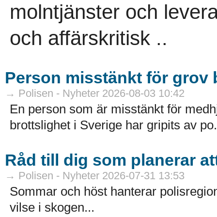
molntjänster och leveran
och affärskritisk ..
Person misstänkt för grov b
→ Polisen - Nyheter 2026-08-03 10:42
En person som är misstänkt för medhj
brottslighet i Sverige har gripits av po.
Råd till dig som planerar a
→ Polisen - Nyheter 2026-07-31 13:53
Sommar och höst hanterar polisregion
vilse i skogen...