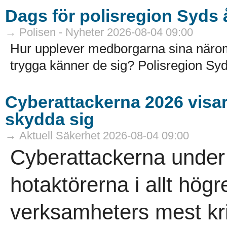
Dags för polisregion Syds
→ Polisen - Nyheter 2026-08-04 09:00
Hur upplever medborgarna sina näro
trygga känner de sig? Polisregion Syd
Cyberattackerna 2026 visar a
skydda sig
→ Aktuell Säkerhet 2026-08-04 09:00
Cyberattackerna under 
hotaktörerna i allt högr
verksamheters mest kri