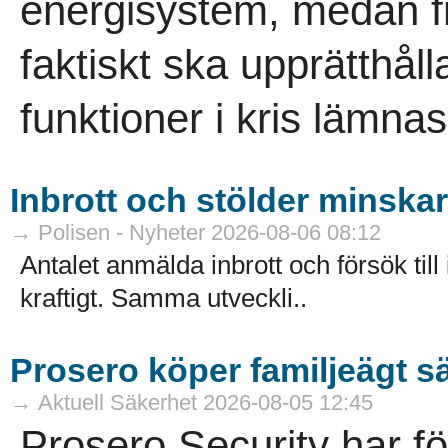
energisystem, medan 
faktiskt ska upprätthåll
funktioner i kris lämna
Inbrott och stölder minskar 
→ Polisen - Nyheter 2026-08-06 08:12
Antalet anmälda inbrott och försök till
kraftigt. Samma utveckli..
Prosero köper familjeägt s
→ Aktuell Säkerhet 2026-08-05 12:45
Prosero Security har f