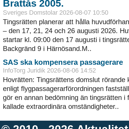
Brattås 2005.
Sveriges Domstolar 2026-08-07 10:50
Tingsrätten planerar att hålla huvudförhan
– den 17, 21, 24 och 26 augusti 2026. H
startar kl. 09:00 den 17 augusti i tingsrätt
Backgränd 9 i Härnösand.M..
SAS ska kompensera passagerare
InfoTorg Juridik 2026-08-06 14:52
Hovrätten: Tingsrättens domslut rörande
enligt flygpassagerarförordningen faststä
gör en annan bedömning än tingsrätten i 
kallade extraordinära omständigheter..