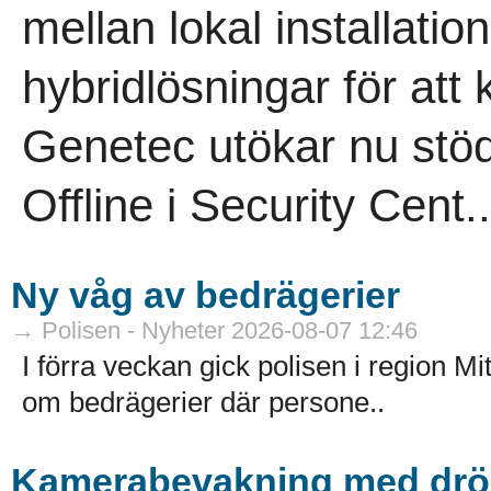
mellan lokal installation
hybridlösningar för att 
Genetec utökar nu stö
Offline i Security Cent..
Ny våg av bedrägerier
→ Polisen - Nyheter 2026-08-07 12:46
I förra veckan gick polisen i region M
om bedrägerier där persone..
Kamerabevakning med dröna