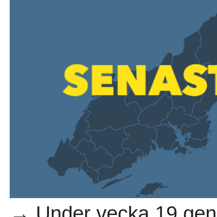
→ Under vecka 19 gen