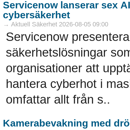
Servicenow lanserar sex A
cybersäkerhet
→ Aktuell Säkerhet 2026-08-05 09:00
Servicenow presenterar
säkerhetslösningar som
organisationer att uppt
hantera cyberhot i mas
omfattar allt från s..
Kamerabevakning med drö