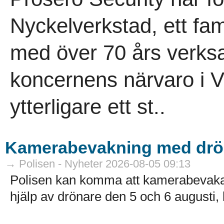
Nyckelverkstad, ett fam
med över 70 års verksa
koncernens närvaro i V
ytterligare ett st..
Kamerabevakning med drö
→ Polisen - Nyheter 2026-08-05 09:13
Polisen kan komma att kamerabevak
hjälp av drönare den 5 och 6 augusti, k