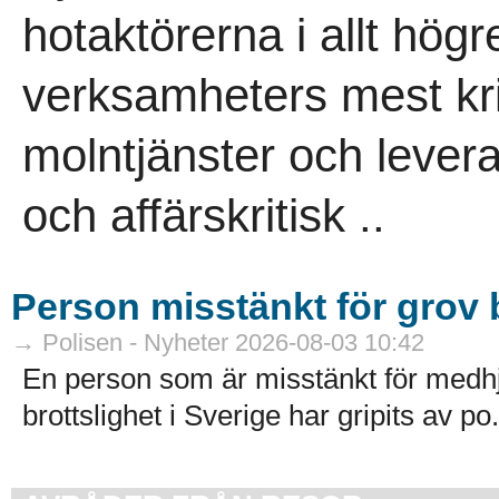
hotaktörerna i allt högr
verksamheters mest kri
molntjänster och leveran
och affärskritisk ..
Person misstänkt för grov b
→ Polisen - Nyheter 2026-08-03 10:42
En person som är misstänkt för medhj
brottslighet i Sverige har gripits av po.