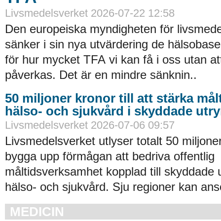
Livsmedelsverket 2026-07-22 12:58
Den europeiska myndigheten för livsmede
sänker i sin nya utvärdering de hälsobase
för hur mycket TFA vi kan få i oss utan at
påverkas. Det är en mindre sänknin..
50 miljoner kronor till att stärka må
hälso- och sjukvård i skyddade ut
Livsmedelsverket 2026-07-06 09:57
Livsmedelsverket utlyser totalt 50 miljoner
bygga upp förmågan att bedriva offentlig
måltidsverksamhet kopplad till skyddade
hälso- och sjukvård. Sju regioner kan an
MEDICIN