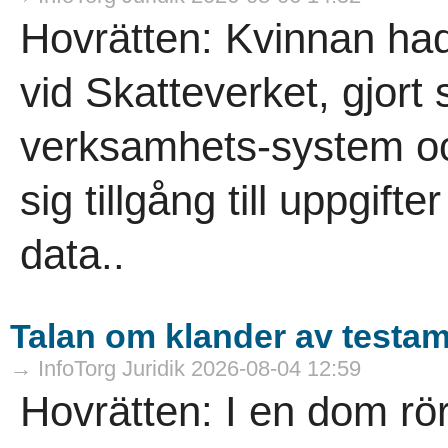
Hovrätten: Kvinnan had
vid Skatteverket, gjort
verksamhets-system oc
sig tillgång till uppgif
data..
Talan om klander av testa
→ InfoTorg Juridik 2026-08-04 12:59
Hovrätten: I en dom rö