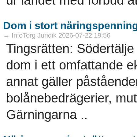
ur landet med förbud att
Dom i stort näringspennin
→ InfoTorg Juridik 2026-07-22 19:56
Tingsrätten: Södertälje
dom i ett omfattande 
annat gäller påstående
bolånebedrägerier, mutb
Gärningarna ..