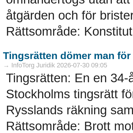
åtgärden och för brist
Rättsområde: Konstitutio
Tingsrätten dömer man för f
→ InfoTorg Juridik 2026-07-30 09:05
Tingsrätten: En en 34
Stockholms tingsrätt för 
Rysslands räkning samt 
Rättsområde: Brott mot