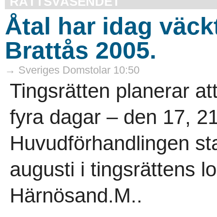
RÄTTSVÄSENDET
Åtal har idag väck
Brattås 2005.
→ Sveriges Domstolar 10:50
Tingsrätten planerar at
fyra dagar – den 17, 2
Huvudförhandlingen sta
augusti i tingsrättens l
Härnösand.M..