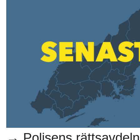
→ Polisens rättsavdeln