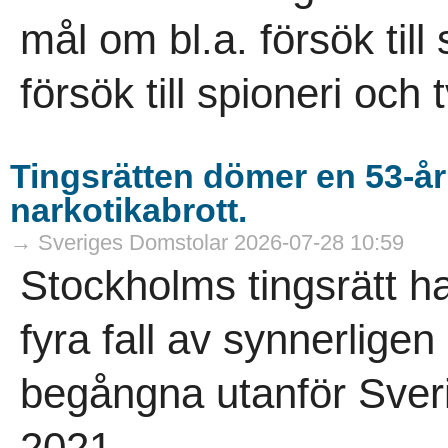
mål om bl.a. försök til
försök till spioneri och 
Tingsrätten dömer en 53-år
narkotikabrott.
→ Sveriges Domstolar 2026-07-28 10:59
Stockholms tingsrätt h
fyra fall av synnerligen
begångna utanför Sver
2021...