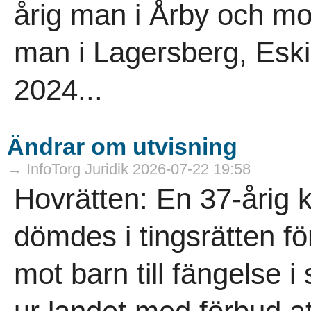
årig man i Årby och mo
man i Lagersberg, Eskil
2024...
Ändrar om utvisning
→ InfoTorg Juridik 2026-07-22 19:58
Hovrätten: En 37-årig 
dömdes i tingsrätten för
mot barn till fängelse i 