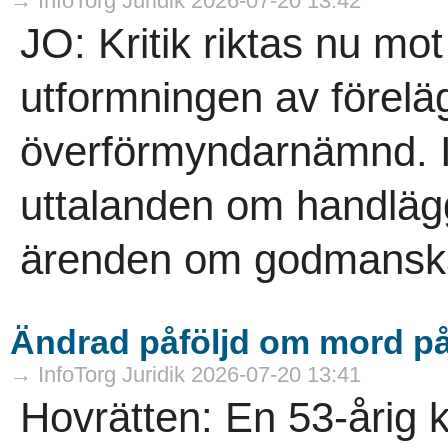
→ InfoTorg Juridik 2026-07-20 13:42
JO: Kritik riktas nu mo
utformningen av föreläg
överförmyndarnämnd. I
uttalanden om handläg
ärenden om godmanskap
Ändrad påföljd om mord 
→ InfoTorg Juridik 2026-07-20 13:41
Hovrätten: En 53-årig 