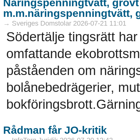
Näringspenningtvätt, grovt
m.m.näringspenningtvätt, g
→ Sveriges Domstolar 2026-07-21 11:01
Södertälje tingsrätt ha
omfattande ekobrottsmå
påståenden om närings
bolånebedrägerier, mut
bokföringsbrott.Gärni
Rådman får JO-kritik