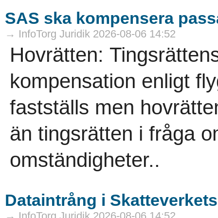
SAS ska kompensera pass
→ InfoTorg Juridik 2026-08-06 14:52
Hovrätten: Tingsrätten
kompensation enligt fl
fastställs men hovrät
än tingsrätten i fråga 
omständigheter..
Dataintrång i Skatteverket
→ InfoTorg Juridik 2026-08-06 14:52