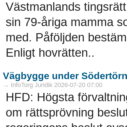
Västmanlands tingsrätt 
sin 79-åriga mamma s
med. Påföljden bestämde
Enligt hovrätten..
Vägbygge under Södertörn f
→ InfoTorg Juridik 2026-07-20 07:00
HFD: Högsta förvaltnin
om rättsprövning beslut