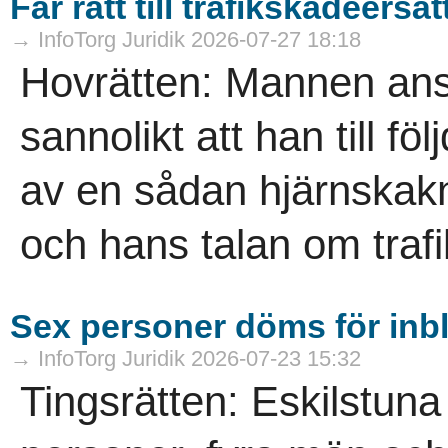
Får rätt till trafikskadeersä
→ InfoTorg Juridik 2026-07-27 18:18
Hovrätten: Mannen anse
sannolikt att han till fö
av en sådan hjärnskakni
och hans talan om trafi
Sex personer döms för inb
→ InfoTorg Juridik 2026-07-23 15:32
Tingsrätten: Eskilstuna