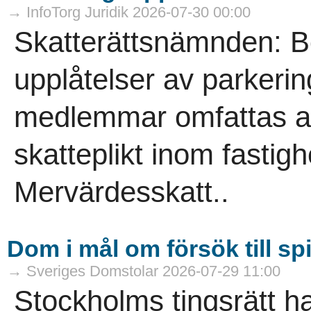
→ InfoTorg Juridik 2026-07-30 00:00
Skatterättsnämnden: B
upplåtelser av parkering
medlemmar omfattas av
skatteplikt inom fasti
Mervärdesskatt..
Dom i mål om försök till sp
→ Sveriges Domstolar 2026-07-29 11:00
Stockholms tingsrätt h