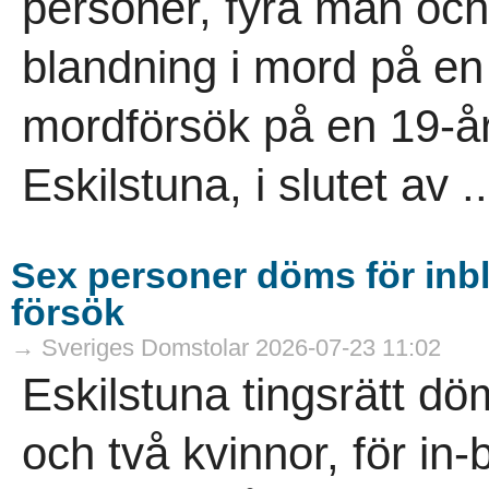
personer, fyra män och 
blandning i mord på en
mordförsök på en 19-år
Eskilstuna, i slutet av ..
Sex personer döms för inb
försök
→ Sveriges Domstolar 2026-07-23 11:02
Eskilstuna tingsrätt d
och två kvinnor, för in