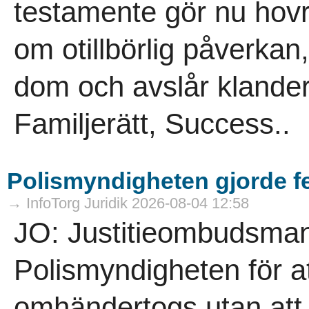
testamente gör nu hovrä
om otillbörlig påverkan,
dom och avslår klander
Familjerätt, Success..
Polismyndigheten gjorde f
→ InfoTorg Juridik 2026-08-04 12:58
JO: Justitieombudsmann
Polismyndigheten för a
omhändertogs utan att 