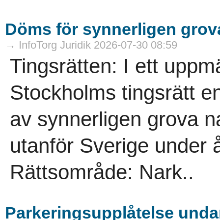
Döms för synnerligen grova
→ InfoTorg Juridik 2026-07-30 08:59
Tingsrätten: I ett up
Stockholms tingsrätt en
av synnerligen grova n
utanför Sverige under 
Rättsområde: Nark..
Parkeringsupplåtelse undan