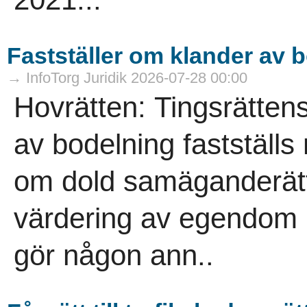
Fastställer om klander av 
→ InfoTorg Juridik 2026-07-28 00:00
Hovrätten: Tingsrätten
av bodelning fastställs
om dold samäganderätt
värdering av egendom p
gör någon ann..