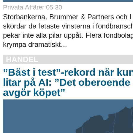
Privata Affärer 05:30
Storbankerna, Brummer & Partners och 
skördar de fetaste vinsterna i fondbrans
pekar inte alla pilar uppåt. Flera fondbola
krympa dramatiskt...
HANDEL
”Bäst i test”-rekord när ku
litar på AI: ”Det oberoende 
avgör köpet”