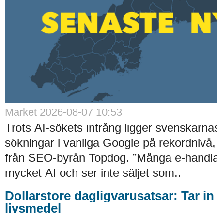
Market 2026-08-07 10:53
Trots AI-sökets intrång ligger svenskarnas 
sökningar i vanliga Google på rekordnivå,
från SEO-byrån Topdog. ”Många e-handlar
mycket AI och ser inte säljet som..
Dollarstore dagligvarusatsar: Tar in
livsmedel