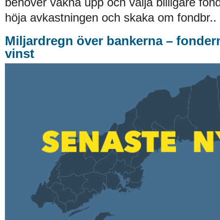
behöver vakna upp och välja billigare fond
höja avkastningen och skaka om fondbr..
Miljardregn över bankerna – fonder
vinst