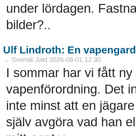
under lördagen. Fastn
bilder?..
Ulf Lindroth: En vapengard
→ Svensk Jakt 2026-08-01 12:30
I sommar har vi fått n
vapenförordning. Det in
inte minst att en jägar
själv avgöra vad han el