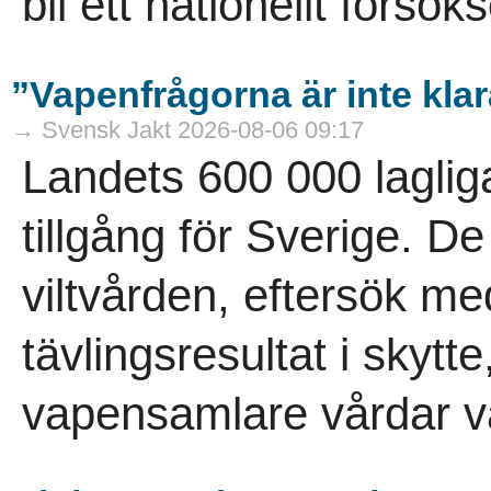
bli ett nationellt försö
”Vapenfrågorna är inte kla
→ Svensk Jakt 2026-08-06 09:17
Landets 600 000 laglig
tillgång för Sverige. D
viltvården, eftersök m
tävlingsresultat i skytt
vapensamlare vårdar vå