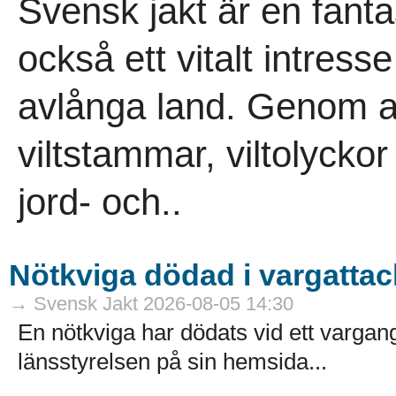
Svensk jakt är en fanta
också ett vitalt intress
avlånga land. Genom ans
viltstammar, viltolycko
jord- och..
Nötkviga dödad i vargattac
→ Svensk Jakt 2026-08-05 14:30
En nötkviga har dödats vid ett varga
länsstyrelsen på sin hemsida...