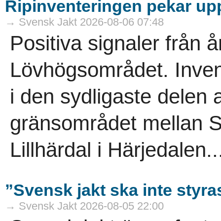
Ripinventeringen pekar uppå
→ Svensk Jakt 2026-08-06 07:48
Positiva signaler från å
Lövhögsområdet. Inven
i den sydligaste delen a
gränsområdet mellan S
Lillhärdal i Härjedalen..
”Svensk jakt ska inte styra
→ Svensk Jakt 2026-08-05 22:00