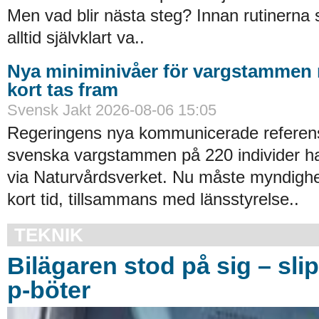
Men vad blir ­nästa steg? Innan rutinerna si
alltid självklart va..
Nya miniminivåer för vargstammen
kort tas fram
Svensk Jakt 2026-08-06 15:05
Regeringens nya kommunicerade referens
svenska vargstammen på 220 individer h
via Naturvårdsverket. Nu måste myndighet
kort tid, tillsammans med länsstyrelse..
TEKNIK
Bilägaren stod på sig – sli
p-böter