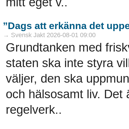
mitt eget v..
”Dags att erkänna det uppen
→ Svensk Jakt 2026-08-01 09:00
Grundtanken med friskv
staten ska inte styra v
väljer, den ska uppmuntr
och hälsosamt liv. Det 
regelverk..