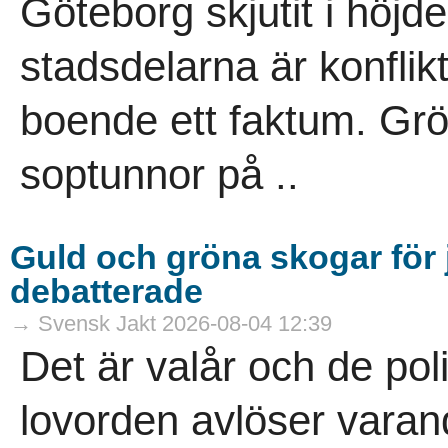
Göteborg skjutit i höjde
stadsdelarna är konflik
boende ett faktum. Gr
soptunnor på ..
Guld och gröna skogar för j
debatterade
→ Svensk Jakt 2026-08-04 12:39
Det är valår och de pol
lovorden avlöser vara