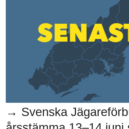
→ Svenska Jägareförb
årsstämma 13–14 juni 