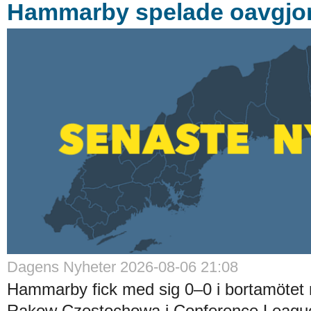
Hammarby spelade oavgjort
Dagens Nyheter 2026-08-06 21:08
Hammarby fick med sig 0–0 i bortamötet 
Rakow Czestochowa i Conference League-