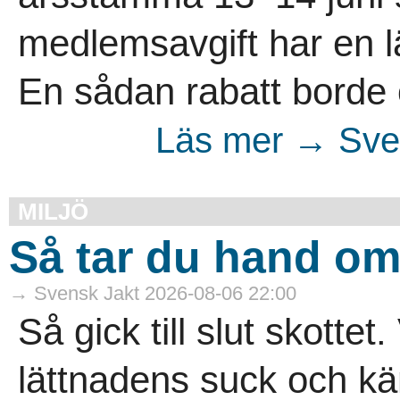
medlemsavgift har en l
En sådan rabatt borde 
Läs mer → Sven
MILJÖ
Så tar du hand om v
→ Svensk Jakt 2026-08-06 22:00
Så gick till slut skottet.
lättnadens suck och kä