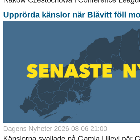
Upprörda känslor när Blåvitt föll m
Dagens Nyheter 2026-08-06 21:00
Känslorna svallade på Gamla Ullevi när G