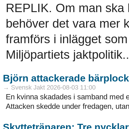
REPLIK. Om man ska krit
behöver det vara mer 
framförs i inlägget so
Miljöpartiets jaktpolitik..
Björn attackerade bärploc
→ Svensk Jakt 2026-08-03 11:00
En kvinna skadades i samband med en
Attacken skedde under fredagen, utanf
Skyttetränaren: Tre nycklar 