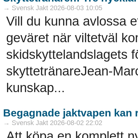
→ Svensk Jakt 2026-08-03 10:05
Vill du kunna avlossa et
geväret när viltetväl 
skidskyttelandslagets f
skyttetränareJean-Marc 
kunskap...
Begagnade jaktvapen kan 
→ Svensk Jakt 2026-08-02 22:02
Att köpa en komplett ny