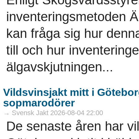
inventeringsmetoden Äb
kan fråga sig hur denna
till och hur inventeringe
älgavskjutningen...
Vildsvinsjakt mitt i Götebor
sopmarodörer
→ Svensk Jakt 2026-08-04 22:00
De senaste åren har vi