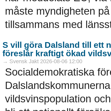
måste myndigheten på re
tillsammans med länsst
S vill göra Dalsland till et
föreslår kraftigt ökad vild
→ Svensk Jakt 2026-08-06 12:00
Socialdemokratiska för
Dalslandskommunerna vi
vildsvinspopulation och