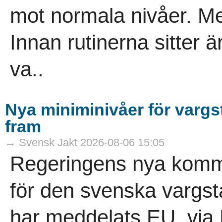
mot normala nivåer. Men
Innan rutinerna sitter är 
va..
Nya miniminivåer för varg
fram
→ Svensk Jakt 2026-08-06 15:05
Regeringens nya komm
för den svenska vargs
har meddelats EU, via