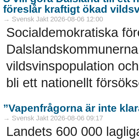
föreslår kraftigt ökad vild
→ Svensk Jakt 2026-08-06 12:00
Socialdemokratiska för
Dalslandskommunerna vi
vildsvinspopulation och
bli ett nationellt försö
”Vapenfrågorna är inte kla
→ Svensk Jakt 2026-08-06 09:17
Landets 600 000 laglig