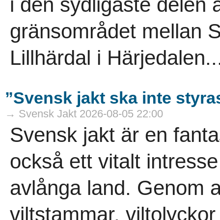
i den sydligaste delen a
gränsområdet mellan S
Lillhärdal i Härjedalen..
”Svensk jakt ska inte styra
→ Svensk Jakt 2026-08-05 22:00
Svensk jakt är en fanta
också ett vitalt intress
avlånga land. Genom ans
viltstammar, viltolycko