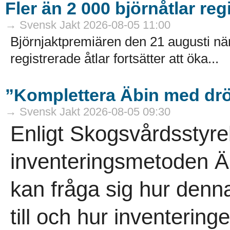
Fler än 2 000 björnåtlar reg
→ Svensk Jakt 2026-08-05 11:00
Björnjaktpremiären den 21 augusti närm
registrerade åtlar fortsätter att öka...
”Komplettera Äbin med drö
→ Svensk Jakt 2026-08-05 09:30
Enligt Skogsvårdsstyre
inventeringsmetoden Äb
kan fråga sig hur denna
till och hur inventeringe