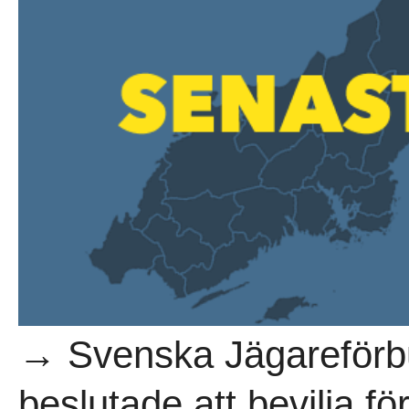
→ Svenska Jägareförb
beslutade att bevilja f