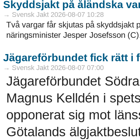
Skyddsjakt på åländska va
→ Svensk Jakt 2026-08-07 10:28
Två vargar får skjutas på skyddsjakt p
näringsminister Jesper Josefsson (C).
Jägareförbundet fick rätt i 
→ Svensk Jakt 2026-08-07 07:00
Jägareförbundet Södra
Magnus Kelldén i spetse
opponerat sig mot länss
Götalands älgjaktbeslut