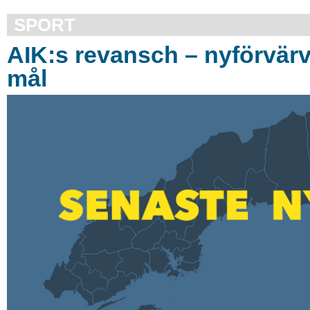
SPORT
AIK:s revansch – nyförvär
mål