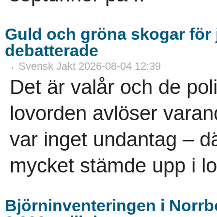
Guld och gröna skogar för j
debatterade
→ Svensk Jakt 2026-08-04 12:39
Det är valår och de pol
lovorden avlöser vara
var inget undantag – dä
mycket stämde upp i lov
Björninventeringen i Norrbo