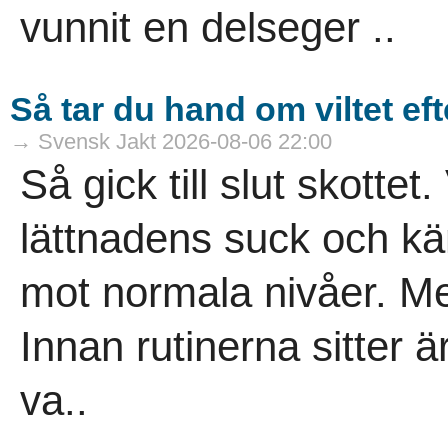
vunnit en delseger ..
Så tar du hand om viltet eft
→ Svensk Jakt 2026-08-06 22:00
Så gick till slut skottet.
lättnadens suck och kä
mot normala nivåer. Men
Innan rutinerna sitter är 
va..