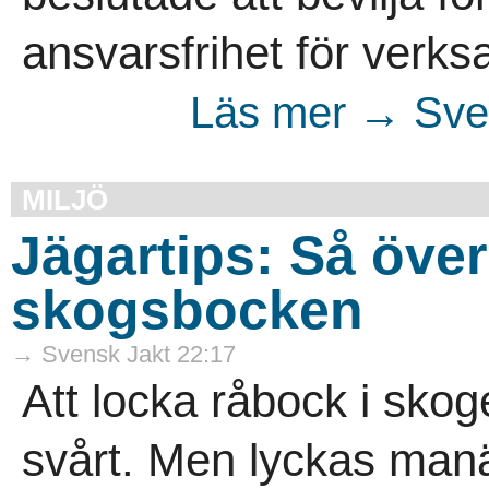
ansvarsfrihet för verks
Läs mer → Sven
MILJÖ
Jägartips: Så över
skogsbocken
→ Svensk Jakt 22:17
Att locka råbock i sko
svårt. Men lyckas manä