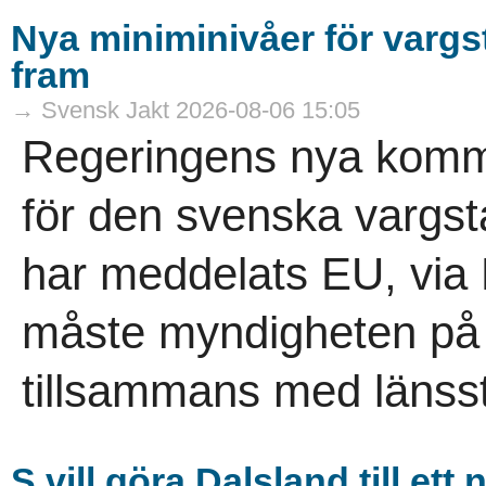
Nya miniminivåer för varg
fram
→ Svensk Jakt 2026-08-06 15:05
Regeringens nya komm
för den svenska vargs
har meddelats EU, via
måste myndigheten på re
tillsammans med länsst
S vill göra Dalsland till et