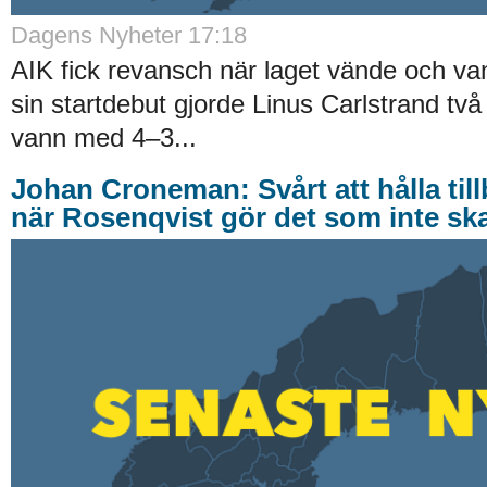
Dagens Nyheter 17:18
AIK fick revansch när laget vände och va
sin startdebut gjorde Linus Carlstrand tv
vann med 4–3...
Johan Croneman: Svårt att hålla till
när Rosenqvist gör det som inte ska