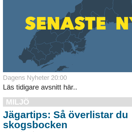
Dagens Nyheter 20:00
Läs tidigare avsnitt här..
MILJÖ
Jägartips: Så överlistar du
skogsbocken