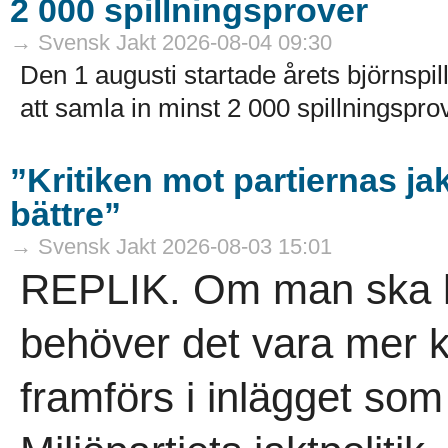
2 000 spillningsprover
→ Svensk Jakt 2026-08-04 09:30
Den 1 augusti startade årets björnspil
att samla in minst 2 000 spillningsprov
”Kritiken mot partiernas ja
bättre”
→ Svensk Jakt 2026-08-03 15:01
REPLIK. Om man ska krit
behöver det vara mer 
framförs i inlägget so