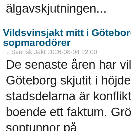
älgavskjutningen...
Vildsvinsjakt mitt i Götebor
sopmarodörer
→ Svensk Jakt 2026-08-04 22:00
De senaste åren har vi
Göteborg skjutit i höjde
stadsdelarna är konflik
boende ett faktum. Gr
soptunnor på ..