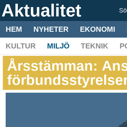
Aktualitet
S
HEM
NYHETER
EKONOMI
KULTUR
MILJÖ
TEKNIK
P
Årsstämman: Ansv
förbundsstyrelse