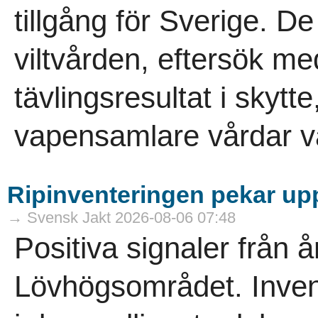
tillgång för Sverige. D
viltvården, eftersök m
tävlingsresultat i skytt
vapensamlare vårdar vå
Ripinventeringen pekar uppå
→ Svensk Jakt 2026-08-06 07:48
Positiva signaler från å
Lövhögsområdet. Inven