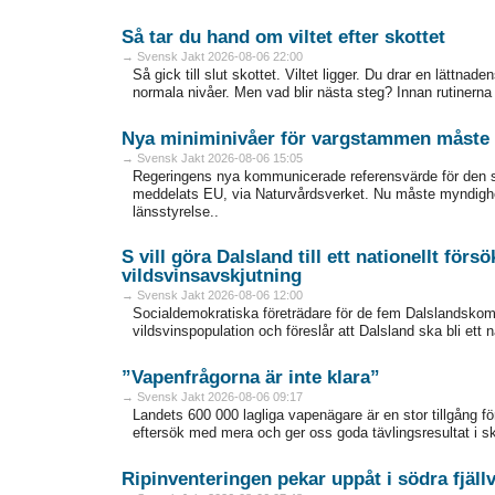
Så tar du hand om viltet efter skottet
→ Svensk Jakt 2026-08-06 22:00
Så gick till slut skottet. Viltet ligger. Du drar en lättna
normala nivåer. Men vad blir ­nästa steg? Innan rutinerna sit
Nya miniminivåer för vargstammen måste 
→ Svensk Jakt 2026-08-06 15:05
Regeringens nya kommunicerade referensvärde för den 
meddelats EU, via Naturvårdsverket. Nu måste myndighet
länsstyrelse..
S vill göra Dalsland till ett nationellt för
vildsvinsavskjutning
→ Svensk Jakt 2026-08-06 12:00
Socialdemokratiska företrädare för de fem Dalslandskom
vildsvinspopulation och föreslår att Dalsland ska bli ett 
”Vapenfrågorna är inte klara”
→ Svensk Jakt 2026-08-06 09:17
Landets 600 000 lagliga vapenägare är en stor tillgång fö
eftersök med mera och ger oss goda tävlingsresultat i sk
Ripinventeringen pekar uppåt i södra fjäll