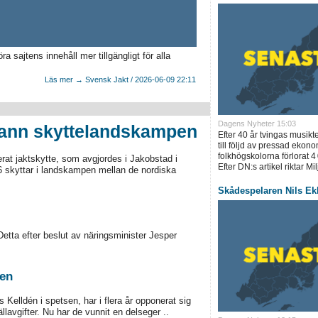
a sajtens innehåll mer tillgängligt för alla
Läs mer → Svensk Jakt / 2026-06-09 22:11
Dagens Nyheter 15:03
vann skyttelandskampen
Efter 40 år tvingas musik
till följd av pressad ekono
folkhögskolorna förlorat 4
at jaktskytte, som avgjordes i Jakobstad i
Efter DN:s artikel riktar Mil
 skyttar i landskampen mellan de nordiska
Skådespelaren Nils Ekl
etta efter beslut av näringsminister Jesper
ten
elldén i spetsen, har i flera år opponerat sig
lavgifter. Nu har de vunnit en delseger ..