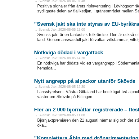
→ Svensk Jakt 2026-08-06 07:48
Positiva signaler från årets ripinventering i Lövhögsområ
sydligaste delen av fjällkedjan, i gränsområdet mellan Sär
”Svensk jakt ska inte styras av EU-byråkra
→ Svensk Jakt 2026-08-05 22:00
Svensk jakt är en fantastisk folkrörelse. Den är också ett
land. Genom ansvarsfull jakt förvaltas viltstammar, vilto
Nötkviga dödad i vargattack
→ Svensk Jakt 2026-08-05 14:30
En nötkviga har dödats vid ett vargangrepp i Södermanlan
hemsida...
Nytt angrepp på alpackor utanför Skövde
→ Svensk Jakt 2026-08-05 12:30
Länsstyrelsen i Västra Götaland har besiktigat två alp
väster om Skövde på Billingen...
Fler än 2 000 björnåtlar registrerade – fles
→ Svensk Jakt 2026-08-05 11:00
Björnjaktpremiären den 21 augusti närmar sig och det står k
öka...
”Komplettera Äbin med drönarinventering