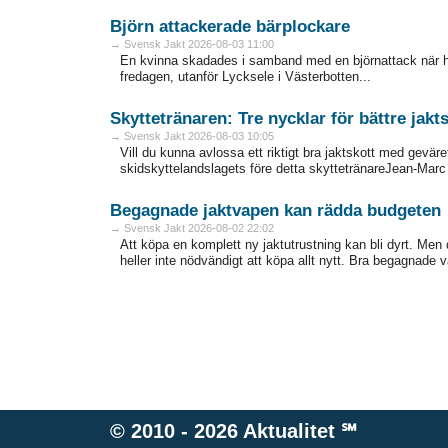
Björn attackerade bärplockare
→ Svensk Jakt 2026-08-03 11:00
En kvinna skadades i samband med en björnattack när h
fredagen, utanför Lycksele i Västerbotten...
Skyttetränaren: Tre nycklar för bättre jakt
→ Svensk Jakt 2026-08-03 10:05
Vill du kunna avlossa ett riktigt bra jaktskott med gevär
skidskyttelandslagets före detta skyttetränareJean-Marc 
Begagnade jaktvapen kan rädda budgeten
→ Svensk Jakt 2026-08-02 22:02
Att köpa en komplett ny jaktutrustning kan bli dyrt. Men de
heller inte nödvändigt att köpa allt nytt. Bra ­begagnade 
© 2010 - 2026
Aktualitet
℠