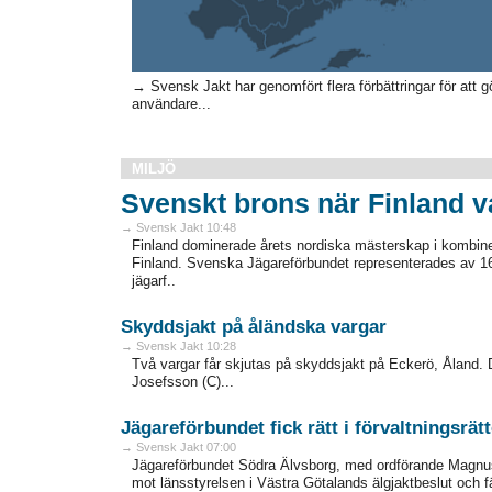
→ Svensk Jakt har genomfört flera förbättringar för att gör
användare...
MILJÖ
Svenskt brons när Finland 
→ Svensk Jakt 10:48
Finland dominerade årets nordiska mästerskap i kombiner
Finland. Svenska Jägareförbundet representerades av 16
jägarf..
Skyddsjakt på åländska vargar
→ Svensk Jakt 10:28
Två vargar får skjutas på skyddsjakt på Eckerö, Åland. D
Josefsson (C)...
Jägareförbundet fick rätt i förvaltningsrät
→ Svensk Jakt 07:00
Jägareförbundet Södra Älvsborg, med ordförande Magnus K
mot länsstyrelsen i Västra Götalands älgjaktbeslut och fäl