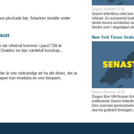
Dagens Nyheter 17:10
Gianni Infantinos öde kan
on plockade bär. Attacken skedde under
månad. En europeisk boj
skulle kunna användas s
länder som i dagsläget välje
skott
New York Times: Graf
et när viltetväl kommer i pass? Då är
Chabloz tre tips värdefull kunskap...
t är inte nödvändigt att ha allt direkt, det är
vapen kan innebära en stor besparin..
Dagens Nyheter 10:31
Dagen före VM-finalen fic
ordförande Gianni Infantin
Den svenske generalsekre
ska ha godkänt förslaget, 