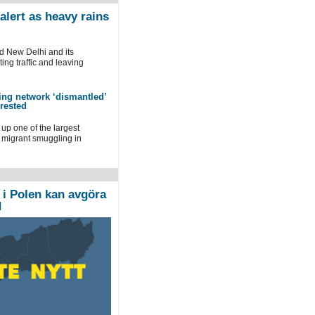
alert as heavy rains
 New Delhi and its
ing traffic and leaving
ng network ‘dismantled’
rrested
 up one of the largest
 migrant smuggling in
 i Polen kan avgöra
d