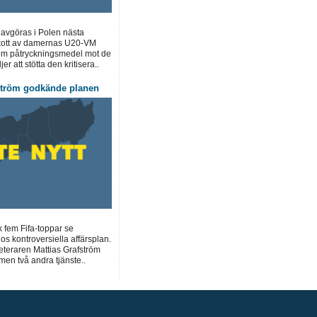
 avgöras i Polen nästa
kott av damernas U20-VM
om påtryckningsmedel mot de
r att stötta den kritisera..
ström godkände planen
k fem Fifa-toppar se
os kontroversiella affärsplan.
teraren Mattias Grafström
men två andra tjänste..