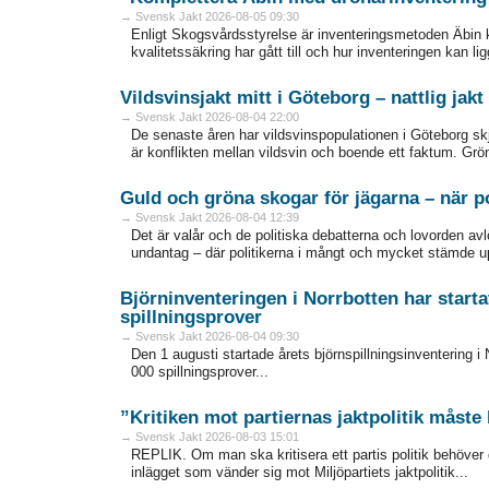
→ Svensk Jakt 2026-08-05 09:30
Enligt Skogsvårdsstyrelse är inventeringsmetoden Äbin 
kvalitetssäkring har gått till och hur inventeringen kan lig
Vildsvinsjakt mitt i Göteborg – nattlig ja
→ Svensk Jakt 2026-08-04 22:00
De senaste åren har vildsvinspopulationen i Göteborg skjut
är konflikten mellan vildsvin och boende ett faktum. Grö
Guld och gröna skogar för jägarna – när po
→ Svensk Jakt 2026-08-04 12:39
Det är valår och de politiska debatterna och lovorden av
undantag – där politikerna i mångt och mycket stämde upp 
Björninventeringen i Norrbotten har starta
spillningsprover
→ Svensk Jakt 2026-08-04 09:30
Den 1 augusti startade årets björnspillningsinventering i 
000 spillningsprover...
”Kritiken mot partiernas jaktpolitik måste
→ Svensk Jakt 2026-08-03 15:01
REPLIK. Om man ska kritisera ett partis politik behöver
inlägget som vänder sig mot Miljöpartiets jaktpolitik...