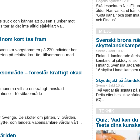
Dagens Nyheter 12:15
Skådespelaren Nils Eklund 
ålder. Han var känd från f
”Göta kanal” och som inläs
och Findus”...
dens suck och känner att pulsen sjunker mot
ter är det inte alltid självklart va..
MILJÖ
inom kort tas fram
Svenskt brons nä
skyttelandskamp
svenska vargstammen på 220 individer har
Svensk Jakt 10:48
en på relativt kort tid, tillsammans med
Finland dominerade årets
kombinerat jaktskytte, som
Finland. Svenska Jägaref
16 skyttar i landskampen m
söksområde – föreslår kraftigt ökad
Skyddsjakt på åländsk
Svensk Jakt 10:28
munerna vill se en kraftigt minskad
Två vargar får skjutas på 
nationellt försöksområde...
Detta efter beslut av näri
(C)...
TEKNIK
r Sverige. De sköter om jakten, viltvården,
Quiz: Vad kan du
ytte, och landets vapensamlare vårdar vårt ..
Testa dina kunska
världen