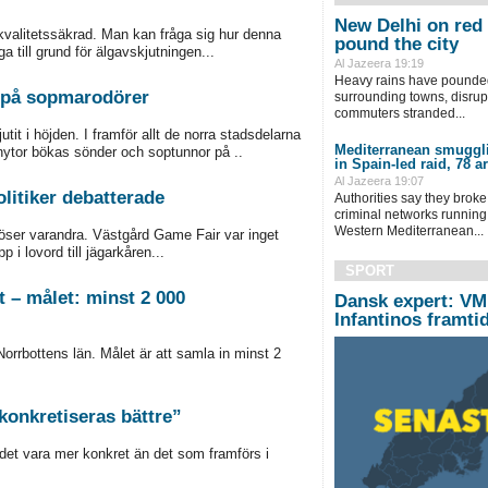
New Delhi on red 
kvalitetssäkrad. Man kan fråga sig hur denna
pound the city
ga till grund för älgavskjutningen...
Al Jazeera 19:19
Heavy rains have pounded
kt på sopmarodörer
surrounding towns, disrupt
commuters stranded...
it i höjden. I framför allt de norra stadsdelarna
Mediterranean smuggli
nytor bökas sönder och soptunnor på ..
in Spain-led raid, 78 a
Al Jazeera 19:07
litiker debatterade
Authorities say they broke
criminal networks running
Western Mediterranean...
löser varandra. Västgård Game Fair var inget
i lovord till jägarkåren...
SPORT
t – målet: minst 2 000
Dansk expert: VM
Infantinos framti
Norrbottens län. Målet är att samla in minst 2
 konkretiseras bättre”
 det vara mer konkret än det som framförs i