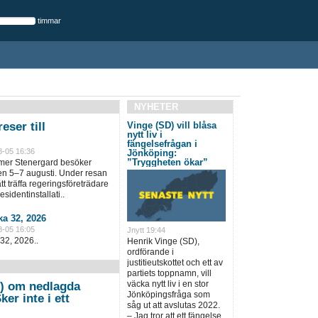
timmar
NYHETER
eser till
Vinge (SD) vill blåsa
nytt liv i
fängelsefrågan i
8-05 16:36
Jönköping:
”Tryggheten ökar”
lmer Stenergard besöker
en 5–7 augusti. Under resan
t träffa regeringsföreträdare
sidentinstallati..
a 32, 2026
8-05 16:05
Jnytt 19:44
32, 2026..
Henrik Vinge (SD),
ordförande i
justitieutskottet och ett av
partiets toppnamn, vill
väcka nytt liv i en stor
) om nedlagda
Jönköpingsfråga som
er inte i ett
såg ut att avslutas 2022.
– Jag tror att ett fängelse