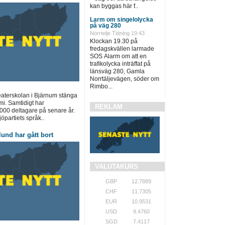
kan byggas här f..
Larm om singelolycka
på väg 280
Norrtelje Tidning 19:43
Klockan 19.30 på
fredagskvällen larmade
SOS Alarm om att en
trafikolycka inträffat på
länsväg 280, Gamla
Norrtäljevägen, söder om
Rimbo...
teaterskolan i Bjärnum stänga
mi. Samtidigt har
REKLAM
 000 deltagare på senare år.
jöpartiets språk..
und har gått bort
VALUTAKURS
GBP
12.7889
CHF
11.7305
EUR
10.9531
USD
9.4760
SGD
7.4117