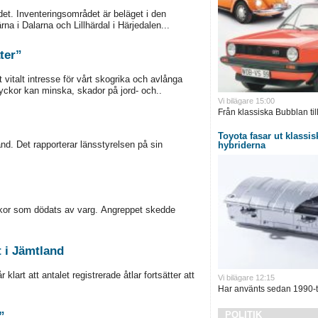
det. Inventeringsområdet är beläget i den
na i Dalarna och Lillhärdal i Härjedalen...
ter”
 vitalt intresse för vårt skogrika och avlånga
lyckor kan minska, skador på jord- och..
Vi bilägare 15:00
Från klassiska Bubblan till
Toyota fasar ut klassisk
d. Det rapporterar länsstyrelsen på sin
hybriderna
ackor som dödats av varg. Angreppet skedde
t i Jämtland
lart att antalet registrerade åtlar fortsätter att
Vi bilägare 12:15
Har använts sedan 1990-ta
”
POLITIK