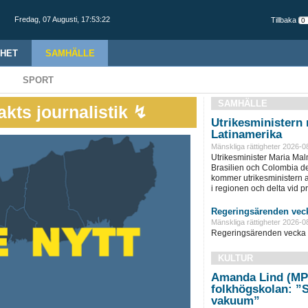
Fredag,
07 Augusti
,
17:53:23
Tillbaka
HET
SAMHÄLLE
SPORT
SAMHÄLLE
akts journalistik ↯
Utrikesministern r
Latinamerika
Mänskliga rättigheter 2026-0
Utrikesminister Maria Ma
Brasilien och Colombia d
kommer utrikesministern at
i regionen och delta vid pre
Regeringsärenden veck
Mänskliga rättigheter 2026-0
Regeringsärenden vecka 
KULTUR
Amanda Lind (MP
folkhögskolan: ”Sk
vakuum”