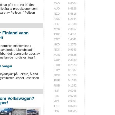
CAD
6.8004
har gått bort vid 99 års
olkkära tv-produktioner som
AUD
6.6928
are av Pettson i ”Pettson
NZD
5.5816
AWG
5.2644
ILS
3.1588
MYR
2.3167
r Finland vann
DKK
1.4651
en
CNY
1.4041
HKD
1.2078
 nordiska mästerskap i
 avgjordes i Jakobstad i
NOK
0.9983
örbundet representerades av
MXN
0.5528
ellan de nordiska jägarf..
CUP
0.3680
THB
0.2873
a vargar
TRY
0.1987
skyddsjakt på Eckerö, Åland.
DOP
0.1623
ngsminister Jesper Josefsson
PHP
0.1558
RUB
0.1152
INR
0.0996
ISK
0.0768
 om Volkswagen?
JPY
0.0601
per!
LKR
0.0283
IDR
0.0005