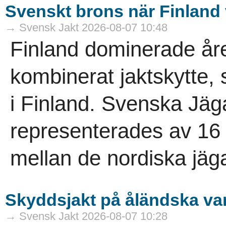
Svenskt brons när Finlan
→ Svensk Jakt 2026-08-07 10:48
Finland dominerade åre
kombinerat jaktskytte,
i Finland. Svenska Jäg
representerades av 16 
mellan de nordiska jäga
Skyddsjakt på åländska va
→ Svensk Jakt 2026-08-07 10:28