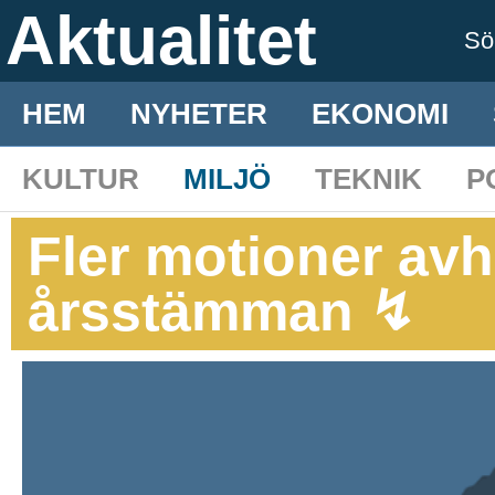
Aktualitet
S
HEM
NYHETER
EKONOMI
KULTUR
MILJÖ
TEKNIK
P
Fler motioner av
årsstämman ↯