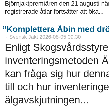
Björnjaktpremiären den 21 augusti närm
registrerade åtlar fortsätter att öka...
”Komplettera Äbin med drö
→ Svensk Jakt 2026-08-05 09:30
Enligt Skogsvårdsstyre
inventeringsmetoden Äb
kan fråga sig hur denna
till och hur inventeringe
älgavskjutningen...