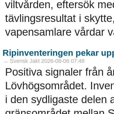
viltvården, eftersök m
tävlingsresultat i skytt
vapensamlare vårdar vå
Ripinventeringen pekar uppå
→ Svensk Jakt 2026-08-06 07:48
Positiva signaler från å
Lövhögsområdet. Inven
i den sydligaste delen a
gränsområdet mellan S