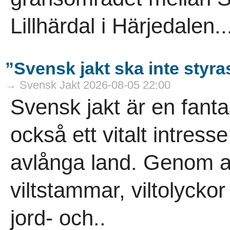
Lillhärdal i Härjedalen..
”Svensk jakt ska inte styra
→ Svensk Jakt 2026-08-05 22:00
Svensk jakt är en fanta
också ett vitalt intress
avlånga land. Genom ans
viltstammar, viltolycko
jord- och..