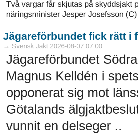
Två vargar får skjutas på skyddsjakt p
näringsminister Jesper Josefsson (C).
Jägareförbundet fick rätt i 
→ Svensk Jakt 2026-08-07 07:00
Jägareförbundet Södra
Magnus Kelldén i spetse
opponerat sig mot länss
Götalands älgjaktbeslut
vunnit en delseger ..