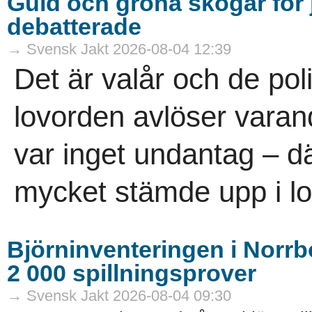
Guld och gröna skogar för j
debatterade
→ Svensk Jakt 2026-08-04 12:39
Det är valår och de pol
lovorden avlöser vara
var inget undantag – dä
mycket stämde upp i lov
Björninventeringen i Norrbo
2 000 spillningsprover
→ Svensk Jakt 2026-08-04 09:30