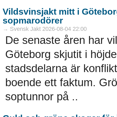
Vildsvinsjakt mitt i Götebor
sopmarodörer
→ Svensk Jakt 2026-08-04 22:00
De senaste åren har vi
Göteborg skjutit i höjde
stadsdelarna är konflik
boende ett faktum. Gr
soptunnor på ..