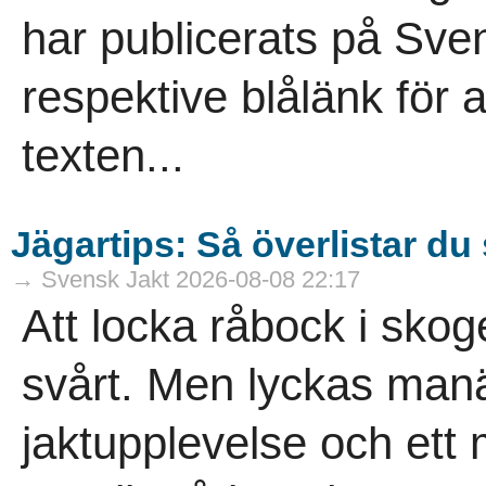
har publicerats på Sven
respektive blålänk för at
texten...
Jägartips: Så överlistar d
→ Svensk Jakt 2026-08-08 22:17
Att locka råbock i sko
svårt. Men lyckas manä
jaktupplevelse och ett 