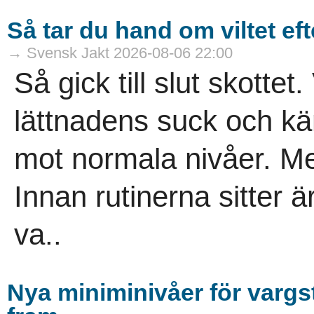
Så tar du hand om viltet eft
→ Svensk Jakt 2026-08-06 22:00
Så gick till slut skottet.
lättnadens suck och kä
mot normala nivåer. Men
Innan rutinerna sitter är 
va..
Nya miniminivåer för varg