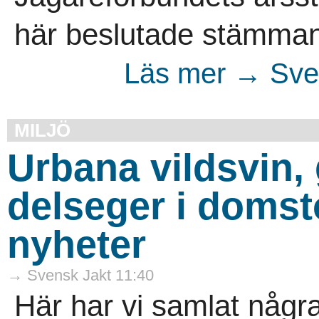
här beslutade stämman
Läs mer → Sven
MILJÖ
Urbana vildsvin,
delseger i domst
nyheter
→ Svensk Jakt 11:40
Här har vi samlat någ