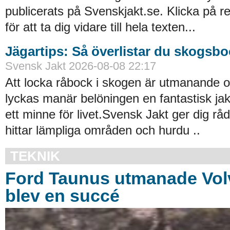
publicerats på Svenskjakt.se. Klicka på r
för att ta dig vidare till hela texten...
Jägartips: Så överlistar du skogsb
Svensk Jakt 2026-08-08 22:17
Att locka råbock i skogen är utmanande 
lyckas manär belöningen en fantastisk ja
ett minne för livet.Svensk Jakt ger dig r
hittar lämpliga områden och hurdu ..
TEKNIK
Ford Taunus utmanade Vol
blev en succé