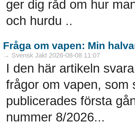
ger dig råd om hur man
och hurdu ..
Fråga om vapen: Min halvau
→ Svensk Jakt 2026-08-08 11:07
I den här artikeln sva
frågor om vapen, som st
publicerades första gå
nummer 8/2026...