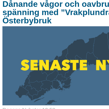
Dånande vågor och oavbru
spänning med ”Vrakplundra
Österbybruk