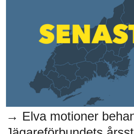
→ Elva motioner beha
Jägareförbundets års