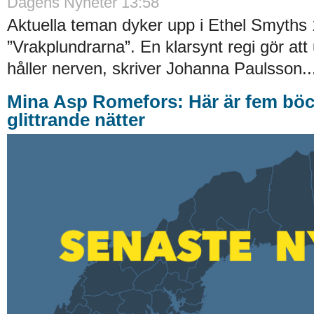
Dagens Nyheter 13:58
Aktuella teman dyker upp i Ethel Smyths 
”Vrakplundrarna”. En klarsynt regi gör att
håller nerven, skriver Johanna Paulsson..
Mina Asp Romefors: Här är fem böc
glittrande nätter