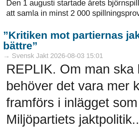
Den 1 augusti startade årets björnspil
att samla in minst 2 000 spillningsprov
”Kritiken mot partiernas ja
bättre”
→ Svensk Jakt 2026-08-03 15:01
REPLIK. Om man ska krit
behöver det vara mer 
framförs i inlägget so
Miljöpartiets jaktpolitik..