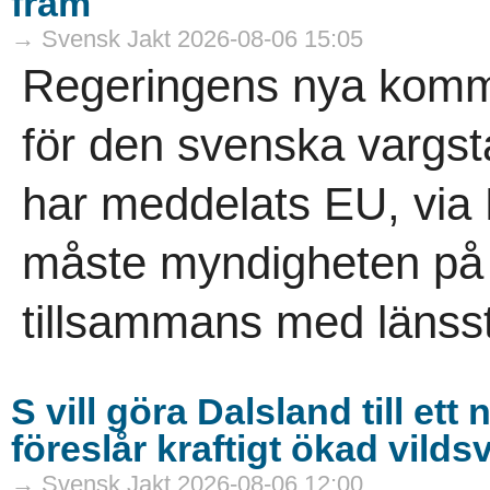
fram
→ Svensk Jakt 2026-08-06 15:05
Regeringens nya komm
för den svenska vargs
har meddelats EU, via
måste myndigheten på re
tillsammans med länsst
S vill göra Dalsland till et
föreslår kraftigt ökad vild
→ Svensk Jakt 2026-08-06 12:00