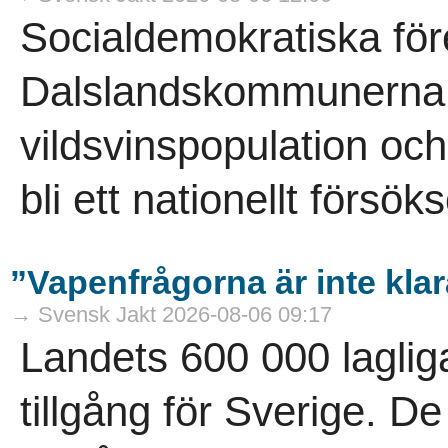
Socialdemokratiska för
Dalslandskommunerna vi
vildsvinspopulation och
bli ett nationellt försö
”Vapenfrågorna är inte kla
→ Svensk Jakt 2026-08-06 09:17
Landets 600 000 laglig
tillgång för Sverige. D