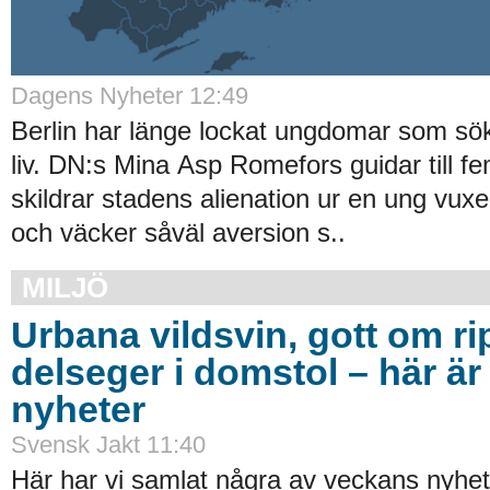
Dagens Nyheter 12:49
Berlin har länge lockat ungdomar som söke
liv. DN:s Mina Asp Romefors guidar till 
skildrar stadens alienation ur en ung vux
och väcker såväl aversion s..
MILJÖ
Urbana vildsvin, gott om ri
delseger i domstol – här ä
nyheter
Svensk Jakt 11:40
Här har vi samlat några av veckans nyhe