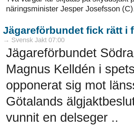
näringsminister Jesper Josefsson (C).
Jägareförbundet fick rätt i 
→ Svensk Jakt 07:00
Jägareförbundet Södra
Magnus Kelldén i spetse
opponerat sig mot länss
Götalands älgjaktbeslut
vunnit en delseger ..