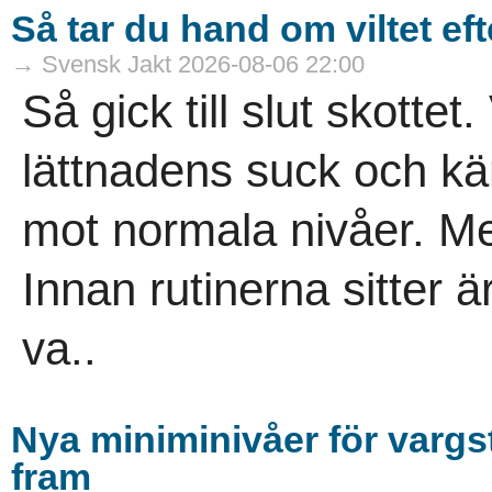
Så tar du hand om viltet eft
→ Svensk Jakt 2026-08-06 22:00
Så gick till slut skottet.
lättnadens suck och kä
mot normala nivåer. Men
Innan rutinerna sitter är 
va..
Nya miniminivåer för varg
fram