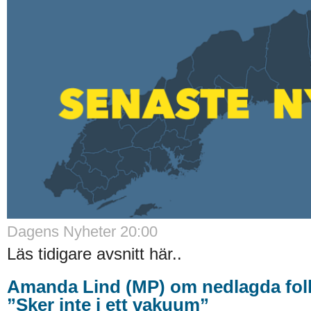
Dagens Nyheter 20:00
Läs tidigare avsnitt här..
Amanda Lind (MP) om nedlagda fol
”Sker inte i ett vakuum”