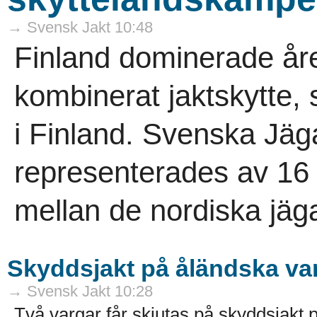
→ Svensk Jakt 10:48
Finland dominerade åre
kombinerat jaktskytte,
i Finland. Svenska Jäg
representerades av 16 
mellan de nordiska jäga
Skyddsjakt på åländska va
→ Svensk Jakt 10:28
Två vargar får skjutas på skyddsjakt p