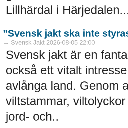
Lillhärdal i Härjedalen..
”Svensk jakt ska inte styra
→ Svensk Jakt 2026-08-05 22:00
Svensk jakt är en fanta
också ett vitalt intress
avlånga land. Genom ans
viltstammar, viltolycko
jord- och..