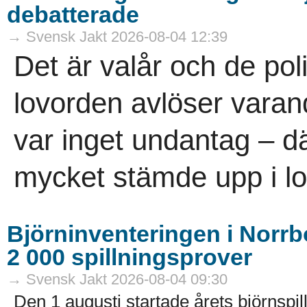
debatterade
→ Svensk Jakt 2026-08-04 12:39
Det är valår och de pol
lovorden avlöser vara
var inget undantag – dä
mycket stämde upp i lov
Björninventeringen i Norrbo
2 000 spillningsprover
→ Svensk Jakt 2026-08-04 09:30
Den 1 augusti startade årets björnspil