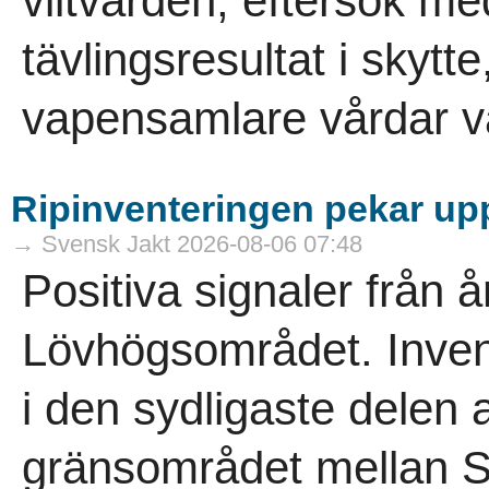
viltvården, eftersök m
tävlingsresultat i skytt
vapensamlare vårdar vå
Ripinventeringen pekar uppå
→ Svensk Jakt 2026-08-06 07:48
Positiva signaler från å
Lövhögsområdet. Inven
i den sydligaste delen a
gränsområdet mellan S