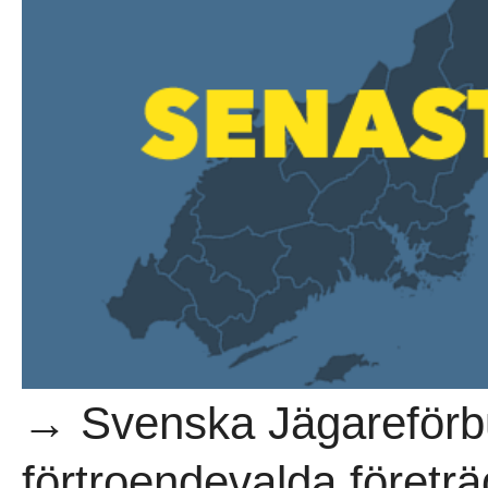
→ Svenska Jägareförbu
förtroendevalda företräd