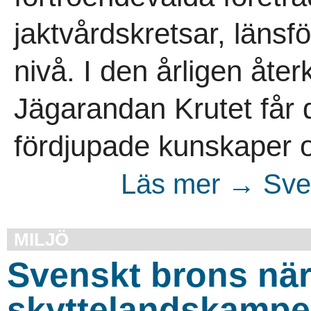
jaktvårdskretsar, länsf
nivå. I den årligen åt
Jägarandan Krutet får 
fördjupade kunskaper om
Läs mer → Sven
MILJÖ
Svenskt brons när
skyttelandskamp