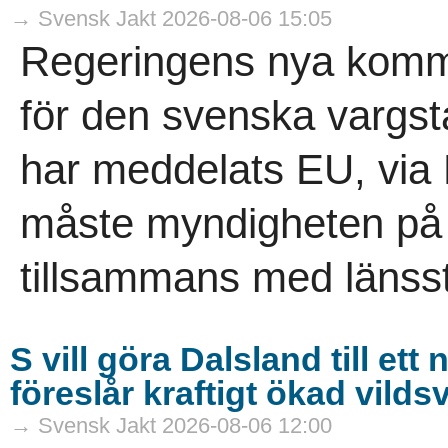
→ Svensk Jakt 2026-08-06 15:05
Regeringens nya komm
för den svenska vargs
har meddelats EU, via
måste myndigheten på re
tillsammans med länsst
S vill göra Dalsland till et
föreslår kraftigt ökad vild
→ Svensk Jakt 2026-08-06 12:00