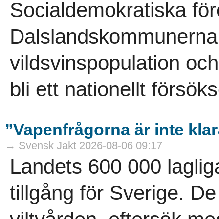
Socialdemokratiska för
Dalslandskommunerna vi
vildsvinspopulation och
bli ett nationellt försö
”Vapenfrågorna är inte kla
→ Svensk Jakt 2026-08-06 09:17
Landets 600 000 laglig
tillgång för Sverige. D