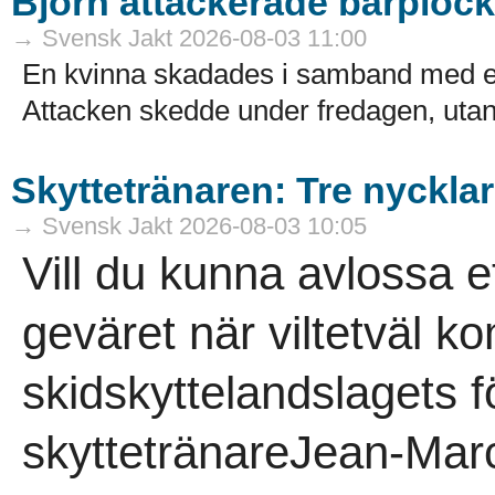
Björn attackerade bärploc
→ Svensk Jakt 2026-08-03 11:00
En kvinna skadades i samband med en
Attacken skedde under fredagen, utanf
Skyttetränaren: Tre nycklar 
→ Svensk Jakt 2026-08-03 10:05
Vill du kunna avlossa et
geväret när viltetväl 
skidskyttelandslagets f
skyttetränareJean-Marc 