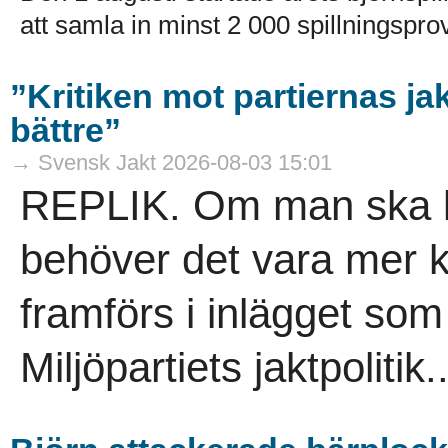
att samla in minst 2 000 spillningsprov
”Kritiken mot partiernas ja
bättre”
→ Svensk Jakt 2026-08-03 15:01
REPLIK. Om man ska krit
behöver det vara mer 
framförs i inlägget so
Miljöpartiets jaktpolitik..