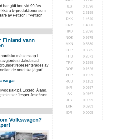
har gått bort vid 99 års
ILS
3.1596
olkkära tv-produktioner som
MYR
2.3199
are av Pettson i ”Pettson
DKK
1.4640
CNY
1.4060
HKD
1.2096
NOK
0.9975
r Finland vann
MXN
0.5530
en
CUP
0.3685
 nordiska mästerskap i
THB
0.2871
 avgjordes i Jakobstad i
TRY
0.1989
örbundet representerades av
DOP
0.1626
ellan de nordiska jägarf..
PHP
0.1559
a vargar
RUB
0.1152
INR
0.0997
skyddsjakt på Eckerö, Åland.
ISK
0.0767
ngsminister Jesper Josefsson
JPY
0.0599
LKR
0.0283
IDR
0.0005
 om Volkswagen?
per!