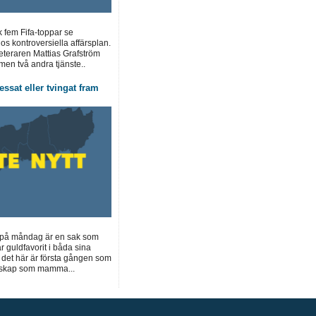
k fem Fifa-toppar se
os kontroversiella affärsplan.
teraren Mattias Grafström
men två andra tjänste..
essat eller tvingat fram
s på måndag är en sak som
r guldfavorit i båda sina
t det här är första gången som
erskap som mamma...