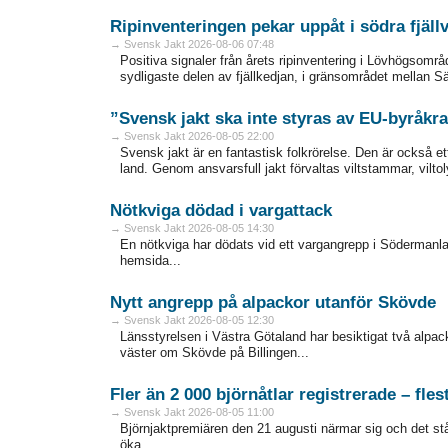
Ripinventeringen pekar uppåt i södra fjäll
→ Svensk Jakt 2026-08-06 07:48
Positiva signaler från årets ripinventering i Lövhögsområ
sydligaste delen av fjällkedjan, i gränsområdet mellan Sär
”Svensk jakt ska inte styras av EU-byråkra
→ Svensk Jakt 2026-08-05 22:00
Svensk jakt är en fantastisk folkrörelse. Den är också ett
land. Genom ansvarsfull jakt förvaltas viltstammar, vilto
Nötkviga dödad i vargattack
→ Svensk Jakt 2026-08-05 14:30
En nötkviga har dödats vid ett vargangrepp i Södermanlan
hemsida...
Nytt angrepp på alpackor utanför Skövde
→ Svensk Jakt 2026-08-05 12:30
Länsstyrelsen i Västra Götaland har besiktigat två alp
väster om Skövde på Billingen...
Fler än 2 000 björnåtlar registrerade – fles
→ Svensk Jakt 2026-08-05 11:00
Björnjaktpremiären den 21 augusti närmar sig och det står k
öka...