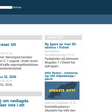
timmar
NYHETER
eser till
Ny ägare tar över 60-
talshus i Vidsel
Norrländska
8-05 16:36
Socialdemokraten 15:41
lmer Stenergard besöker
Fastigheten på adressen
en 5–7 augusti. Under resan
Mogatan 7 i Vidsel har
t träffa regeringsföreträdare
bytt ägare...
sidentinstallati..
Inför flytten – nunnorna
har fått miljonbelopp i
a 32, 2026
gåvor
8-05 16:05
32, 2026..
) om nedlagda
Skånska Dagbladet 15:35
er inte i ett
Karmelitsystrarna i
Glumslöv har inför den