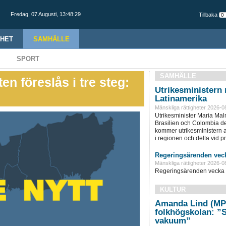
Fredag,
07 Augusti
,
13:48:30
Tillbaka
HET
SAMHÄLLE
SPORT
SAMHÄLLE
n föreslås i tre steg:
Utrikesministern r
Latinamerika
Mänskliga rättigheter 2026-0
Utrikesminister Maria Ma
Brasilien och Colombia d
kommer utrikesministern at
i regionen och delta vid pre
Regeringsärenden veck
Mänskliga rättigheter 2026-0
Regeringsärenden vecka 
KULTUR
Amanda Lind (MP
folkhögskolan: ”Sk
vakuum”