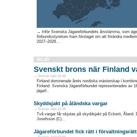
→ Inför Svenska Jägareförbundets årsstämma, som äger
förbundsstyrelsen fram förslaget om att förändra medlem
2027–2028...
MILJÖ
Svenskt brons när Finland 
→ Svensk Jakt 10:48
Finland dominerade årets nordiska mästerskap i kombiner
Finland. Svenska Jägareförbundet representerades av 16
jägarf..
Skyddsjakt på åländska vargar
→ Svensk Jakt 10:28
Två vargar får skjutas på skyddsjakt på Eckerö, Åland. D
Josefsson (C)...
Jägareförbundet fick rätt i förvaltningsrät
→ Svensk Jakt 07:00