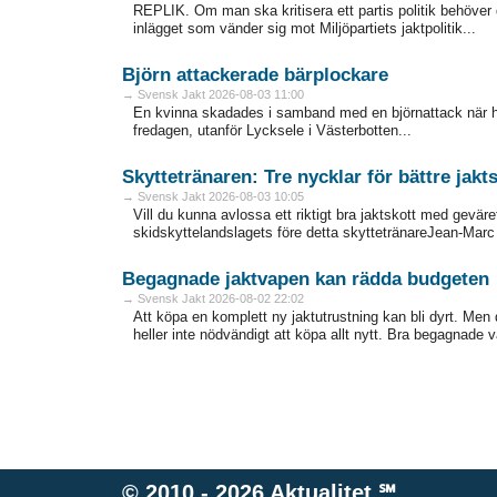
REPLIK. Om man ska kritisera ett partis politik behöver
inlägget som vänder sig mot Miljöpartiets jaktpolitik...
Björn attackerade bärplockare
→ Svensk Jakt 2026-08-03 11:00
En kvinna skadades i samband med en björnattack när h
fredagen, utanför Lycksele i Västerbotten...
Skyttetränaren: Tre nycklar för bättre jakt
→ Svensk Jakt 2026-08-03 10:05
Vill du kunna avlossa ett riktigt bra jaktskott med gevär
skidskyttelandslagets före detta skyttetränareJean-Marc 
Begagnade jaktvapen kan rädda budgeten
→ Svensk Jakt 2026-08-02 22:02
Att köpa en komplett ny jaktutrustning kan bli dyrt. Men de
heller inte nödvändigt att köpa allt nytt. Bra ­begagnade 
© 2010 - 2026
Aktualitet
℠