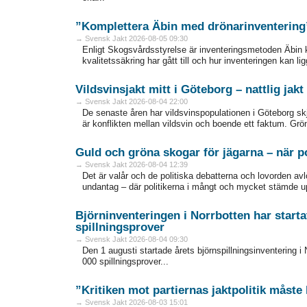
”Komplettera Äbin med drönarinventering
→ Svensk Jakt 2026-08-05 09:30
Enligt Skogsvårdsstyrelse är inventeringsmetoden Äbin 
kvalitetssäkring har gått till och hur inventeringen kan lig
Vildsvinsjakt mitt i Göteborg – nattlig ja
→ Svensk Jakt 2026-08-04 22:00
De senaste åren har vildsvinspopulationen i Göteborg skjut
är konflikten mellan vildsvin och boende ett faktum. Grö
Guld och gröna skogar för jägarna – när po
→ Svensk Jakt 2026-08-04 12:39
Det är valår och de politiska debatterna och lovorden av
undantag – där politikerna i mångt och mycket stämde upp 
Björninventeringen i Norrbotten har starta
spillningsprover
→ Svensk Jakt 2026-08-04 09:30
Den 1 augusti startade årets björnspillningsinventering i 
000 spillningsprover...
”Kritiken mot partiernas jaktpolitik måste
→ Svensk Jakt 2026-08-03 15:01