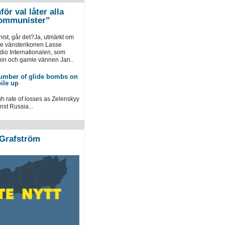
ör val låter alla
kommunister”
ist, går det?Ja, utmärkt om
ke vänsterikonen Lasse
dio Internationalen, som
nin och gamle vännen Jan..
umber of glide bombs on
ile up
h rate of losses as Zelenskyy
st Russia...
Grafström