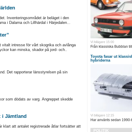
världen
det. Inventeringsområdet är beläget i den
na i Dalarna och Lillhärdal i Härjedalen...
ter”
Vi bilägare 15:00
 vitalt intresse för vårt skogrika och avlånga
Från klassiska Bubblan till
lyckor kan minska, skador på jord- och..
Toyota fasar ut klassisk
hybriderna
d. Det rapporterar länsstyrelsen på sin
ackor som dödats av varg. Angreppet skedde
t i Jämtland
Vi bilägare 12:15
Har använts sedan 1990-ta
lart att antalet registrerade åtlar fortsätter att
POLITIK