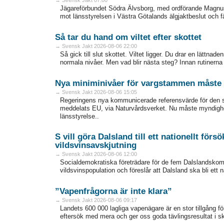
Jägareförbundet Södra Älvsborg, med ordförande Magnus K
mot länsstyrelsen i Västra Götalands älgjaktbeslut och fäl
Så tar du hand om viltet efter skottet
→ Svensk Jakt 2026-08-06 22:00
Så gick till slut skottet. Viltet ligger. Du drar en lättna
normala nivåer. Men vad blir ­nästa steg? Innan rutinerna sit
Nya miniminivåer för vargstammen måste 
→ Svensk Jakt 2026-08-06 15:05
Regeringens nya kommunicerade referensvärde för den 
meddelats EU, via Naturvårdsverket. Nu måste myndighet
länsstyrelse..
S vill göra Dalsland till ett nationellt för
vildsvinsavskjutning
→ Svensk Jakt 2026-08-06 12:00
Socialdemokratiska företrädare för de fem Dalslandskom
vildsvinspopulation och föreslår att Dalsland ska bli ett 
”Vapenfrågorna är inte klara”
→ Svensk Jakt 2026-08-06 09:17
Landets 600 000 lagliga vapenägare är en stor tillgång fö
eftersök med mera och ger oss goda tävlingsresultat i sk