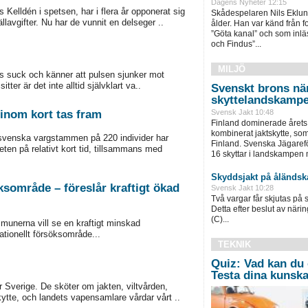
Dagens Nyheter 12:15
elldén i spetsen, har i flera år opponerat sig
Skådespelaren Nils Eklund 
lavgifter. Nu har de vunnit en delseger ..
ålder. Han var känd från f
”Göta kanal” och som inläs
och Findus”...
MILJÖ
dens suck och känner att pulsen sjunker mot
ter är det inte alltid självklart va..
Svenskt brons nä
skyttelandskamp
inom kort tas fram
Svensk Jakt 10:48
Finland dominerade årets
kombinerat jaktskytte, som
svenska vargstammen på 220 individer har
Finland. Svenska Jägaref
en på relativt kort tid, tillsammans med
16 skyttar i landskampen m
Skyddsjakt på åländsk
söksområde – föreslår kraftigt ökad
Svensk Jakt 10:28
Två vargar får skjutas på 
Detta efter beslut av näri
(C)...
munerna vill se en kraftigt minskad
nationellt försöksområde...
TEKNIK
Quiz: Vad kan du
Testa dina kunska
r Sverige. De sköter om jakten, viltvården,
ytte, och landets vapensamlare vårdar vårt ..