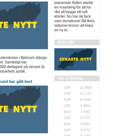
planerade flytten startat
en insamling för att ha
råd att bygga ett nytt
kloster. Nu har de tack
vare donationer fått flera
miljoner kronor att köpa
en ny to..
REKLAM
teaterskolan i Bjärnum stänga
mi. Samtidigt har
 000 deltagare på senare år.
jöpartiets språk..
VALUTAKURS
und har gått bort
GBP
12.7628
CHF
11.7112
EUR
10.9441
USD
9.4893
SGD
7.4081
CAD
6.7723
AUD
6.6811
NZD
5.5710
AWG
5.2718