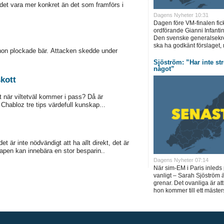
 det vara mer konkret än det som framförs i
Dagens Nyheter 10:31
Dagen före VM-finalen fic
ordförande Gianni Infantin
Den svenske generalsekre
ska ha godkänt förslaget, 
on plockade bär. Attacken skedde under
Sjöström: ”Har inte str
något”
skott
et när viltetväl kommer i pass? Då är
Chabloz tre tips värdefull kunskap...
t är inte nödvändigt att ha allt direkt, det är
vapen kan innebära en stor besparin..
Dagens Nyheter 07:14
När sim-EM i Paris inled
vanligt – Sarah Sjöström ä
grenar. Det ovanliga är at
hon kommer till ett mäst