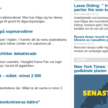
Lasse Diding: ” Inf
”
partier lite som 
Internationalen 15:13
kvalitetssäkrad. Man kan fråga sig hur denna
Hotelldirektör och kommun
ga till grund för älgavskjutningen...
man frågar den excentris
Diding, veckans gäst i Stu
berättar om sin syn på Le
kt på sopmarodörer
Russia drops record n
it i höjden. I framför allt de norra stadsdelarna
Ukraine as casualties p
nytor bökas sönder och soptunnor på ..
Al Jazeera 15:12
Moscow's troops suffer hig
renews air campaign again
litiker debatterade
SPORT
löser varandra. Västgård Game Fair var inget
i lovord till jägarkåren...
New York Times: 
godkände planen
t – målet: minst 2 000
Norrbottens län. Målet är att samla in minst 2
 konkretiseras bättre”