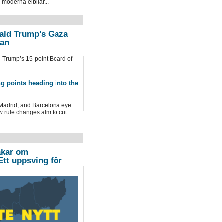
 moderna elbilar...
nald Trump’s Gaza
lan
d Trump’s 15-point Board of
ng points heading into the
 Madrid, and Barcelona eye
new rule changes aim to cut
akar om
Ett uppsving för