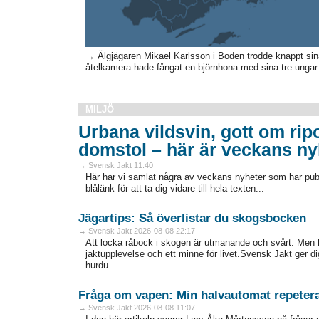
→ Älgjägaren Mikael Karlsson i Boden trodde knappt sina
åtelkamera hade fångat en björnhona med sina tre ungar p
MILJÖ
Urbana vildsvin, gott om rip
domstol – här är veckans ny
→ Svensk Jakt 11:40
Här har vi samlat några av veckans nyheter som har publ
blålänk för att ta dig vidare till hela texten...
Jägartips: Så överlistar du skogsbocken
→ Svensk Jakt 2026-08-08 22:17
Att locka råbock i skogen är utmanande och svårt. Men 
jaktupplevelse och ett minne för livet.Svensk Jakt ger d
hurdu ..
Fråga om vapen: Min halvautomat repetera
→ Svensk Jakt 2026-08-08 11:07