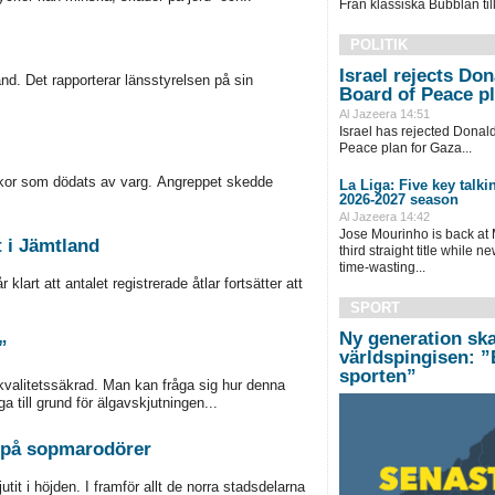
Från klassiska Bubblan till
POLITIK
Israel rejects Do
d. Det rapporterar länsstyrelsen på sin
Board of Peace p
Al Jazeera 14:51
Israel has rejected Donal
Peace plan for Gaza...
ackor som dödats av varg. Angreppet skedde
La Liga: Five key talki
2026-2027 season
Al Jazeera 14:42
Jose Mourinho is back at
t i Jämtland
third straight title while 
time-wasting...
lart att antalet registrerade åtlar fortsätter att
SPORT
Ny generation sk
”
världspingisen: ”
sporten”
kvalitetssäkrad. Man kan fråga sig hur denna
ga till grund för älgavskjutningen...
kt på sopmarodörer
it i höjden. I framför allt de norra stadsdelarna