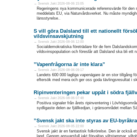
→ Svensk Jakt 2026-08-06 15:05
Regeringens nya kommunicerade referensvärde för den 
meddelats EU, via Naturvårdsverket. Nu måste myndighet
länsstyrelse..
S vill göra Dalsland till ett nationellt för
vildsvinsavskjutning
→ Svensk Jakt 2026-08-06 12:00
Socialdemokratiska företrädare för de fem Dalslandskom
vildsvinspopulation och föreslår att Dalsland ska bli ett 
”Vapenfrågorna är inte klara”
→ Svensk Jakt 2026-08-06 09:17
Landets 600 000 lagliga vapenägare är en stor tillgång fö
eftersök med mera och ger oss goda tävlingsresultat i sk
Ripinventeringen pekar uppåt i södra fjäll
→ Svensk Jakt 2026-08-06 07:48
Positiva signaler från årets ripinventering i Lövhögsområ
sydligaste delen av fjällkedjan, i gränsområdet mellan Sär
”Svensk jakt ska inte styras av EU-byråkra
→ Svensk Jakt 2026-08-05 22:00
Svensk jakt är en fantastisk folkrörelse. Den är också ett
land. Genom ansvarsfull jakt förvaltas viltstammar, vilto