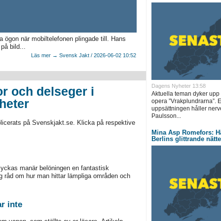
 ögon när mobiltelefonen plingade till. Hans
å bild...
Läs mer → Svensk Jakt / 2026-06-02 10:52
Dagens Nyheter 13:58
or och delseger i
Aktuella teman dyker upp 
heter
opera ”Vrakplundrarna”. En
uppsättningen håller nerv
Paulsson...
icerats på Svenskjakt.se. Klicka på respektive
Mina Asp Romefors: H
Berlins glittrande nätte
lyckas manär belöningen en fantastisk
ig råd om hur man hittar lämpliga områden och
r inte