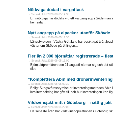
Nötkviga dödad i vargattack
→ Svensk Jakt 2026-08-05 14:30
En nötkviga har dödats vid ett vargangrepp i Södermanlan
hemsida...
Nytt angrepp på alpackor utanför Skövde
→ Svensk Jakt 2026-08-05 12:30
Länsstyrelsen i Västra Götaland har besiktigat två alp
väster om Skövde på Billingen...
Fler än 2 000 björnåtlar registrerade – fles
→ Svensk Jakt 2026-08-05 11:00
Björnjaktpremiären den 21 augusti närmar sig och det står k
öka...
”Komplettera Äbin med drönarinventering
→ Svensk Jakt 2026-08-05 09:30
Enligt Skogsvårdsstyrelse är inventeringsmetoden Äbin 
kvalitetssäkring har gått till och hur inventeringen kan lig
Vildsvinsjakt mitt i Göteborg – nattlig ja
→ Svensk Jakt 2026-08-04 22:00
De senaste åren har vildsvinspopulationen i Göteborg skjut