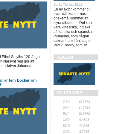
Borås Tidning 15:13
En ny aktör kommer till
stan, där kundernas
önskemål kommer att
styra utbudet. – Det kan
vara kinesiska, indiska,
afrikanska och spanska
livsmedel, som någon
saknar hemifrån, säger
Vivek Reddy, som sn..
i Ethel Smyths 120-åriga
REKLAM
 klarsynt regi gör att
en, skriver Johanna
är är fem böcker om
r
VALUTAKURS
GBP
12.7673
CHF
11.7314
EUR
10.9570
USD
9.4808
SGD
7.4185
CAD
6.7936