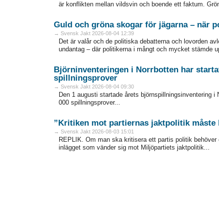
är konflikten mellan vildsvin och boende ett faktum. Grö
Guld och gröna skogar för jägarna – när po
→ Svensk Jakt 2026-08-04 12:39
Det är valår och de politiska debatterna och lovorden av
undantag – där politikerna i mångt och mycket stämde upp 
Björninventeringen i Norrbotten har starta
spillningsprover
→ Svensk Jakt 2026-08-04 09:30
Den 1 augusti startade årets björnspillningsinventering i 
000 spillningsprover...
”Kritiken mot partiernas jaktpolitik måste
→ Svensk Jakt 2026-08-03 15:01
REPLIK. Om man ska kritisera ett partis politik behöver
inlägget som vänder sig mot Miljöpartiets jaktpolitik...