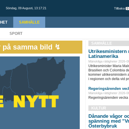
Söndag,
09 Augusti
,
13:17:22
Tillbaka
HET
SAMHÄLLE
SPORT
SAMHÄLLE
r på samma bild ↯
Utrikesministern r
Latinamerika
Mänskliga rättigheter 2026-0
Utrikesminister Maria Ma
Brasilien och Colombia d
kommer utrikesministern at
i regionen och delta vid pre
Regeringsärenden veck
Mänskliga rättigheter 2026-0
Regeringsärenden vecka 
KULTUR
Dånande vågor oc
spänning med ”Vr
Österbybruk