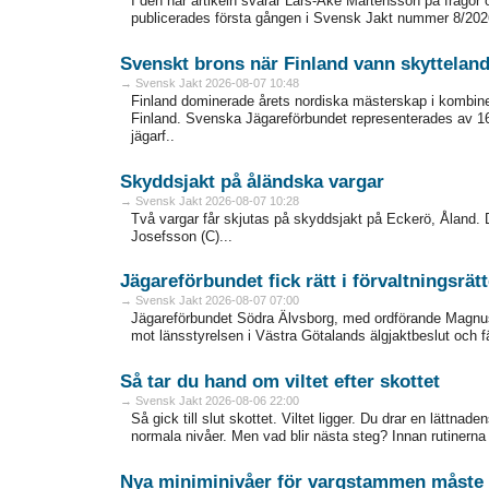
I den här artikeln svarar Lars-Åke Mårtensson på frågor 
publicerades första gången i Svensk Jakt nummer 8/2026
Svenskt brons när Finland vann skyttela
→ Svensk Jakt 2026-08-07 10:48
Finland dominerade årets nordiska mästerskap i kombiner
Finland. Svenska Jägareförbundet representerades av 16
jägarf..
Skyddsjakt på åländska vargar
→ Svensk Jakt 2026-08-07 10:28
Två vargar får skjutas på skyddsjakt på Eckerö, Åland. D
Josefsson (C)...
Jägareförbundet fick rätt i förvaltningsrät
→ Svensk Jakt 2026-08-07 07:00
Jägareförbundet Södra Älvsborg, med ordförande Magnus K
mot länsstyrelsen i Västra Götalands älgjaktbeslut och fäl
Så tar du hand om viltet efter skottet
→ Svensk Jakt 2026-08-06 22:00
Så gick till slut skottet. Viltet ligger. Du drar en lättna
normala nivåer. Men vad blir ­nästa steg? Innan rutinerna sit
Nya miniminivåer för vargstammen måste 