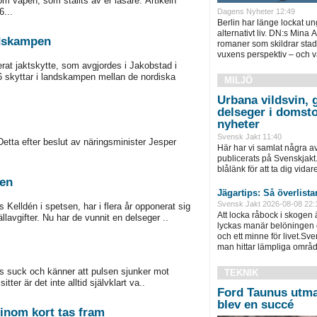
om vapen, som ställts av er läsare. Artikeln
...
Dagens Nyheter 12:49
Berlin har länge lockat u
alternativt liv. DN:s Mina 
ndskampen
romaner som skildrar stad
vuxens perspektiv – och v
at jaktskytte, som avgjordes i Jakobstad i
 skyttar i landskampen mellan de nordiska
MILJÖ
Urbana vildsvin, 
delseger i domsto
nyheter
Svensk Jakt 11:40
etta efter beslut av näringsminister Jesper
Här har vi samlat några a
publicerats på Svenskjakt.
blålänk för att ta dig vidare 
ten
Jägartips: Så överlist
Svensk Jakt 2026-08-08 22:
elldén i spetsen, har i flera år opponerat sig
Att locka råbock i skogen
lavgifter. Nu har de vunnit en delseger ..
lyckas manär belöningen e
och ett minne för livet.Sv
man hittar lämpliga områd
dens suck och känner att pulsen sjunker mot
TEKNIK
ter är det inte alltid självklart va..
Ford Taunus utma
blev en succé
inom kort tas fram