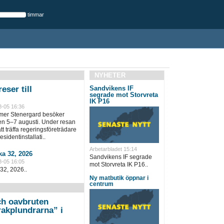
timmar
NYHETER
eser till
Sandvikens IF
segrade mot Storvreta
IK P16
8-05 16:36
lmer Stenergard besöker
en 5–7 augusti. Under resan
t träffa regeringsföreträdare
sidentinstallati..
Arbetarbladet 15:14
a 32, 2026
Sandvikens IF segrade
8-05 16:05
mot Storvreta IK P16..
32, 2026..
Ny matbutik öppnar i
centrum
h oavbruten
akplundrarna” i