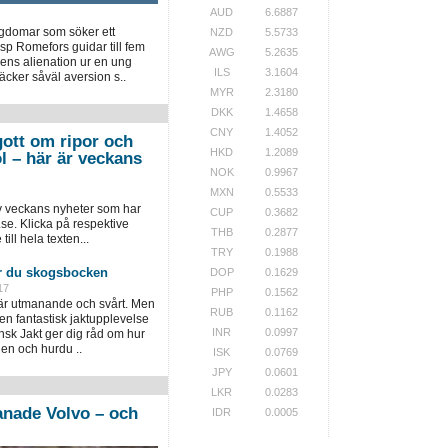
AUD
6.6887
ngdomar som söker ett
NZD
5.5733
Asp Romefors guidar till fem
AWG
5.2635
ens alienation ur en ung
ILS
3.1604
äcker såväl aversion s..
MYR
2.3180
DKK
1.4658
CNY
1.4052
gott om ripor och
HKD
1.2089
l – här är veckans
NOK
0.9967
MXN
0.5533
v veckans nyheter som har
CUP
0.3682
se. Klicka på respektive
THB
0.2877
till hela texten...
TRY
0.1988
ar du skogsbocken
DOP
0.1629
17
PHP
0.1562
 är utmanande och svårt. Men
RUB
0.1162
n fantastisk jaktupplevelse
INR
0.0997
ensk Jakt ger dig råd om hur
en och hurdu ..
ISK
0.0769
JPY
0.0601
LKR
0.0283
nade Volvo – och
IDR
0.0005