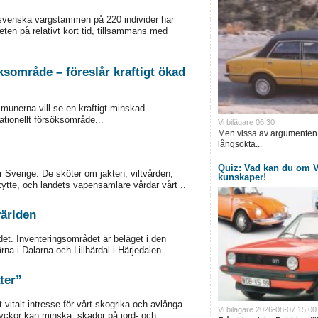
svenska vargstammen på 220 individer har
en på relativt kort tid, tillsammans med
söksområde – föreslår kraftigt ökad
munerna vill se en kraftigt minskad
nationellt försöksområde...
Vi bilägare 06:30
Men vissa av argumenten i
långsökta...
Quiz: Vad kan du om V
r Sverige. De sköter om jakten, viltvården,
kunskaper!
ytte, och landets vapensamlare vårdar vårt ..
världen
det. Inventeringsområdet är beläget i den
na i Dalarna och Lillhärdal i Härjedalen...
ter”
 vitalt intresse för vårt skogrika och avlånga
Vi bilägare 2026-08-07 15:00
lyckor kan minska, skador på jord- och..