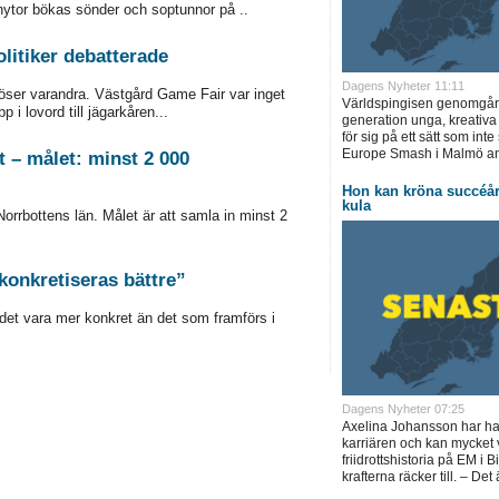
nytor bökas sönder och soptunnor på ..
litiker debatterade
Dagens Nyheter 11:11
löser varandra. Västgård Game Fair var inget
Världspingisen genomgår 
i lovord till jägarkåren...
generation unga, kreativa 
för sig på ett sätt som inte
Europe Smash i Malmö an
t – målet: minst 2 000
Hon kan kröna succéår
kula
Norrbottens län. Målet är att samla in minst 2
 konkretiseras bättre”
 det vara mer konkret än det som framförs i
Dagens Nyheter 07:25
Axelina Johansson har haf
karriären och kan mycket 
friidrottshistoria på EM i
krafterna räcker till. – Det är