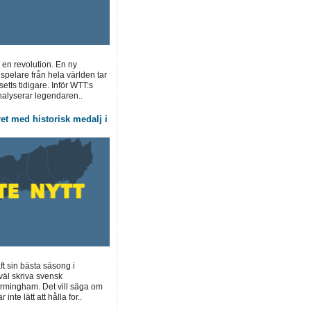
en revolution. En ny
spelare från hela världen tar
 setts tidigare. Inför WTT:s
alyserar legendaren..
et med historisk medalj i
t sin bästa säsong i
väl skriva svensk
 Birmingham. Det vill säga om
 inte lätt att hålla for..