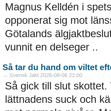
Magnus Kelldén i spetse
opponerat sig mot länss
Götalands älgjaktbeslut
vunnit en delseger ..
Så tar du hand om viltet eft
→ Svensk Jakt 2026-08-06 22:00
Så gick till slut skottet.
lättnadens suck och kä