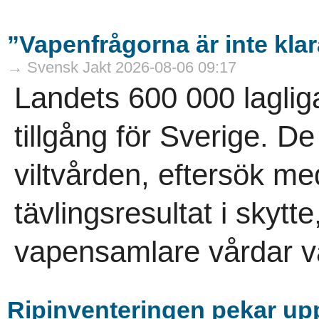
”Vapenfrågorna är inte kla
→ Svensk Jakt 2026-08-06 09:17
Landets 600 000 laglig
tillgång för Sverige. D
viltvården, eftersök m
tävlingsresultat i skytt
vapensamlare vårdar vå
Ripinventeringen pekar uppå