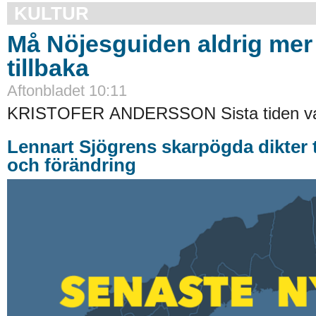
KULTUR
Må Nöjesguiden aldrig me
tillbaka
Aftonbladet 10:11
KRISTOFER ANDERSSON Sista tiden va
Lennart Sjögrens skarpögda dikter 
och förändring