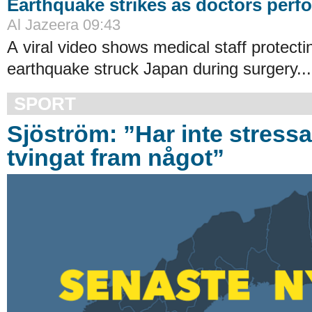
Earthquake strikes as doctors perf
Al Jazeera 09:43
A viral video shows medical staff protecti
earthquake struck Japan during surgery...
SPORT
Sjöström: ”Har inte stressat
tvingat fram något”