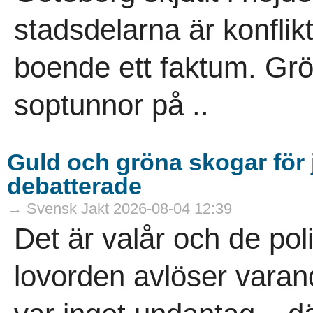
stadsdelarna är konflik
boende ett faktum. Gr
soptunnor på ..
Guld och gröna skogar för j
debatterade
→ Svensk Jakt 2026-08-04 12:39
Det är valår och de pol
lovorden avlöser vara