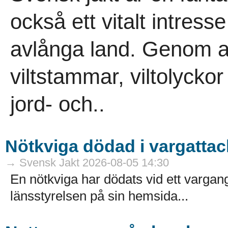
också ett vitalt intress
avlånga land. Genom ans
viltstammar, viltolycko
jord- och..
Nötkviga dödad i vargattac
→ Svensk Jakt 2026-08-05 14:30
En nötkviga har dödats vid ett varga
länsstyrelsen på sin hemsida...