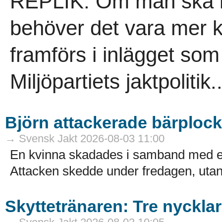
REPLIK. Om man ska krit
behöver det vara mer 
framförs i inlägget so
Miljöpartiets jaktpolitik..
Björn attackerade bärploc
→ Svensk Jakt 2026-08-03 11:00
En kvinna skadades i samband med en
Attacken skedde under fredagen, utanf
Skyttetränaren: Tre nycklar 