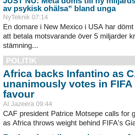
JUST NU: Meta döms till ny miljards
av psykisk ohälsa” bland unga
NyTeknik 07:14
En domare i New Mexico i USA har dömt 
att betala motsvarande över 5 miljarder kr
stämning...
POLITIK
Africa backs Infantino as 
unanimously votes in FIFA 
favour
Al Jazeera 09:44
CAF president Patrice Motsepe calls for
as Africa throws weight behind FIFA's Gian