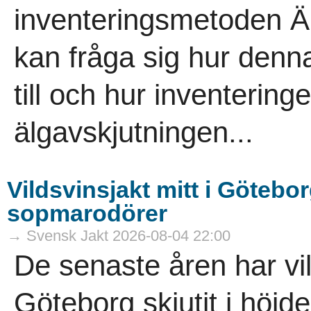
inventeringsmetoden Äb
kan fråga sig hur denna
till och hur inventeringe
älgavskjutningen...
Vildsvinsjakt mitt i Götebor
sopmarodörer
→ Svensk Jakt 2026-08-04 22:00
De senaste åren har vi
Göteborg skjutit i höjde