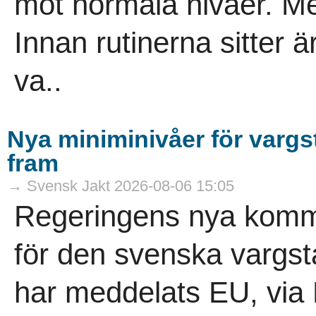
mot normala nivåer. Men
Innan rutinerna sitter är 
va..
Nya miniminivåer för varg
fram
→ Svensk Jakt 2026-08-06 15:05
Regeringens nya komm
för den svenska vargs
har meddelats EU, via