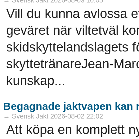
→ Svensk Jakt 2026-08-03 10:05
Vill du kunna avlossa et
geväret när viltetväl 
skidskyttelandslagets f
skyttetränareJean-Marc 
kunskap...
Begagnade jaktvapen kan 
→ Svensk Jakt 2026-08-02 22:02
Att köpa en komplett ny