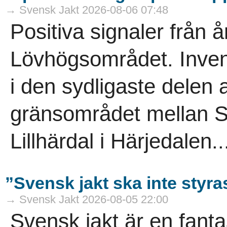
→ Svensk Jakt 2026-08-06 07:48
Positiva signaler från å
Lövhögsområdet. Inven
i den sydligaste delen a
gränsområdet mellan S
Lillhärdal i Härjedalen..
”Svensk jakt ska inte styra
→ Svensk Jakt 2026-08-05 22:00
Svensk jakt är en fanta