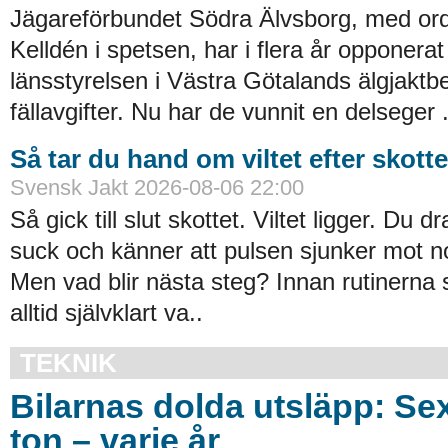
Jägareförbundet Södra Älvsborg, med o
Kelldén i spetsen, har i flera år opponerat
länsstyrelsen i Västra Götalands älgjaktb
fällavgifter. Nu har de vunnit en delseger .
Så tar du hand om viltet efter skotte
Svensk Jakt 2026-08-06 22:00
Så gick till slut skottet. Viltet ligger. Du 
suck och känner att pulsen sjunker mot n
Men vad blir ­nästa steg? Innan rutinerna si
alltid självklart va..
TEKNIK
Bilarnas dolda utsläpp: Se
ton – varje år