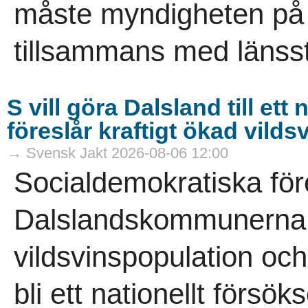
måste myndigheten på re
tillsammans med länsst
S vill göra Dalsland till et
föreslår kraftigt ökad vild
→ Svensk Jakt 2026-08-06 12:00
Socialdemokratiska för
Dalslandskommunerna vi
vildsvinspopulation och
bli ett nationellt försö