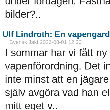
under lördagen. Fastn
bilder?..
Ulf Lindroth: En vapengard
→ Svensk Jakt 2026-08-01 12:30
I sommar har vi fått n
vapenförordning. Det in
inte minst att en jägar
själv avgöra vad han el
mitt eget v..