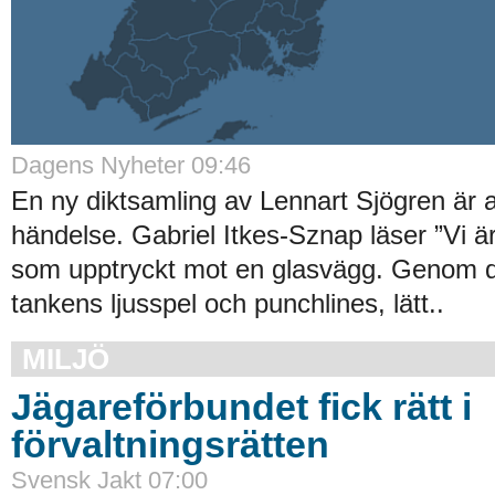
Dagens Nyheter 09:46
En ny diktsamling av Lennart Sjögren är al
händelse. Gabriel Itkes-Sznap läser ”Vi ä
som upptryckt mot en glasvägg. Genom 
tankens ljusspel och punchlines, lätt..
MILJÖ
Jägareförbundet fick rätt i
förvaltningsrätten
Svensk Jakt 07:00