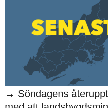
→ Söndagens återuppt
med att landsbygdsmini