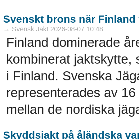
Svenskt brons när Finlan
→ Svensk Jakt 2026-08-07 10:48
Finland dominerade åre
kombinerat jaktskytte,
i Finland. Svenska Jäg
representerades av 16 
mellan de nordiska jäga
Skyddsjakt på åländska va