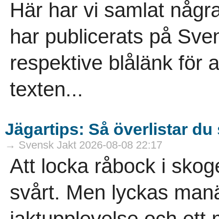
Här har vi samlat någ
har publicerats på Sven
respektive blålänk för at
texten...
Jägartips: Så överlistar d
→ Svensk Jakt 2026-08-08 22:17
Att locka råbock i sko
svårt. Men lyckas manä
jaktupplevelse och ett 