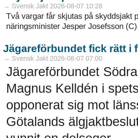
→ Svensk Jakt 2026-08-07 10:28
Två vargar får skjutas på skyddsjakt p
näringsminister Jesper Josefsson (C).
Jägareförbundet fick rätt i 
→ Svensk Jakt 2026-08-07 07:00
Jägareförbundet Södra
Magnus Kelldén i spetse
opponerat sig mot länss
Götalands älgjaktbeslut