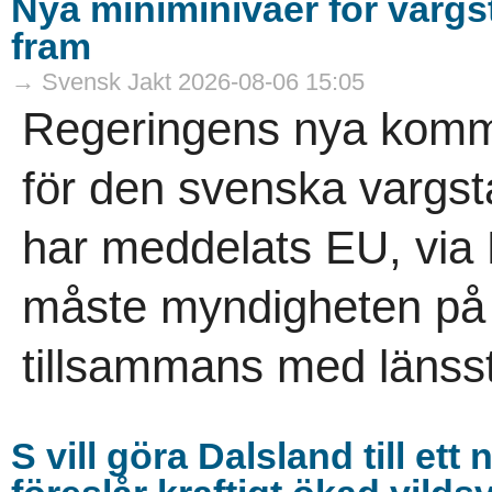
Nya miniminivåer för varg
fram
→ Svensk Jakt 2026-08-06 15:05
Regeringens nya komm
för den svenska vargs
har meddelats EU, via
måste myndigheten på re
tillsammans med länsst
S vill göra Dalsland till et