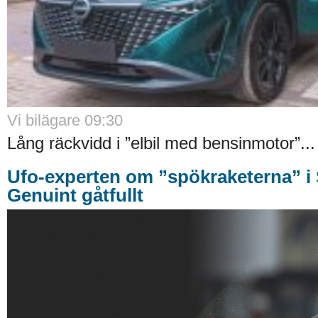
Vi bilägare 09:30
Lång räckvidd i ”elbil med bensinmotor”...
Ufo-experten om ”spökraketerna” i 
Genuint gåtfullt