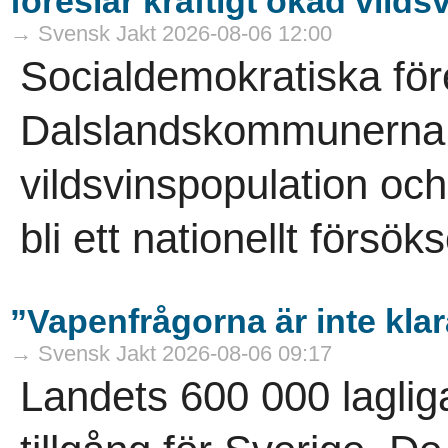
föreslår kraftigt ökad vild
→ Svensk Jakt 2026-08-06 12:00
Socialdemokratiska för
Dalslandskommunerna vi
vildsvinspopulation och
bli ett nationellt försö
”Vapenfrågorna är inte kla
→ Svensk Jakt 2026-08-06 09:17
Landets 600 000 laglig