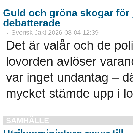
Guld och gröna skogar för j
debatterade
→ Svensk Jakt 2026-08-04 12:39
Det är valår och de pol
lovorden avlöser vara
var inget undantag – dä
mycket stämde upp i lov
SAMHÄLLE