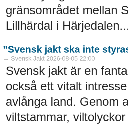
gränsområdet mellan S
Lillhärdal i Härjedalen..
”Svensk jakt ska inte styra
→ Svensk Jakt 2026-08-05 22:00
Svensk jakt är en fanta
också ett vitalt intress
avlånga land. Genom ans
viltstammar, viltolycko