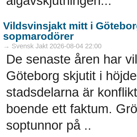
älgavskjutningen...
Vildsvinsjakt mitt i Götebor
sopmarodörer
→ Svensk Jakt 2026-08-04 22:00
De senaste åren har vi
Göteborg skjutit i höjde
stadsdelarna är konflik
boende ett faktum. Gr
soptunnor på ..