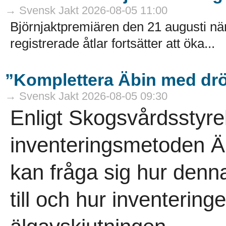
→ Svensk Jakt 2026-08-05 11:00
Björnjaktpremiären den 21 augusti närm
registrerade åtlar fortsätter att öka...
”Komplettera Äbin med drö
→ Svensk Jakt 2026-08-05 09:30
Enligt Skogsvårdsstyre
inventeringsmetoden Äb
kan fråga sig hur denna
till och hur inventeringe