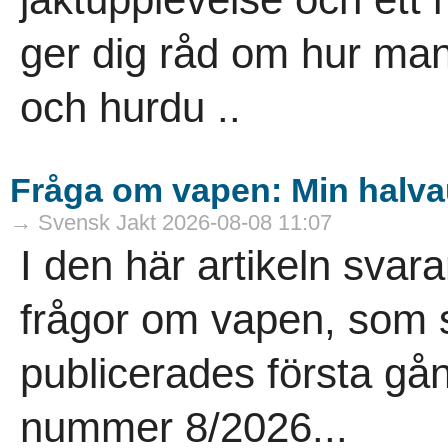
ger dig råd om hur man
och hurdu ..
Fråga om vapen: Min halvau
→ Svensk Jakt 2026-08-08 11:07
I den här artikeln sva
frågor om vapen, som st
publicerades första gå
nummer 8/2026...