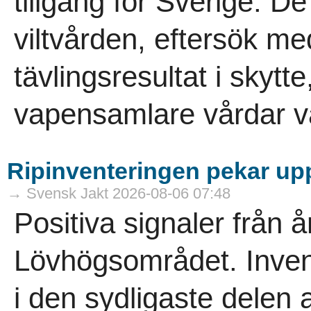
tillgång för Sverige. D
viltvården, eftersök m
tävlingsresultat i skytt
vapensamlare vårdar vå
Ripinventeringen pekar uppå
→ Svensk Jakt 2026-08-06 07:48
Positiva signaler från å
Lövhögsområdet. Inven
i den sydligaste delen a