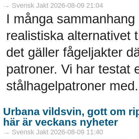
→ Svensk Jakt 2026-08-09 21:04
I många sammanhang är
realistiska alternativet 
det gäller fågeljakter 
patroner. Vi har testat 
stålhagelpatroner med.
Urbana vildsvin, gott om ri
här är veckans nyheter
→ Svensk Jakt 2026-08-09 11:40