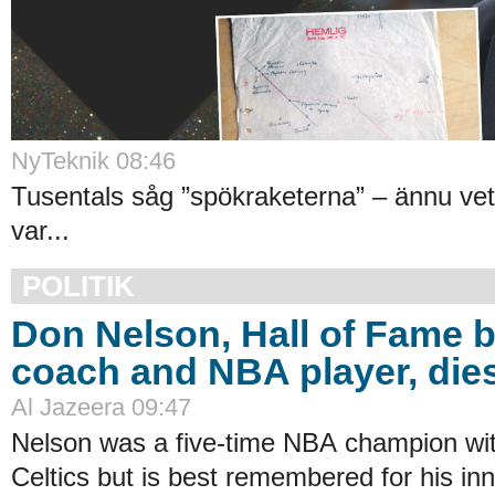
NyTeknik 08:46
Tusentals såg ”spökraketerna” – ännu vet
var...
POLITIK
Don Nelson, Hall of Fame b
coach and NBA player, dies
Al Jazeera 09:47
Nelson was a five-time NBA champion wi
Celtics but is best remembered for his in