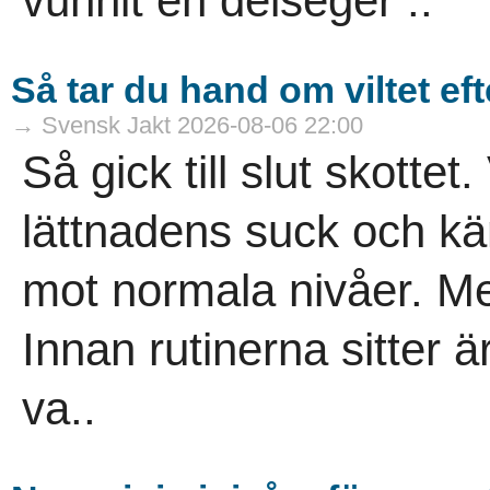
vunnit en delseger ..
Så tar du hand om viltet eft
→ Svensk Jakt 2026-08-06 22:00
Så gick till slut skottet.
lättnadens suck och kä
mot normala nivåer. Men
Innan rutinerna sitter är 
va..