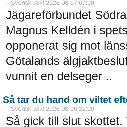
→ Svensk Jakt 2026-08-07 07:00
Jägareförbundet Södra
Magnus Kelldén i spetse
opponerat sig mot länss
Götalands älgjaktbeslut
vunnit en delseger ..
Så tar du hand om viltet eft
→ Svensk Jakt 2026-08-06 22:00
Så gick till slut skottet.