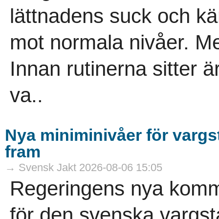
lättnadens suck och kä
mot normala nivåer. Men
Innan rutinerna sitter är 
va..
Nya miniminivåer för varg
fram
→ Svensk Jakt 2026-08-06 15:05
Regeringens nya komm
för den svenska vargs