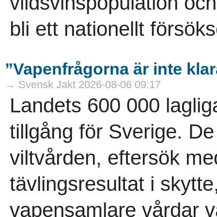
vildsvinspopulation och
bli ett nationellt försö
”Vapenfrågorna är inte kla
→ Svensk Jakt 2026-08-06 09:17
Landets 600 000 laglig
tillgång för Sverige. D
viltvården, eftersök m
tävlingsresultat i skytt
vapensamlare vårdar vå