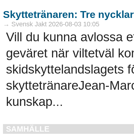
Skyttetränaren: Tre nycklar 
→ Svensk Jakt 2026-08-03 10:05
Vill du kunna avlossa et
geväret när viltetväl 
skidskyttelandslagets f
skyttetränareJean-Marc 
kunskap...
SAMHÄLLE