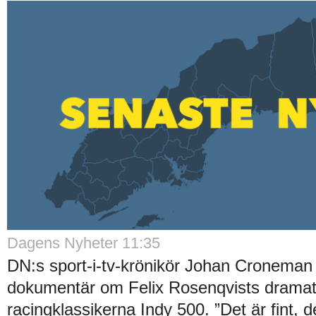
Dagens Nyheter 11:35
DN:s sport-i-tv-krönikör Johan Croneman 
dokumentär om Felix Rosenqvists dramati
racingklassikerna Indy 500. ”Det är fint, 