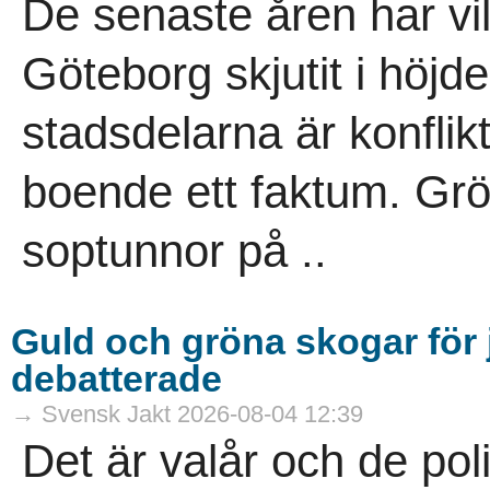
De senaste åren har vi
Göteborg skjutit i höjde
stadsdelarna är konflik
boende ett faktum. Gr
soptunnor på ..
Guld och gröna skogar för j
debatterade
→ Svensk Jakt 2026-08-04 12:39
Det är valår och de pol