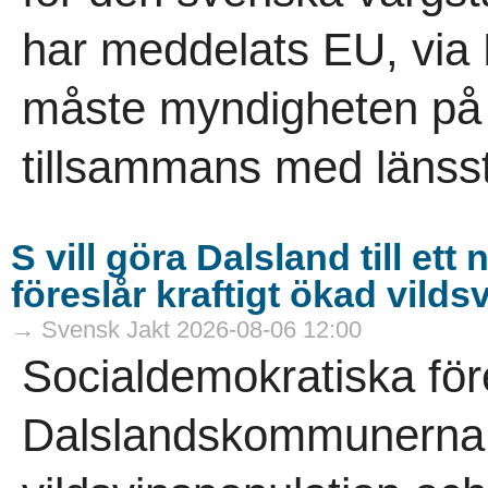
har meddelats EU, via
måste myndigheten på re
tillsammans med länsst
S vill göra Dalsland till et
föreslår kraftigt ökad vild
→ Svensk Jakt 2026-08-06 12:00
Socialdemokratiska för
Dalslandskommunerna vi