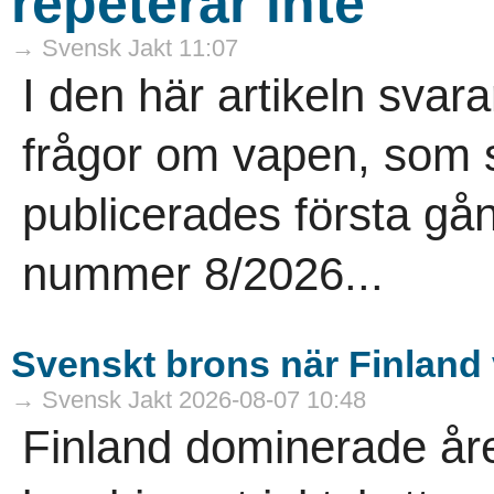
repeterar inte
→ Svensk Jakt 11:07
I den här artikeln sva
frågor om vapen, som st
publicerades första gå
nummer 8/2026...
Svenskt brons när Finlan
→ Svensk Jakt 2026-08-07 10:48
Finland dominerade åre