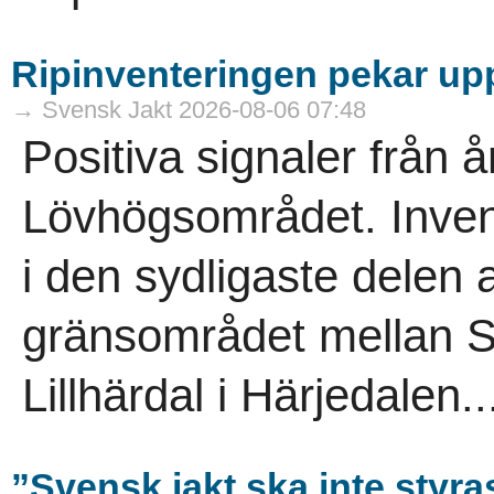
Ripinventeringen pekar uppå
→ Svensk Jakt 2026-08-06 07:48
Positiva signaler från å
Lövhögsområdet. Inven
i den sydligaste delen a
gränsområdet mellan S
Lillhärdal i Härjedalen..
”Svensk jakt ska inte styra