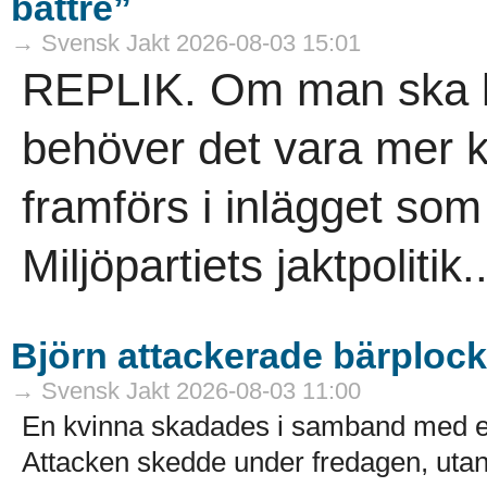
bättre”
→ Svensk Jakt 2026-08-03 15:01
REPLIK. Om man ska krit
behöver det vara mer 
framförs i inlägget so
Miljöpartiets jaktpolitik..
Björn attackerade bärploc
→ Svensk Jakt 2026-08-03 11:00
En kvinna skadades i samband med en
Attacken skedde under fredagen, utanf