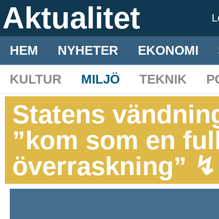
Aktualitet
L
HEM
NYHETER
EKONOMI
KULTUR
MILJÖ
TEKNIK
P
Statens vändning 
”kom som en ful
överraskning” ↯