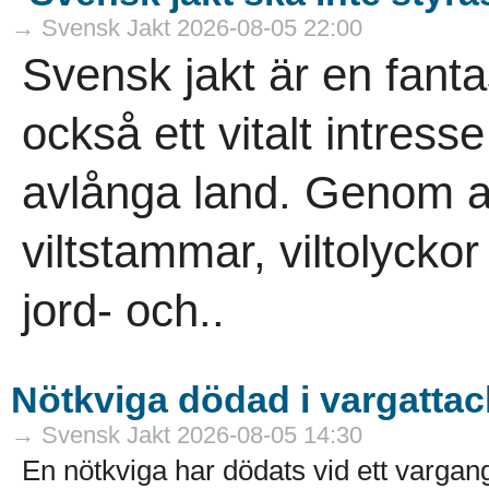
→ Svensk Jakt 2026-08-05 22:00
Svensk jakt är en fanta
också ett vitalt intress
avlånga land. Genom ans
viltstammar, viltolycko
jord- och..
Nötkviga dödad i vargattac
→ Svensk Jakt 2026-08-05 14:30
En nötkviga har dödats vid ett varga