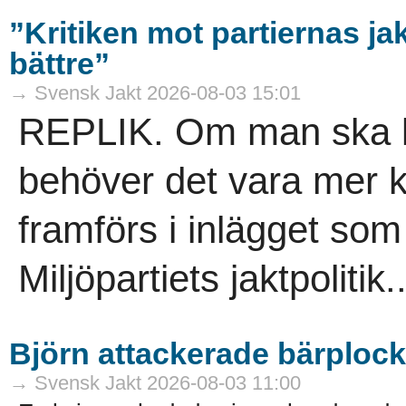
”Kritiken mot partiernas ja
bättre”
→ Svensk Jakt 2026-08-03 15:01
REPLIK. Om man ska krit
behöver det vara mer 
framförs i inlägget so
Miljöpartiets jaktpolitik..
Björn attackerade bärploc
→ Svensk Jakt 2026-08-03 11:00