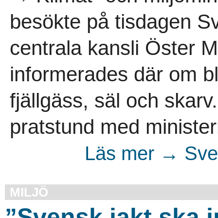
besökte på tisdagen S
centrala kansli Öster 
informerades där om b
fjällgäss, säl och skarv
pratstund med minister
Läs mer → Sven
MILJÖ
”Svensk jakt ska i