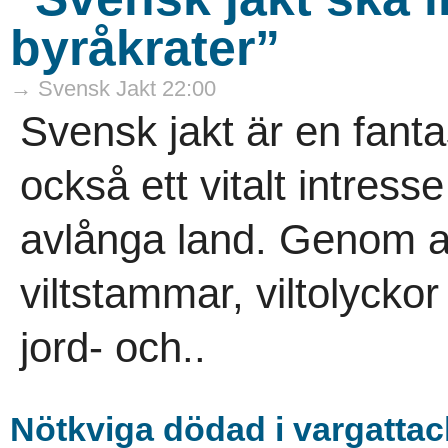
byråkrater”
→ Svensk Jakt 22:00
Svensk jakt är en fanta
också ett vitalt intress
avlånga land. Genom ans
viltstammar, viltolycko
jord- och..
Nötkviga dödad i vargattac