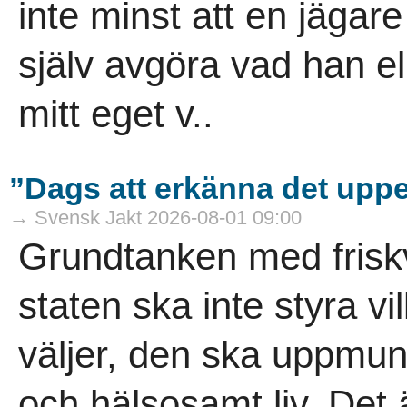
inte minst att en jägar
själv avgöra vad han el
mitt eget v..
”Dags att erkänna det uppen
→ Svensk Jakt 2026-08-01 09:00
Grundtanken med friskv
staten ska inte styra v
väljer, den ska uppmuntr
och hälsosamt liv. Det 