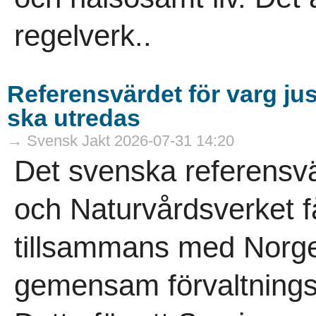
regelverk..
Referensvärdet för varg ju
ska utredas
→ Svensk Jakt 2026-07-31 14:20
Det svenska referensvä
och Naturvårdsverket få
tillsammans med Norge
gemensam förvaltningsp