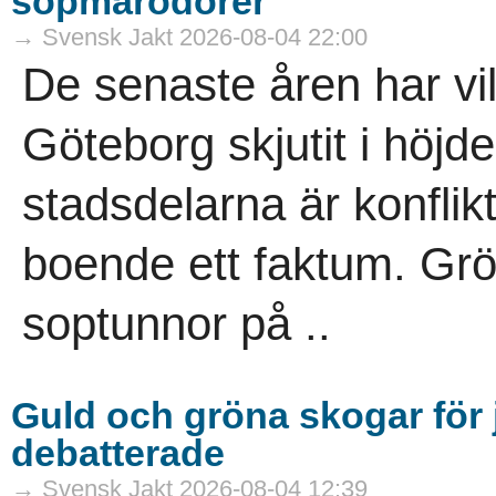
sopmarodörer
→ Svensk Jakt 2026-08-04 22:00
De senaste åren har vi
Göteborg skjutit i höjde
stadsdelarna är konflik
boende ett faktum. Gr
soptunnor på ..
Guld och gröna skogar för j
debatterade
→ Svensk Jakt 2026-08-04 12:39