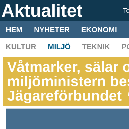
Aktualitet
T
HEM
NYHETER
EKONOMI
KULTUR
MILJÖ
TEKNIK
P
Våtmarker, sälar o
miljöministern b
Jägareförbundet