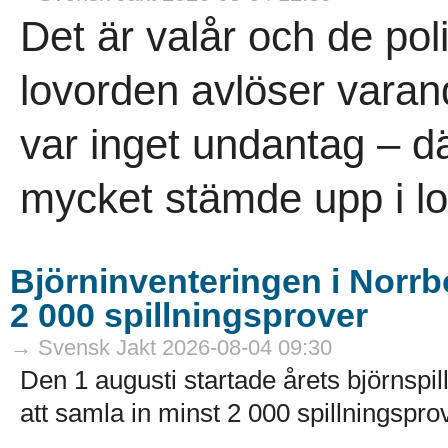
Det är valår och de pol
lovorden avlöser vara
var inget undantag – dä
mycket stämde upp i lov
Björninventeringen i Norrbo
2 000 spillningsprover
→ Svensk Jakt 2026-08-04 09:30
Den 1 augusti startade årets björnspil
att samla in minst 2 000 spillningsprov