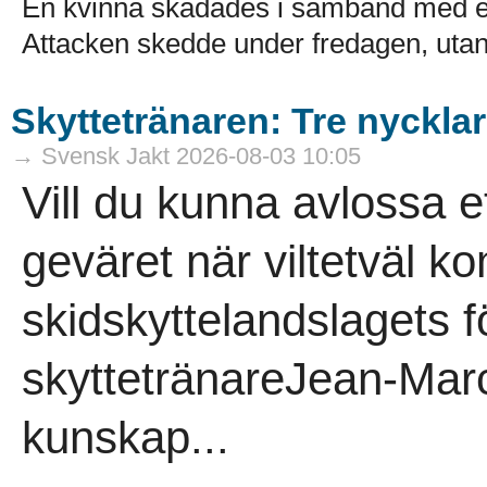
En kvinna skadades i samband med en
Attacken skedde under fredagen, utanf
Skyttetränaren: Tre nycklar 
→ Svensk Jakt 2026-08-03 10:05
Vill du kunna avlossa et
geväret när viltetväl 
skidskyttelandslagets f
skyttetränareJean-Marc 
kunskap...