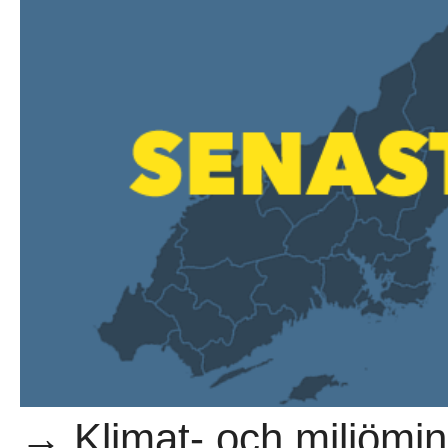
→ Klimat- och miljömini