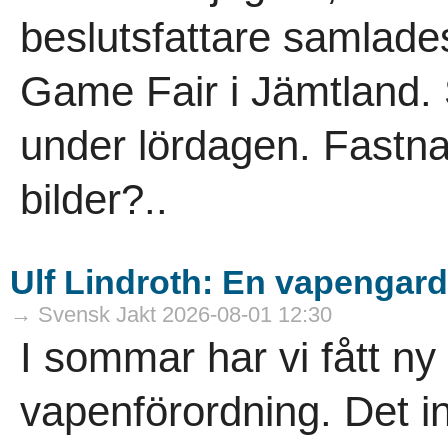
beslutsfattare samlade
Game Fair i Jämtland. 
under lördagen. Fastn
bilder?..
Ulf Lindroth: En vapengard
→ Svensk Jakt 2026-08-01 12:30
I sommar har vi fått n
vapenförordning. Det in