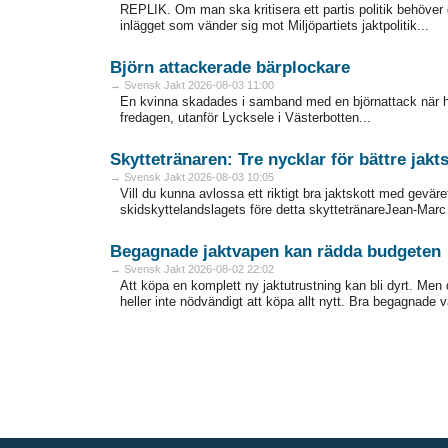
REPLIK. Om man ska kritisera ett partis politik behöver
inlägget som vänder sig mot Miljöpartiets jaktpolitik...
Björn attackerade bärplockare
→ Svensk Jakt 2026-08-03 11:00
En kvinna skadades i samband med en björnattack när h
fredagen, utanför Lycksele i Västerbotten...
Skyttetränaren: Tre nycklar för bättre jakt
→ Svensk Jakt 2026-08-03 10:05
Vill du kunna avlossa ett riktigt bra jaktskott med gevär
skidskyttelandslagets före detta skyttetränareJean-Marc 
Begagnade jaktvapen kan rädda budgeten
→ Svensk Jakt 2026-08-02 22:02
Att köpa en komplett ny jaktutrustning kan bli dyrt. Men de
heller inte nödvändigt att köpa allt nytt. Bra ­begagnade 