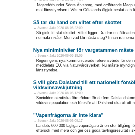
Jägareförbundet Södra Älvsborg, med ordförande Magnus K
mot länsstyrelsen i Västra Götalands älgjaktbeslut och fäl
Så tar du hand om viltet efter skottet
→ Svensk Jakt 2026-08-06 22:00
Så gick till slut skottet. Viltet ligger. Du drar en lättna
normala nivåer. Men vad blir ­nästa steg? Innan rutinerna sit
Nya miniminivåer för vargstammen måste 
→ Svensk Jakt 2026-08-06 15:05
Regeringens nya kommunicerade referensvärde för den 
meddelats EU, via Naturvårdsverket. Nu måste myndighet
länsstyrelse..
S vill göra Dalsland till ett nationellt för
vildsvinsavskjutning
→ Svensk Jakt 2026-08-06 12:00
Socialdemokratiska företrädare för de fem Dalslandskom
vildsvinspopulation och föreslår att Dalsland ska bli ett 
”Vapenfrågorna är inte klara”
→ Svensk Jakt 2026-08-06 09:17
Landets 600 000 lagliga vapenägare är en stor tillgång fö
eftersök med mera och ger oss goda tävlingsresultat i sk