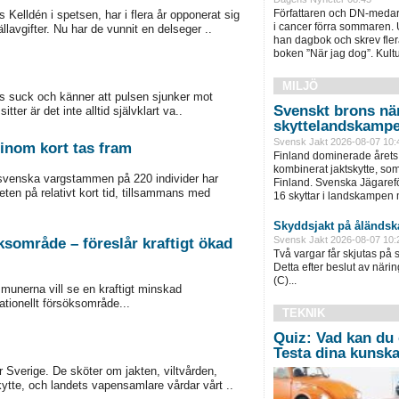
Författaren och DN-meda
elldén i spetsen, har i flera år opponerat sig
i cancer förra sommaren. 
lavgifter. Nu har de vunnit en delseger ..
han dagbok och skrev fler
boken ”När jag dog”. Kult
MILJÖ
dens suck och känner att pulsen sjunker mot
Svenskt brons nä
ter är det inte alltid självklart va..
skyttelandskamp
Svensk Jakt 2026-08-07 10:
inom kort tas fram
Finland dominerade årets
kombinerat jaktskytte, som
svenska vargstammen på 220 individer har
Finland. Svenska Jägaref
en på relativt kort tid, tillsammans med
16 skyttar i landskampen m
Skyddsjakt på åländsk
Svensk Jakt 2026-08-07 10:
söksområde – föreslår kraftigt ökad
Två vargar får skjutas på 
Detta efter beslut av näri
(C)...
munerna vill se en kraftigt minskad
nationellt försöksområde...
TEKNIK
Quiz: Vad kan du
Testa dina kunska
r Sverige. De sköter om jakten, viltvården,
ytte, och landets vapensamlare vårdar vårt ..