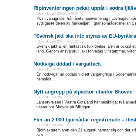
Ripinventeringen pekar uppåt i södra fjäll
→ Svensk Jakt 2026-08-06 07:48
Positiva signaler från årets ripinventering i Lövhögsområ
sydligaste delen av fjällkedjan, i gränsområdet mellan Sär
”Svensk jakt ska inte styras av EU-byråkra
→ Svensk Jakt 2026-08-05 22:00
Svensk jakt är en fantastisk folkrörelse. Den är också ett
land. Genom ansvarsfull jakt förvaltas viltstammar, vilto
Nötkviga dödad i vargattack
→ Svensk Jakt 2026-08-05 14:30
En nötkviga har dödats vid ett vargangrepp i Södermanlan
hemsida...
Nytt angrepp på alpackor utanför Skövde
→ Svensk Jakt 2026-08-05 12:30
Länsstyrelsen i Västra Götaland har besiktigat två alp
väster om Skövde på Billingen...
Fler än 2 000 björnåtlar registrerade – fles
→ Svensk Jakt 2026-08-05 11:00
Björnjaktpremiären den 21 augusti närmar sig och det står k
öka...