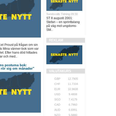
Sundsvalls Tidning 09:30
ST 8 augusti 2001:
Stefan – en sprinttalang
på väg mot ungdoms-
SM..
REKLAM
el Proust på frågan om sin
sorts Mina vänner-bok som var
let. Efter hans död hittades
ar och med..
ons postuma bok:
t rör sig om månader”
VALUTAKURS
GBP
12.7905
CHF
11.7334
EUR
10.9608
USD
9.4808
SGD
7.4179
CAD
6.7960
AUD
6.6991
NZD
5.5880