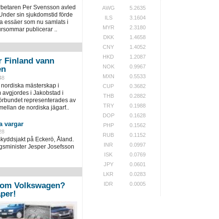
rbetaren Per Svensson avled
AWG
5.2635
Under sin sjukdomstid förde
ILS
3.1604
a essäer som nu samlats i
MYR
2.3180
ursommar publicerar ..
DKK
1.4658
CNY
1.4052
HKD
1.2087
r Finland vann
NOK
0.9967
en
MXN
0.5533
48
 nordiska mästerskap i
CUP
0.3682
 avgjordes i Jakobstad i
THB
0.2882
örbundet representerades av
TRY
0.1988
ellan de nordiska jägarf..
DOP
0.1628
a vargar
PHP
0.1562
28
RUB
0.1152
skyddsjakt på Eckerö, Åland.
INR
0.0997
ngsminister Jesper Josefsson
ISK
0.0769
JPY
0.0601
LKR
0.0283
IDR
0.0005
 om Volkswagen?
per!