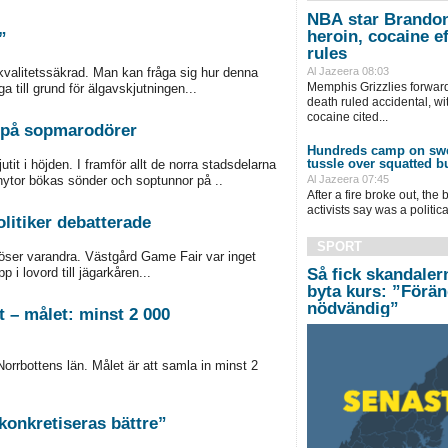
NBA star Brandon
heroin, cocaine e
”
rules
kvalitetssäkrad. Man kan fråga sig hur denna
Al Jazeera 08:03
Memphis Grizzlies ⁠forwar
ga till grund för älgavskjutningen...
death ruled accidental, wit
cocaine cited...
kt på sopmarodörer
Hundreds camp on swe
tussle over squatted b
it i höjden. I framför allt de norra stadsdelarna
nytor bökas sönder och soptunnor på ..
Al Jazeera 07:45
After a fire broke out, the
activists say was a politic
litiker debatterade
SPORT
löser varandra. Västgård Game Fair var inget
i lovord till jägarkåren...
Så fick skandaler
byta kurs: ”Förän
nödvändig”
t – målet: minst 2 000
Norrbottens län. Målet är att samla in minst 2
 konkretiseras bättre”