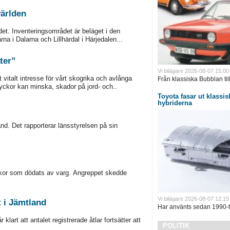
världen
det. Inventeringsområdet är beläget i den
na i Dalarna och Lillhärdal i Härjedalen...
ter”
Vi bilägare 2026-08-07 15:00
 vitalt intresse för vårt skogrika och avlånga
Från klassiska Bubblan till
lyckor kan minska, skador på jord- och..
Toyota fasar ut klassisk
hybriderna
d. Det rapporterar länsstyrelsen på sin
ackor som dödats av varg. Angreppet skedde
Vi bilägare 2026-08-07 12:15
t i Jämtland
Har använts sedan 1990-ta
lart att antalet registrerade åtlar fortsätter att
POLITIK