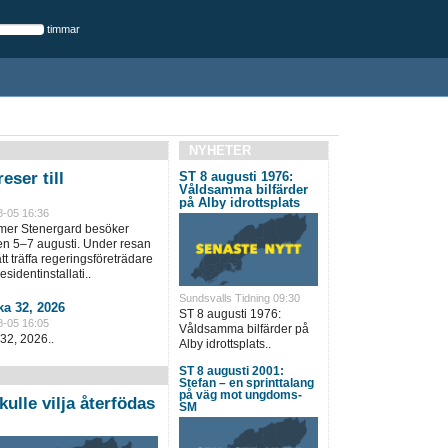
timmar
NYHETER
eser till
ST 8 augusti 1976:
Våldsamma bilfärder
på Alby idrottsplats
8-05 16:36
lmer Stenergard besöker
en 5–7 augusti. Under resan
t träffa regeringsföreträdare
sidentinstallati..
Sundsvalls Tidning 09:30
a 32, 2026
ST 8 augusti 1976:
8-05 16:05
Våldsamma bilfärder på
32, 2026..
Alby idrottsplats..
ST 8 augusti 2001:
Stefan – en sprinttalang
på väg mot ungdoms-
kulle vilja återfödas
SM