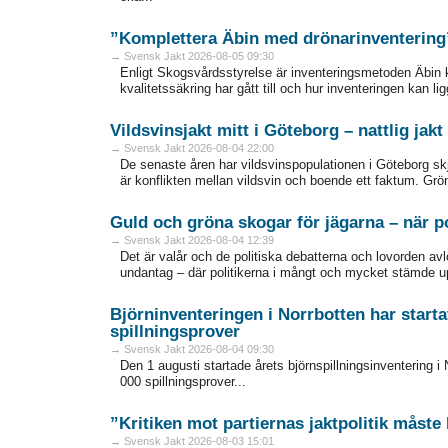
”Komplettera Äbin med drönarinventering
→ Svensk Jakt 2026-08-05 09:30
Enligt Skogsvårdsstyrelse är inventeringsmetoden Äbin 
kvalitetssäkring har gått till och hur inventeringen kan lig
Vildsvinsjakt mitt i Göteborg – nattlig ja
→ Svensk Jakt 2026-08-04 22:00
De senaste åren har vildsvinspopulationen i Göteborg skjut
är konflikten mellan vildsvin och boende ett faktum. Grö
Guld och gröna skogar för jägarna – när po
→ Svensk Jakt 2026-08-04 12:39
Det är valår och de politiska debatterna och lovorden av
undantag – där politikerna i mångt och mycket stämde upp 
Björninventeringen i Norrbotten har starta
spillningsprover
→ Svensk Jakt 2026-08-04 09:30
Den 1 augusti startade årets björnspillningsinventering i 
000 spillningsprover...
”Kritiken mot partiernas jaktpolitik måste
→ Svensk Jakt 2026-08-03 15:01