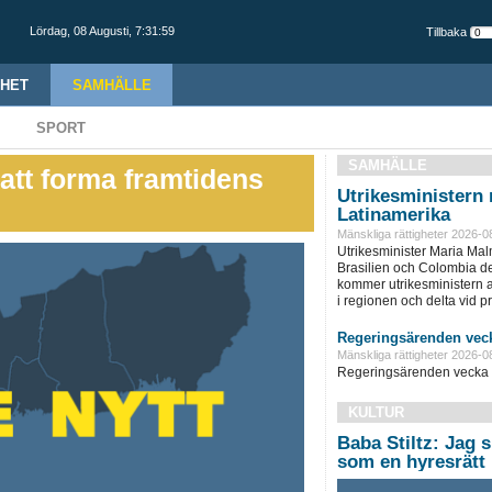
Lördag,
08 Augusti
,
7:32:00
Tillbaka
HET
SAMHÄLLE
SPORT
SAMHÄLLE
 att forma framtidens
Utrikesministern r
Latinamerika
Mänskliga rättigheter 2026-0
Utrikesminister Maria Ma
Brasilien och Colombia d
kommer utrikesministern at
i regionen och delta vid pre
Regeringsärenden veck
Mänskliga rättigheter 2026-0
Regeringsärenden vecka 
KULTUR
Baba Stiltz: Jag s
som en hyresrätt