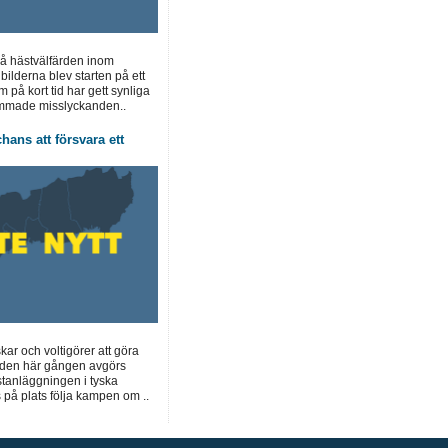
på hästvälfärden inom
ilderna blev starten på ett
 på kort tid har gett synliga
ammade misslyckanden..
hans att försvara ett
skar och voltigörer att göra
den här gången avgörs
stanläggningen i tyska
 på plats följa kampen om ..