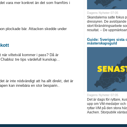
 det vara mer konkret än det som framförs i
Dagens Nyheter 07:05
Skandalerna satte fokus 
dressyren. De avslöjande b
stort förändringsarbete som
on plockade bär. Attacken skedde under
resultat. – De uppmärks
Guide: Sveriges sista c
mästerskapsguld
skott
et när viltetväl kommer i pass? Då är
Chabloz tre tips värdefull kunskap...
t är inte nödvändigt att ha allt direkt, det är
vapen kan innebära en stor besparin..
Dagens Nyheter 07:05
Det är dags för ryttare, ku
upp om VM-medaljer och 
ryttar-VM på den stora hä
Aachen. Storpublik väntas