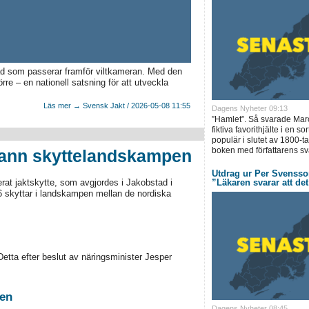
vad som passerar framför viltkameran. Med den
örre – en nationell satsning för att utveckla
Läs mer → Svensk Jakt / 2026-05-08 11:55
Dagens Nyheter 09:13
”Hamlet”. Så svarade Marc
fiktiva favorithjälte i en 
populär i slutet av 1800-ta
boken med författarens sv
vann skyttelandskampen
Utdrag ur Per Svenss
at jaktskytte, som avgjordes i Jakobstad i
”Läkaren svarar att de
 skyttar i landskampen mellan de nordiska
etta efter beslut av näringsminister Jesper
ten
Dagens Nyheter 08:45