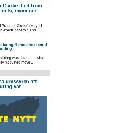
 Clarke died from
ffects, examiner
d Brandon Clarke's ⁠May 11
h effects of heroin and
ltering Rome street amid
uilding
 building was cleared in what
ally motivated move...
na dressyren att
dring var