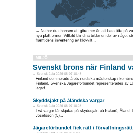
→ Nu har du chansen att göra mer än att bara titta på 
nya plattformen Viltbild blir dina bilder en del av något st
framtidens inventering av klövvilt...
MILJÖ
Svenskt brons när Finland 
→ Svensk Jakt 2026-08-07 10:48
Finland dominerade årets nordiska mästerskap i kombiner
Finland. Svenska Jägareförbundet representerades av 16
jägarf..
Skyddsjakt på åländska vargar
→ Svensk Jakt 2026-08-07 10:28
Två vargar får skjutas på skyddsjakt på Eckerö, Åland. D
Josefsson (C)...
Jägareförbundet fick rätt i förvaltningsrät
→ Svensk Jakt 2026-08-07 07:00