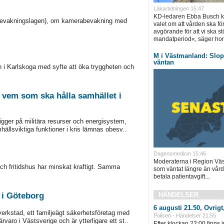
Läkartidningen 15:47
KD-ledaren Ebba Busch krä
abevakningslagen), om kamerabevakning med
valet om att vården ska för
avgörande för att vi ska s
mandatperiod«, säger hon
M i Västmanland: Slopa
väntan
 i Karlskoga med syfte att öka tryggheten och
 vem som ska hålla samhället i
ligger på militära resurser och energisystem,
llsviktiga funktioner i kris lämnas obesv..
Dagensmedicin 15:46
Moderaterna i Region Väst
 och fritidshus har minskat kraftigt. Samma
som väntat längre än vård
betala patientavgift...
HÄNDELSER
 i Göteborg
6 augusti 21.50, Övrigt
erkstad, ett familjeägt säkerhetsföretag med
Polisen - Händelser 21:55
aro i Västsverige och är ytterligare ett st..
Efter klockan 22:00 finns 