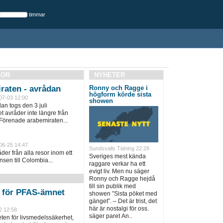
timmar
SOR
NYHETER
raten - avrådan
Ronny och Ragge i
högform körde sista
07-03 12:00
showen
an togs den 3 juli
 avråder inte längre från
 Förenade arabemiraten...
06-25 14:47
Sundsvalls Tidning 22:28
er från alla resor inom ett
Sveriges mest kända
sen till Colombia...
raggare verkar ha ett
evigt liv. Men nu säger
Ronny och Ragge hejdå
till sin publik med
n för PFAS-ämnet
showen ”Sista pöket med
gänget”. – Det är trist, det
här är nostalgi för oss.
2 12:58
säger paret An..
en för livsmedelssäkerhet,