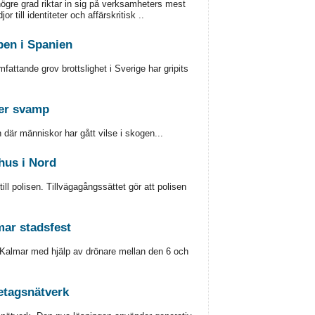
högre grad riktar in sig på verksamheters mest
 till identiteter och affärskritisk ..
pen i Spanien
attande grov brottslighet i Sverige har gripits
ler svamp
där människor har gått vilse i skogen...
shus i Nord
ill polisen. Tillvägagångssättet gör att polisen
ar stadsfest
Kalmar med hjälp av drönare mellan den 6 och
etagsnätverk