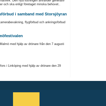
snätverk. Den nya lösningen använder generativ
er och ska enligt företaget minska behovet..
sförbud i samband med Storsjöyran
m kamerabevakning, flygförbud och ankringsförbud
öfestivalen
Malmö med hjälp av drönare från den 7 augusti
rs i Linköping med hjälp av drönare den 29