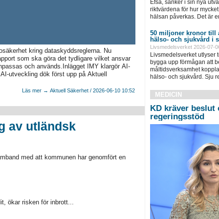
Efsa, sänker i sin nya ut
riktvärdena för hur mycket 
hälsan påverkas. Det är e
50 miljoner kronor till
hälso- och sjukvård i
Livsmedelsverket 2026-07-0
 osäkerhet kring dataskyddsreglerna. Nu
Livsmedelsverket utlyser to
pport som ska göra det tydligare vilket ansvar
bygga upp förmågan att be
anpassas och används.Inlägget IMY klargör AI-
måltidsverksamhet kopplad
-utveckling dök först upp på Aktuell
hälso- och sjukvård. Sju 
Läs mer → Aktuell Säkerhet / 2026-06-10 10:52
MEDICIN
KD kräver beslut 
regeringsstöd
g av utländsk
 samband med att kommunen har genomfört en
, ökar risken för inbrott...