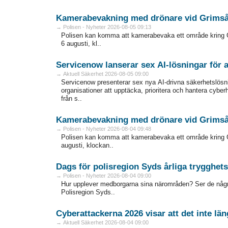
Kamerabevakning med drönare vid Grims
→ Polisen - Nyheter 2026-08-05 09:13
Polisen kan komma att kamerabevaka ett område kring 
6 augusti, kl..
Servicenow lanserar sex AI-lösningar för
→ Aktuell Säkerhet 2026-08-05 09:00
Servicenow presenterar sex nya AI-drivna säkerhetslösni
organisationer att upptäcka, prioritera och hantera cyber
från s..
Kamerabevakning med drönare vid Grims
→ Polisen - Nyheter 2026-08-04 09:48
Polisen kan komma att kamerabevaka ett område kring 
augusti, klockan..
Dags för polisregion Syds årliga trygghe
→ Polisen - Nyheter 2026-08-04 09:00
Hur upplever medborgarna sina närområden? Ser de någr
Polisregion Syds..
Cyberattackerna 2026 visar att det inte län
→ Aktuell Säkerhet 2026-08-04 09:00