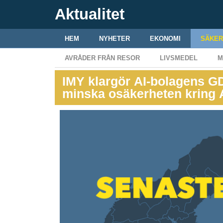
Aktualitet
HEM
NYHETER
EKONOMI
SÄKER
AVRÅDER FRÅN RESOR
LIVSMEDEL
M
IMY klargör AI-bolagens G
minska osäkerheten kring 