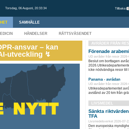
Torsdag,
06 Augusti
,
20:33:35
Tillbaka
HET
SAMHÄLLE
EDICIN
HÄNDELSER
RÄTTSVÄSENDET
AVRÅDER FRÅN RE
DPR-ansvar – kan
Förenade arabemi
AI-utveckling ↯
UD avråder från resor 2026-
Beslut om borttagen avråd
2026.Utrikesdepartementet
icke nödvändiga resor till
Panama - avrådan
UD avråder från resor 2026-
Utrikesdepartementet avråd
avstånd av 20 km från grän
LIVSMEDEL
Sänkta riktvärde
TFA
Livsmedelsverket 2026-07-2
Den europeiska myndighet