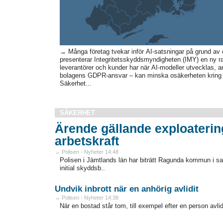
→ Många företag tvekar inför AI-satsningar på grund av
presenterar Integritetsskyddsmyndigheten (IMY) en ny ra
leverantörer och kunder har när AI-modeller utvecklas, 
bolagens GDPR-ansvar – kan minska osäkerheten kring AI
Säkerhet...
SÄKERHET
Ärende gällande exploaterin
arbetskraft
→ Polisen - Nyheter 14:48
Polisen i Jämtlands län har biträtt Ragunda kommun i
initial skyddsb..
Undvik inbrott när en anhörig avlidit
→ Polisen - Nyheter 14:38
När en bostad står tom, till exempel efter en person avlidit