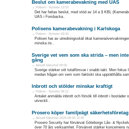
Beslut om kamerabevakning med UAS
→ Polisen - Nyheter 13:53
Det har fattas beslut, med stöd av 14 a § KBL (Kamer
UAS i Forsbacka..
Polisens kamerabevakning i Karlskoga
→ Polisen - Nyheter 09:00
Polisen har av utredningsskäl ökat kameraövervakningen
minska ris..
Sverige vet vem som ska strida – men inte
gång
→ Aktuell Säkerhet 09:00
Sverige stärker sitt totalförsvar i snabb takt. Men fokus 
medan frågan om vem som faktiskt ska upprätthålla samhä
Inbrott och stölder minskar kraftigt
→ Polisen - Nyheter 08:12
Antalet anmälda inbrott och försök till inbrott i bostäder
utveckli..
Prosero köper familjeägt säkerhetsföretag
→ Aktuell Säkerhet 2026-08-05 12:45
Prosero Security har förvärvat Göteborgs Lås- & Nyckelv
över 70 års verksamhet. Förvärvet stärker koncernens närv