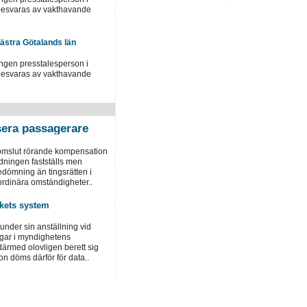
 besvaras av vakthavande
Västra Götalands län
ingen presstalesperson i
 besvaras av vakthavande
era passagerare
domslut rörande kompensation
dningen fastställs men
dömning än tingsrätten i
ordinära omständigheter..
rkets system
under sin anställning vid
ngar i myndighetens
ärmed olovligen berett sig
hon döms därför för data..