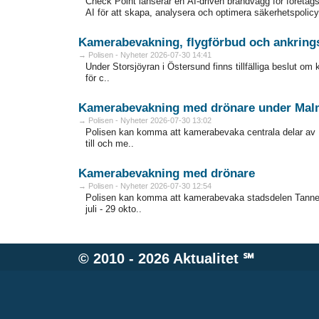
Check Point lanserar en AI-driven brandvägg för företag
AI för att skapa, analysera och optimera säkerhetspolicy
Kamerabevakning, flygförbud och ankring
→ Polisen - Nyheter 2026-07-30 14:41
Under Storsjöyran i Östersund finns tillfälliga beslut o
för c..
Kamerabevakning med drönare under Malm
→ Polisen - Nyheter 2026-07-30 13:02
Polisen kan komma att kamerabevaka centrala delar av 
till och me..
Kamerabevakning med drönare
→ Polisen - Nyheter 2026-07-30 12:54
Polisen kan komma att kamerabevaka stadsdelen Tannefo
juli - 29 okto..
© 2010 - 2026
Aktualitet
℠