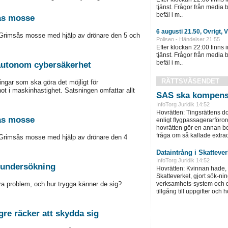
tjänst. Frågor från media
befäl i m..
ås mosse
6 augusti 21.50, Övrigt, 
Grimsås mosse med hjälp av drönare den 5 och
Polisen - Händelser 21:55
Efter klockan 22:00 finns 
tjänst. Frågor från media
befäl i m..
 autonom cybersäkerhet
RÄTTSVÄSENDET
ngar som ska göra det möjligt för
hot i maskinhastighet. Satsningen omfattar allt
SAS ska kompens
InfoTorg Juridik 14:52
Hovrätten: Tingsrättens 
ås mosse
enligt flygpassagerarföror
hovrätten gör en annan be
fråga om så kallade extra
Grimsås mosse med hjälp av drönare den 4
Dataintrång i Skatteve
InfoTorg Juridik 14:52
tsundersökning
Hovrätten: Kvinnan hade, 
Skatteverket, gjort sök-ni
a problem, och hur trygga känner de sig?
verksamhets-system och d
tillgång till uppgifter och 
gre räcker att skydda sig