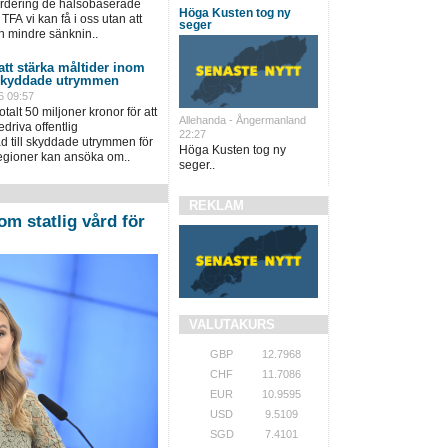
värdering de hälsobaserade
Höga Kusten tog ny
TFA vi kan få i oss utan att
seger
n mindre sänknin..
 att stärka måltider inom
 skyddade utrymmen
6 09:57
talt 50 miljoner kronor för att
Allehanda - Ångermanland
driva offentlig
22:27
 till skyddade utrymmen för
Höga Kusten tog ny
regioner kan ansöka om..
seger..
REKLAM
om statlig vård för
VALUTAKURS
GBP
12.7968
CHF
11.7086
EUR
10.9595
USD
9.5109
SGD
7.4101