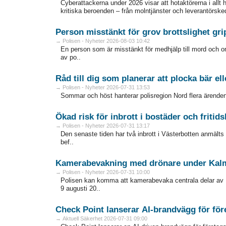
Cyberattackerna under 2026 visar att hotaktörerna i allt 
kritiska beroenden – från molntjänster och leverantörskedjor
Person misstänkt för grov brottslighet gri
→ Polisen - Nyheter 2026-08-03 10:42
En person som är misstänkt för medhjälp till mord och omf
av po..
Råd till dig som planerar att plocka bär el
→ Polisen - Nyheter 2026-07-31 13:53
Sommar och höst hanterar polisregion Nord flera ärenden 
Ökad risk för inbrott i bostäder och fritid
→ Polisen - Nyheter 2026-07-31 13:17
Den senaste tiden har två inbrott i Västerbotten anmälts t
bef..
Kamerabevakning med drönare under Kalm
→ Polisen - Nyheter 2026-07-31 10:00
Polisen kan komma att kamerabevaka centrala delar av 
9 augusti 20..
Check Point lanserar AI-brandvägg för för
→ Aktuell Säkerhet 2026-07-31 09:00