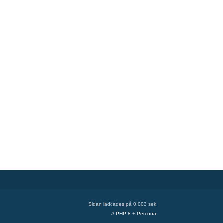
Sidan laddades på 0,003 sek
//
PHP 8
+
Percona