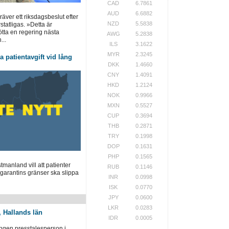
CAD
6.7861
AUD
6.6882
ver ett riksdagsbeslut efter
NZD
5.5838
statligas. »Detta är
tötta en regering nästa
AWG
5.2838
...
ILS
3.1622
MYR
2.3245
 patientavgift vid lång
DKK
1.4660
CNY
1.4091
HKD
1.2124
NOK
0.9966
MXN
0.5527
CUP
0.3694
THB
0.2871
TRY
0.1998
DOP
0.1631
PHP
0.1565
manland vill att patienter
RUB
0.1146
garantins gränser ska slippa
INR
0.0998
ISK
0.0770
JPY
0.0600
LKR
0.0283
, Hallands län
IDR
0.0005
ingen presstalesperson i