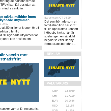
värdering de hälsobaserade
TFA vi kan få i oss utan att
n mindre sänknin..
 att stärka måltider inom
Barometern OT 08:29
 skyddade utrymmen
Det som började som en
6 09:57
familjetradition har vuxit
talt 50 miljoner kronor för att
till en uppskattad konsert
driva offentlig
i Högsby kyrka. I år får
 till skyddade utrymmen för
spelningen en särskild
regioner kan ansöka om..
betydelse efter Benny
Bergeskans bortgång...
REKLAM
när vaccin mot
stnadsfritt
VALUTAKURS
GBP
12.8059
CHF
11.7129
EUR
10.9686
USD
9.5185
terskor varnar för resursbrist
SGD
7.4239