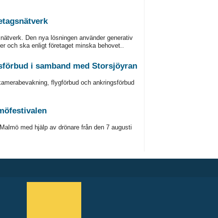
etagsnätverk
snätverk. Den nya lösningen använder generativ
er och ska enligt företaget minska behovet..
sförbud i samband med Storsjöyran
m kamerabevakning, flygförbud och ankringsförbud
öfestivalen
Malmö med hjälp av drönare från den 7 augusti