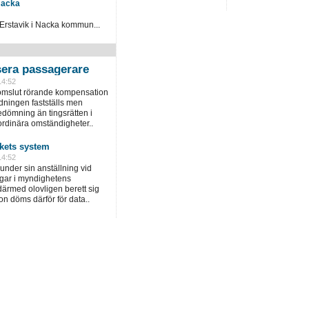
Nacka
 Erstavik i Nacka kommun...
era passagerare
14:52
domslut rörande kompensation
dningen fastställs men
dömning än tingsrätten i
ordinära omständigheter..
rkets system
14:52
under sin anställning vid
ngar i myndighetens
ärmed olovligen berett sig
hon döms därför för data..