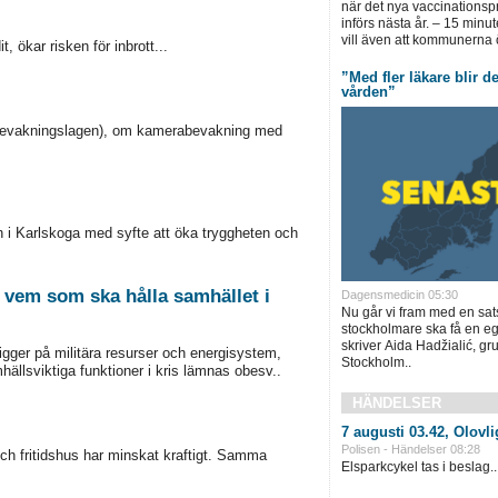
när det nya vaccinations
införs nästa år. – 15 minut
vill även att kommunerna 
, ökar risken för inbrott...
”Med fler läkare blir det
vården”
abevakningslagen), om kamerabevakning med
 i Karlskoga med syfte att öka tryggheten och
 vem som ska hålla samhället i
Dagensmedicin 05:30
Nu går vi fram med en satsn
stockholmare ska få en eg
skriver Aida Hadžialić, gr
ligger på militära resurser och energisystem,
Stockholm..
llsviktiga funktioner i kris lämnas obesv..
HÄNDELSER
7 augusti 03.42, Olovli
Polisen - Händelser 08:28
 och fritidshus har minskat kraftigt. Samma
Elsparkcykel tas i beslag..