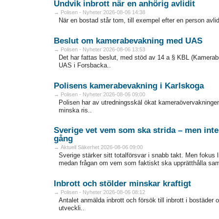
Undvik inbrott när en anhörig avlidit
→ Polisen - Nyheter 2026-08-06 14:38
När en bostad står tom, till exempel efter en person avlidit
Beslut om kamerabevakning med UAS
→ Polisen - Nyheter 2026-08-06 13:53
Det har fattas beslut, med stöd av 14 a § KBL (Kamer
UAS i Forsbacka..
Polisens kamerabevakning i Karlskoga
→ Polisen - Nyheter 2026-08-06 09:00
Polisen har av utredningsskäl ökat kameraövervakningen
minska ris..
Sverige vet vem som ska strida – men inte
gång
→ Aktuell Säkerhet 2026-08-06 09:00
Sverige stärker sitt totalförsvar i snabb takt. Men fokus 
medan frågan om vem som faktiskt ska upprätthålla samhä
Inbrott och stölder minskar kraftigt
→ Polisen - Nyheter 2026-08-06 08:12
Antalet anmälda inbrott och försök till inbrott i bostäder
utveckli..