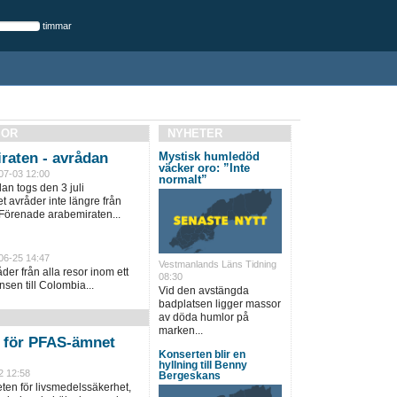
timmar
SOR
NYHETER
raten - avrådan
Mystisk humledöd
väcker oro: ”Inte
07-03 12:00
normalt”
an togs den 3 juli
 avråder inte längre från
 Förenade arabemiraten...
06-25 14:47
Vestmanlands Läns Tidning
er från alla resor inom ett
08:30
sen till Colombia...
Vid den avstängda
badplatsen ligger massor
av döda humlor på
marken...
n för PFAS-ämnet
Konserten blir en
hyllning till Benny
2 12:58
Bergeskans
en för livsmedelssäkerhet,