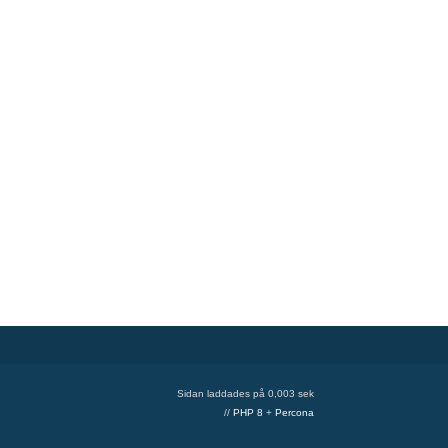
Sidan laddades på 0,003 sek
//
PHP 8
+
Percona