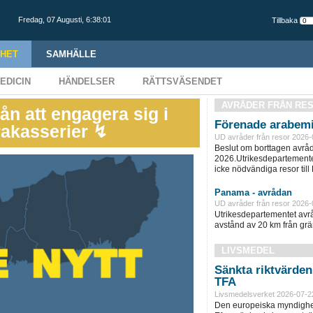
Fredag,
07 Augusti
,
6:38:02
Tillbaka
HET
SAMHÄLLE
EDICIN
HÄNDELSER
RÄTTSVÄSENDET
AVRÅDER FRÅN RE
rån att engagera sig i
Förenade arabemi
trakasserier ↯
UD avråder från resor 2026-
Beslut om borttagen avråd
2026.Utrikesdepartementet
icke nödvändiga resor till
Panama - avrådan
UD avråder från resor 2026-
Utrikesdepartementet avråd
avstånd av 20 km från grän
LIVSMEDEL
Sänkta riktvärde
TFA
Livsmedelsverket 2026-07-2
Den europeiska myndighet