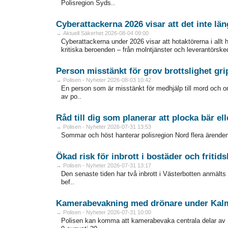
Polisregion Syds..
Cyberattackerna 2026 visar att det inte län
→ Aktuell Säkerhet 2026-08-04 09:00
Cyberattackerna under 2026 visar att hotaktörerna i allt 
kritiska beroenden – från molntjänster och leverantörskedjor
Person misstänkt för grov brottslighet gri
→ Polisen - Nyheter 2026-08-03 10:42
En person som är misstänkt för medhjälp till mord och omf
av po..
Råd till dig som planerar att plocka bär el
→ Polisen - Nyheter 2026-07-31 13:53
Sommar och höst hanterar polisregion Nord flera ärenden 
Ökad risk för inbrott i bostäder och fritid
→ Polisen - Nyheter 2026-07-31 13:17
Den senaste tiden har två inbrott i Västerbotten anmälts t
bef..
Kamerabevakning med drönare under Kalm
→ Polisen - Nyheter 2026-07-31 10:00
Polisen kan komma att kamerabevaka centrala delar av 