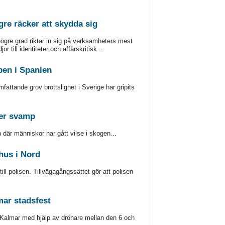
gre räcker att skydda sig
högre grad riktar in sig på verksamheters mest
 till identiteter och affärskritisk ..
pen i Spanien
attande grov brottslighet i Sverige har gripits
ler svamp
där människor har gått vilse i skogen...
shus i Nord
ill polisen. Tillvägagångssättet gör att polisen
ar stadsfest
Kalmar med hjälp av drönare mellan den 6 och