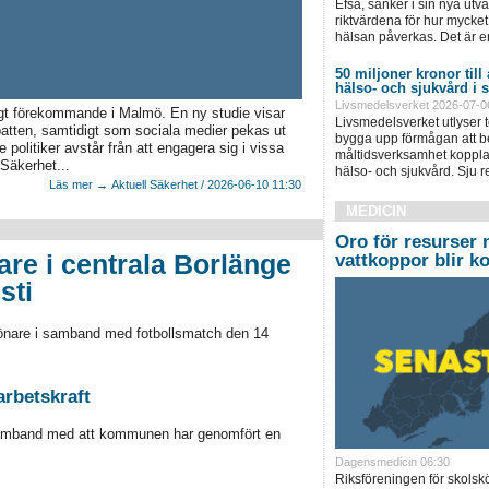
Efsa, sänker i sin nya ut
riktvärdena för hur mycket 
hälsan påverkas. Det är e
50 miljoner kronor till
hälso- och sjukvård i
Livsmedelsverket 2026-07-0
igt förekommande i Malmö. En ny studie visar
Livsmedelsverket utlyser to
ebatten, samtidigt som sociala medier pekas ut
bygga upp förmågan att be
politiker avstår från att engagera sig i vissa
måltidsverksamhet kopplad
 Säkerhet...
hälso- och sjukvård. Sju 
Läs mer → Aktuell Säkerhet / 2026-06-10 11:30
MEDICIN
Oro för resurser 
e i centrala Borlänge
vattkoppor blir ko
sti
önare i samband med fotbollsmatch den 14
arbetskraft
 samband med att kommunen har genomfört en
Dagensmedicin 06:30
Riksföreningen för skolskö