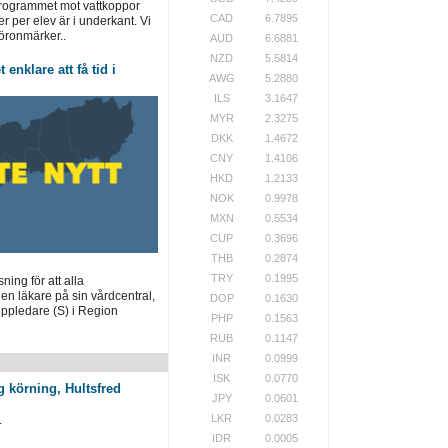
programmet mot vattkoppor
CAD
6.7895
er per elev är i underkant. Vi
öronmärker..
AUD
6.6881
NZD
5.5814
 enklare att få tid i
AWG
5.2880
ILS
3.1647
MYR
2.3275
DKK
1.4672
CNY
1.4106
HKD
1.2133
NOK
0.9978
MXN
0.5534
CUP
0.3696
THB
0.2874
TRY
0.1995
ing för att alla
en läkare på sin vårdcentral,
DOP
0.1630
uppledare (S) i Region
PHP
0.1563
RUB
0.1147
INR
0.0999
ISK
0.0770
g körning, Hultsfred
JPY
0.0601
LKR
0.0283
.
IDR
0.0005