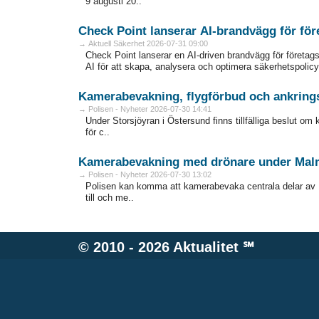
9 augusti 20..
Check Point lanserar AI-brandvägg för för
→ Aktuell Säkerhet 2026-07-31 09:00
Check Point lanserar en AI-driven brandvägg för företag
AI för att skapa, analysera och optimera säkerhetspolicy
Kamerabevakning, flygförbud och ankring
→ Polisen - Nyheter 2026-07-30 14:41
Under Storsjöyran i Östersund finns tillfälliga beslut o
för c..
Kamerabevakning med drönare under Malm
→ Polisen - Nyheter 2026-07-30 13:02
Polisen kan komma att kamerabevaka centrala delar av 
till och me..
© 2010 - 2026
Aktualitet
℠