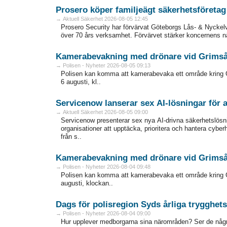
Prosero köper familjeägt säkerhetsföretag
→ Aktuell Säkerhet 2026-08-05 12:45
Prosero Security har förvärvat Göteborgs Lås- & Nyckelv
över 70 års verksamhet. Förvärvet stärker koncernens närv
Kamerabevakning med drönare vid Grims
→ Polisen - Nyheter 2026-08-05 09:13
Polisen kan komma att kamerabevaka ett område kring 
6 augusti, kl..
Servicenow lanserar sex AI-lösningar för
→ Aktuell Säkerhet 2026-08-05 09:00
Servicenow presenterar sex nya AI-drivna säkerhetslösni
organisationer att upptäcka, prioritera och hantera cyber
från s..
Kamerabevakning med drönare vid Grims
→ Polisen - Nyheter 2026-08-04 09:48
Polisen kan komma att kamerabevaka ett område kring 
augusti, klockan..
Dags för polisregion Syds årliga trygghe
→ Polisen - Nyheter 2026-08-04 09:00
Hur upplever medborgarna sina närområden? Ser de någr