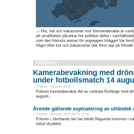
→ Hot, hat och trakasserier mot förtroendevalda är vanl
att utsattheten påverkar hur politiker deltar i samhällsd
som den främsta arenan för angreppen.Inlägget Var femte 
frågor efter hot och trakasserier dök först upp på Aktuell
SÄKERHET
Kamerabevakning med drönar
under fotbollsmatch 14 augu
→ Polisen - Nyheter 08:30
Polisen kamerabevakar del av centrala Borlänge med dr
augusti...
Ärende gällande exploatering av utländsk 
→ Polisen - Nyheter 2026-08-06 14:48
Polisen i Jämtlands län har biträtt Ragunda kommun i
initial skyddsb..