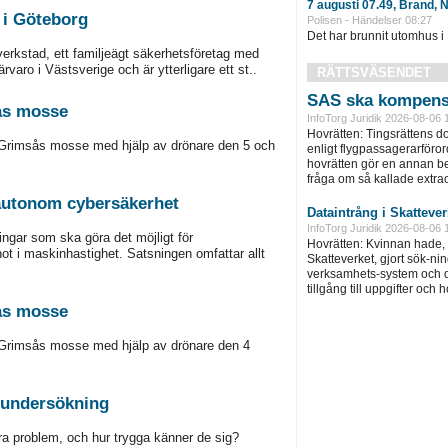
7 augusti 07.49, Brand, 
 i Göteborg
Polisen - Händelser 08:27
Det har brunnit utomhus i
erkstad, ett familjeägt säkerhetsföretag med
aro i Västsverige och är ytterligare ett st..
RÄTTSVÄSENDET
SAS ska kompens
ås mosse
InfoTorg Juridik 2026-08-06 
Hovrätten: Tingsrättens 
Grimsås mosse med hjälp av drönare den 5 och
enligt flygpassagerarföror
hovrätten gör en annan be
fråga om så kallade extra
 autonom cybersäkerhet
Dataintrång i Skatteve
InfoTorg Juridik 2026-08-06 
ngar som ska göra det möjligt för
Hovrätten: Kvinnan hade, 
hot i maskinhastighet. Satsningen omfattar allt
Skatteverket, gjort sök-ni
verksamhets-system och d
tillgång till uppgifter och 
ås mosse
Grimsås mosse med hjälp av drönare den 4
tsundersökning
a problem, och hur trygga känner de sig?