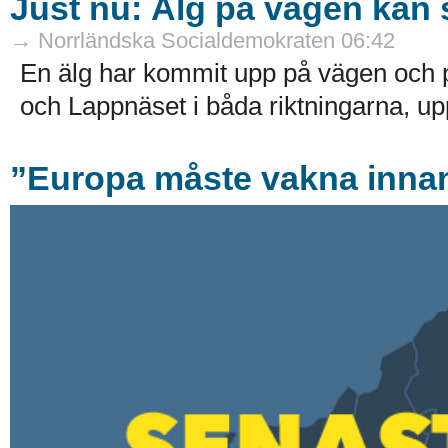
Just nu: Älg på vägen kan 
→ Norrländska Socialdemokraten 06:42
En älg har kommit upp på vägen och p
och Lappnäset i båda riktningarna, upp
”Europa måste vakna innan 