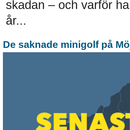
skadan – och varför han
år...
De saknade minigolf på Mö