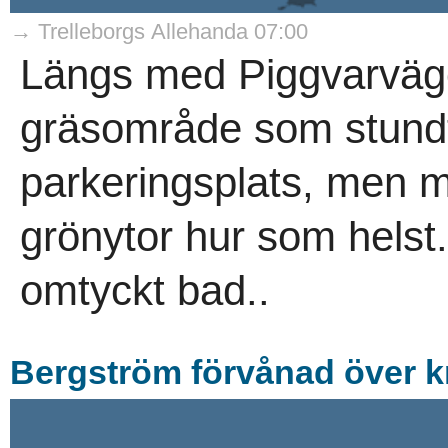
→ Trelleborgs Allehanda 07:00
Längs med Piggvarvägen
gräsområde som stund
parkeringsplats, men m
grönytor hur som helst
omtyckt bad..
Bergström förvånad över kr