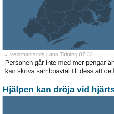
→ Vestmanlands Läns Tidning 07:00
Personen går inte med mer pengar ä
kan skriva samboavtal till dess att de 
Hjälpen kan dröja vid hjärt