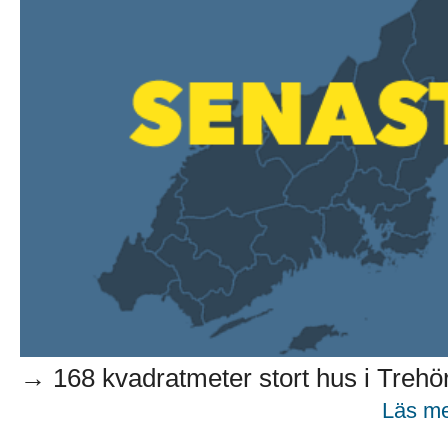
→ 168 kvadratmeter stort hus i Trehörn
Läs me