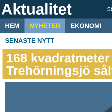
Aktualitet
S
HEM
NYHETER
EKONOMI
SENASTE NYTT
168 kvadratmeter 
Trehörningsjö sål