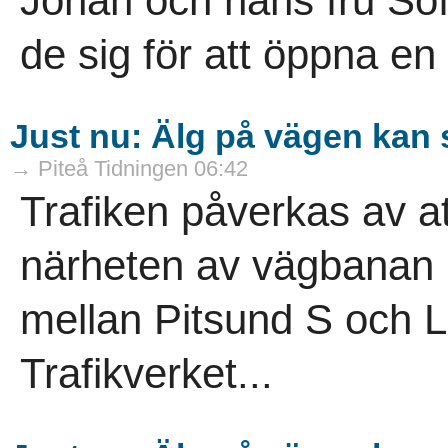
Johan och hans fru So
de sig för att öppna en
Just nu: Älg på vägen kan 
→ Piteå Tidningen 06:42
Trafiken påverkas av att
närheten av vägbanan i
mellan Pitsund S och L
Trafikverket...