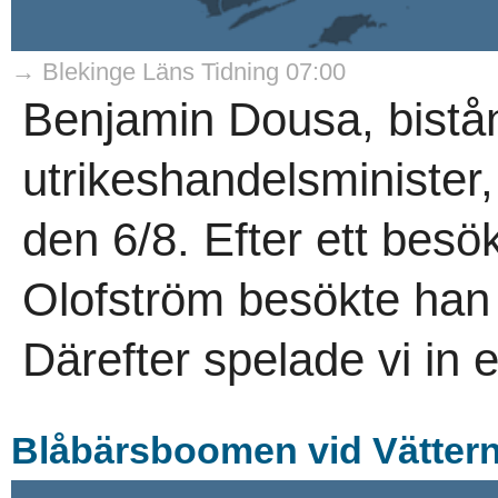
→ Blekinge Läns Tidning 07:00
Benjamin Dousa, bistå
utrikeshandelsminister
den 6/8. Efter ett besö
Olofström besökte han 
Därefter spelade vi in et
Blåbärsboomen vid Vättern