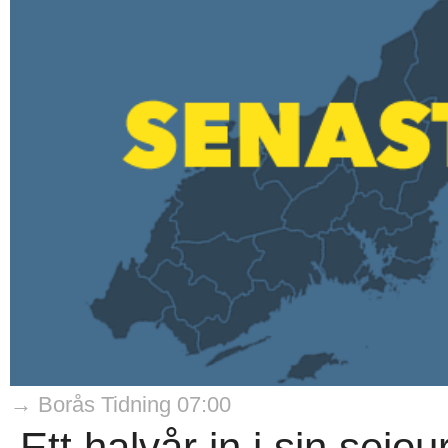
→ Borås Tidning 07:00
Ett halvår in i sin sejo