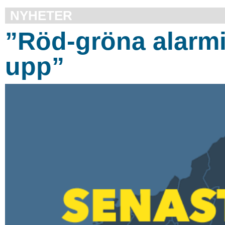
NYHETER
”Röd-gröna alarmis
upp”