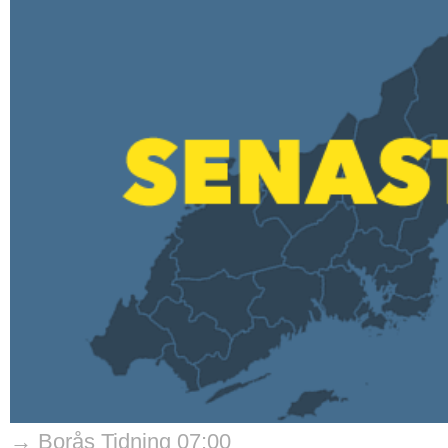
→ Borås Tidning 07:00