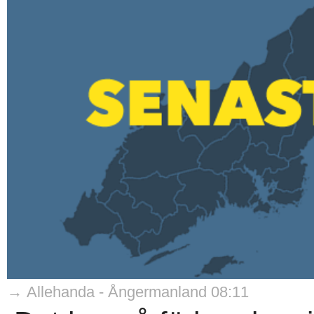
→ Allehanda - Ångermanland 08:11