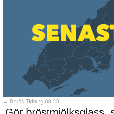
→ Borås Tidning 08:00
Gör bröstmjölksglass, s