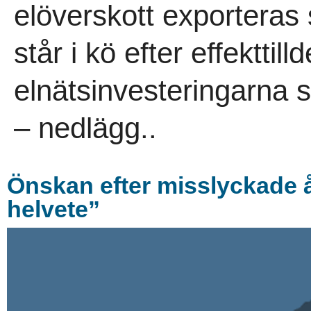
elöverskott exporteras 
står i kö efter effektti
elnätsinvesteringarna 
– nedlägg..
Önskan efter misslyckade år
helvete”