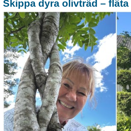
Skippa dyra olivträd – fläta