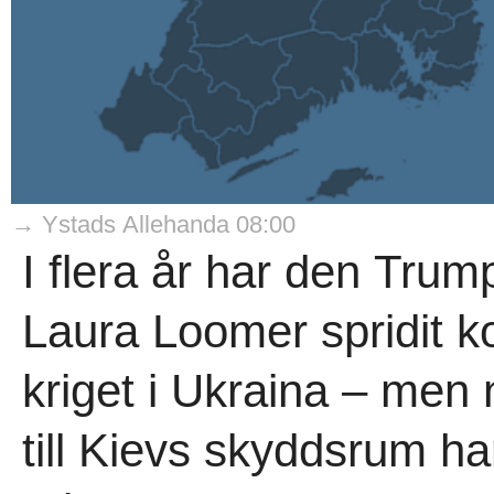
→ Ystads Allehanda 08:00
I flera år har den Trum
Laura Loomer spridit k
kriget i Ukraina – men
till Kievs skyddsrum ha