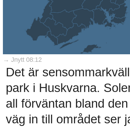
→ Jnytt 08:12
Det är sensommarkväll o
park i Huskvarna. Sole
all förväntan bland de
väg in till området ser j