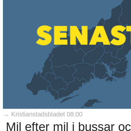
→ Kristianstadsbladet 08:00
Mil efter mil i bussar 