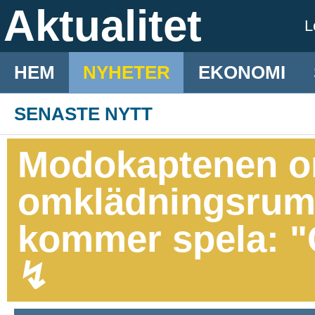
Aktualitet
L
HEM
NYHETER
EKONOMI
SENASTE NYTT
Modokaptenen om
omklädningsrumm
kommer spela: "G
↯