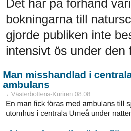
Det har på förhand var
bokningarna till naturs
gjorde publiken inte b
intensivt ös under den
Man misshandlad i centrala
ambulans
→ Västerbottens-Kuriren 08:08
En man fick föras med ambulans till sj
utomhus i centrala Umeå under natten