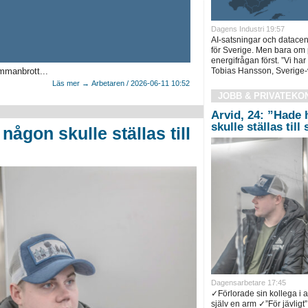
Dagens Industri 19:57
AI-satsningar och datacent
för Sverige. Men bara om p
energifrågan först. ”Vi har 
mmanbrott...
Tobias Hansson, Sverige-v
Läs mer → Arbetaren / 2026-06-11 10:52
JOBB & PRIVATEKO
Arvid, 24: ”Hade 
skulle ställas till
någon skulle ställas till
Dagensarbetare 17:45
✓Förlorade sin kollega i 
själv en arm ✓”För jävligt”.