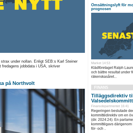
Omsättningslyft för mo
prognosen
rax under nollan. Enligt SEB:s Karl Steiner
Market 14:53
 fredagens jobbdata i USA, skriver
Klädföretaget Ralph Laur
och bättre resultat under f
räkenskasåret...
ka på Northvolt
FINANS
Tilläggsdirektiv ti
Valsedelskommit
Finansdepartmentet 16:41
Regeringen beslutade den
kommittédirektiv om en ö
(dir. 2024:24). En parlam
kommittégavs därigenom i 
för- och ..