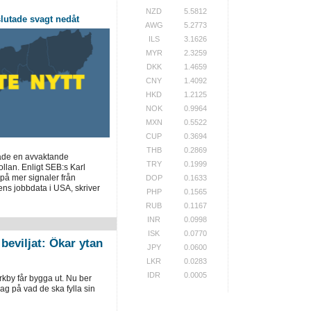
NZD
5.5812
utade svagt nedåt
AWG
5.2773
ILS
3.1626
MYR
2.3259
DKK
1.4659
CNY
1.4092
HKD
1.2125
NOK
0.9964
MXN
0.5522
CUP
0.3694
THB
0.2869
ade en avvaktande
TRY
0.1999
llan. Enligt SEB:s Karl
på mer signaler från
DOP
0.1633
ns jobbdata i USA, skriver
PHP
0.1565
RUB
0.1167
INR
0.0998
ISK
0.0770
beviljat: Ökar ytan
JPY
0.0600
LKR
0.0283
IDR
0.0005
rkby får bygga ut. Nu ber
ag på vad de ska fylla sin