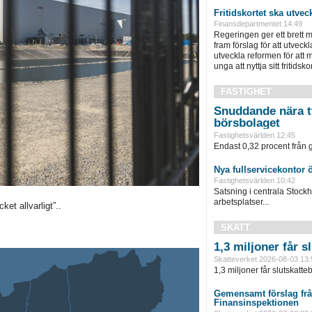
Fritidskortet ska utvec
Finansdepartmentet 14:49
Regeringen ger ett brett m
fram förslag för att utveckla 
utveckla reformen för att m
unga att nyttja sitt fritidskor
FASTIGHET
Snuddande nära t
börsbolaget
Fastighetsvärlden 12:45
Endast 0,32 procent från g
Nya fullservicekontor 
Fastighetsvärlden 10:42
Satsning i centrala Stock
arbetsplatser...
t allvarligt”..
SKATT
1,3 miljoner får 
Skatteverket 2026-08-03 13:
1,3 miljoner får slutskatte
Gemensamt förslag frå
Finansinspektionen