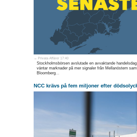
→ Privata Affärer 17:40
Stockholmsbörsen avslutade en avvaktande handelsdag st
väntar marknader på mer signaler från Mellanöstern samt
Bloomberg...
NCC krävs på fem miljoner efter dödsolyc