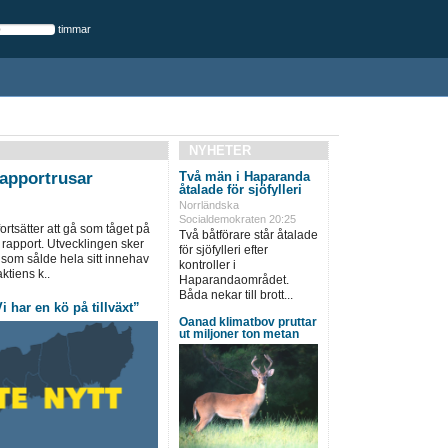
timmar
NYHETER
rapportrusar
Två män i Haparanda
åtalade för sjöfylleri
Norrländska
Socialdemokraten 20:25
rtsätter att gå som tåget på
Två båtförare står åtalade
 rapport. Utvecklingen sker
för sjöfylleri efter
ik, som sålde hela sitt innehav
kontroller i
tiens k..
Haparandaområdet.
Båda nekar till brott...
i har en kö på tillväxt”
Oanad klimatbov pruttar
ut miljoner ton metan