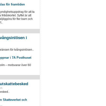
klas för framtiden
yndighetsuppdrag för att ta
fritidskortet. Syftet är att
öjliggöra för fler barn och
t..
vångsinlösen i
ränsen för tvångsinlösen..
öppnar i 7A Posthuset
holm – motsvarar över 60
slutskattebesked
55
besked..
n Skatteverket och