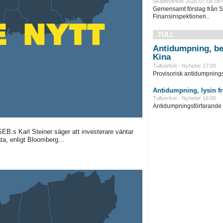
Skatteverket 2026-07-06 08:
Gemensamt förslag från S
Finansinspektionen..
TULL
Antidumpning, be
Kina
Tullverket - Nyheter 17:00
Provisorisk antidumpningst
Antidumpning, lysin f
Tullverket - Nyheter 16:00
Antidumpningsförfarande in
 SEB:s Karl Steiner säger att investerare väntar
a, enligt Bloomberg...