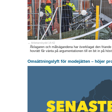
→ Arbetarskydd 14:42
Åklagaren och målsägandena har överklagat den friand
hovrätt får vänta på argumentationen till en bit in på höst
Omsättningslyft för modejätten – höjer p