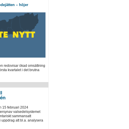
dejätten – höjer
en redovisar ökad omsättning
örsta kvartalet i det brutna
ll
tén
 15 februari 2024
versynav valsedelsystemet
entariskt sammansatt
uppdrag att bl.a. analysera