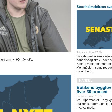
Stockholmsbörsen avsl
Privata Affärer 17:40
Stockholmsbörsen avslut
en arm ✓”För jävligt”..
handelsdag strax under no
Steiner väntar marknader 
Mellanöstern samt fredage
Bloomberg...
HANDEL
Butikens bygglov 
över 30 procent
Fri Köpenskap 15:05
Ica Supermarket i Täby ky
butiken kunderna om försl
nya yta med...