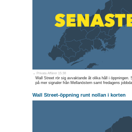
→ Privata Affärer 15:38
Wall Street rör sig avvaktande åt olika håll i öppningen.
på mer signaler från Mellanöstern samt fredagens jobbdat
Wall Street-öppning runt nollan i korten