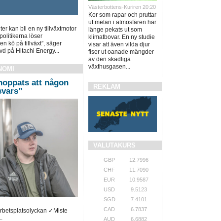
Västerbottens-Kuriren 20:20
Kor som rapar och pruttar
ut metan i atmosfären har
er kan bli en ny tillväxtmotor
länge pekats ut som
olitikerna löser
klimatbovar. En ny studie
en kö på tillväxt”, säger
visar att även vilda djur
d på Hitachi Energy...
fiser ut oanade mängder
av den skadliga
växthusgasen...
NOMI
hoppats att någon
REKLAM
 svars”
VALUTAKURS
GBP
12.7996
CHF
11.7090
EUR
10.9587
USD
9.5123
SGD
7.4101
CAD
6.7837
arbetsplatsolyckan ✓Miste
.
AUD
6.6882