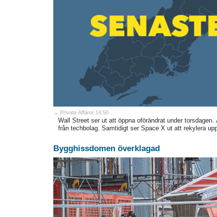
→ Privata Affärer 14:50
Wall Street ser ut att öppna oförändrat under torsdagen.
från techbolag. Samtidigt ser Space X ut att rekylera upp 
Bygghissdomen överklagad