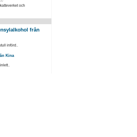
00
katteverket och
nsylalkohol från
ull införd..
rån Kina
lett..