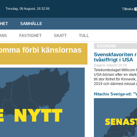
Torsdag,
06 Augusti
,
18:32:57
Tillbaka
HET
SAMHÄLLE
ANS
FASTIGHET
SKATT
TULL
EKONOMI
omma förbi känslornas
Svenskfavoriten 
tvåsiffrigt i USA
Dagens Industri 20:19
Telekombolaget Millicom fo
USA-börsen efter en stark
till stor förtret för Kinnev
2019 och därmed missat ak
Hitachis Sverige-vd: ”V