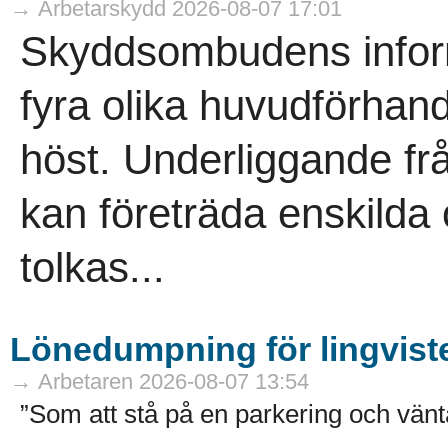
→ Arbetarskydd 2026-08-07 17:01
Skyddsombudens informa
fyra olika huvudförhand
höst. Underliggande f
kan företräda enskild
tolkas...
Lönedumpning för lingvist
→ Arbetaren 2026-08-07 13:54
”Som att stå på en parkering och vänta