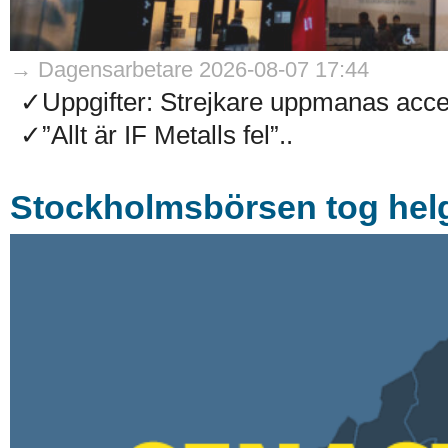
→ Dagensarbetare 2026-08-07 17:44
✓Uppgifter: Strejkare uppmanas accep
✓”Allt är IF Metalls fel”..
Stockholmsbörsen tog helg