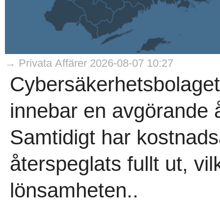
→ Privata Affärer 2026-08-07 10:27
Cybersäkerhetsbolaget
innebar en avgörande åte
Samtidigt har kostnads
återspeglats fullt ut, v
lönsamheten..