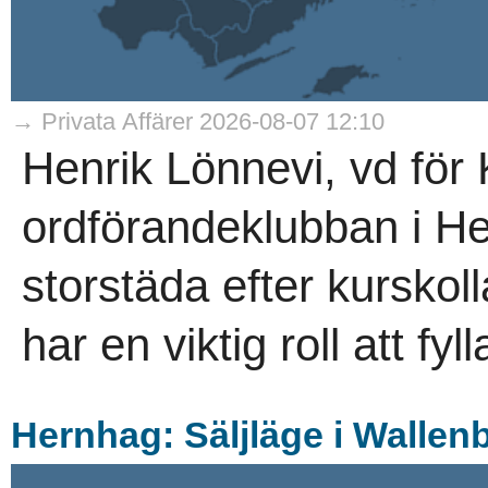
→ Privata Affärer 2026-08-07 12:10
Henrik Lönnevi, vd för 
ordförandeklubban i He
storstäda efter kurskol
har en viktig roll att fyl
Hernhag: Säljläge i Wallen