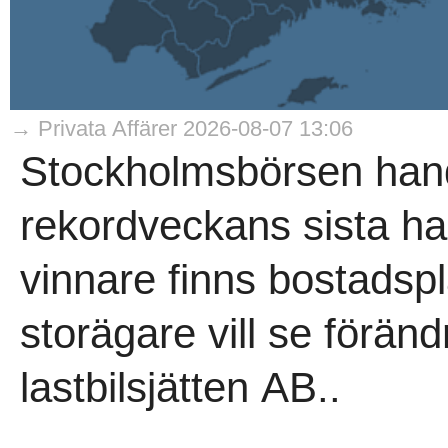
→ Privata Affärer 2026-08-07 13:06
Stockholmsbörsen hand
rekordveckans sista h
vinnare finns bostadsp
storägare vill se förän
lastbilsjätten AB..