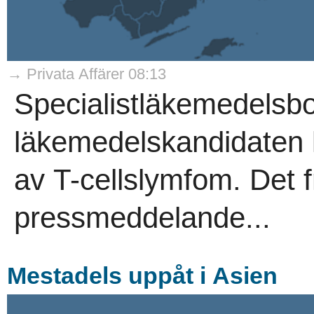
→ Privata Affärer 08:13
Specialistläkemedelsbol
läkemedelskandidaten 
av T-cellslymfom. Det 
pressmeddelande...
Mestadels uppåt i Asien