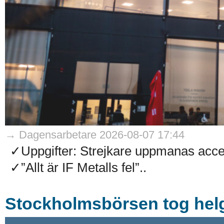
→ Dagensarbetare 2026-08-07 17:44
✓Uppgifter: Strejkare uppmanas accep
✓”Allt är IF Metalls fel”..
Stockholmsbörsen tog helg