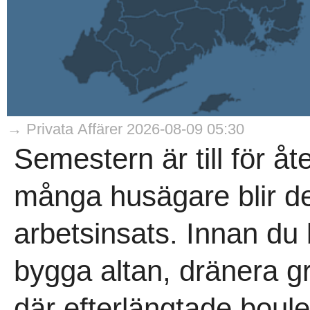
→ Privata Affärer 2026-08-09 05:30
Semestern är till för å
många husägare blir de
arbetsinsats. Innan du
bygga altan, dränera g
där efterlängtade boule