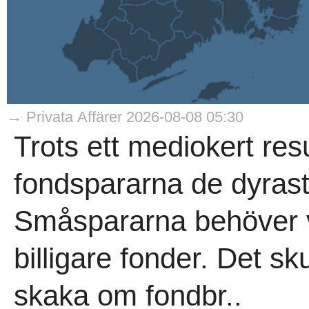
→ Privata Affärer 2026-08-08 05:30
Trots ett mediokert resu
fondspararna de dyrast
Småspararna behöver v
billigare fonder. Det s
skaka om fondbr..