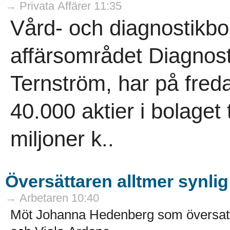
→ Privata Affärer 11:35
Vård- och diagnostikbo
affärsområdet Diagnost
Ternström, har på fred
40.000 aktier i bolaget 
miljoner k..
Översättaren alltmer synlig
→ Arbetaren 10:40
Möt Johanna Hedenberg som översatt 