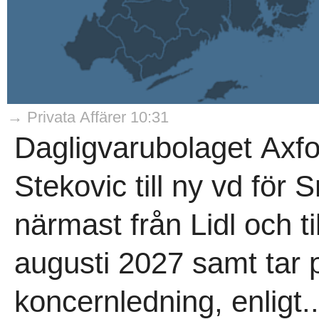
→ Privata Affärer 10:31
Dagligvarubolaget Axfo
Stekovic till ny vd fö
närmast från Lidl och ti
augusti 2027 samt tar p
koncernledning, enligt..