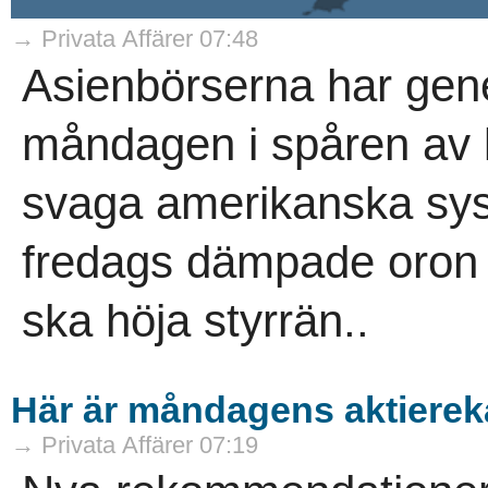
→ Privata Affärer 07:48
Asienbörserna har gener
måndagen i spåren av k
svaga amerikanska syss
fredags dämpade oron 
ska höja styrrän..
Här är måndagens aktierek
→ Privata Affärer 07:19