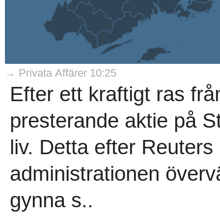
→ Privata Affärer 10:25
Efter ett kraftigt ras f
presterande aktie på S
liv. Detta efter Reuter
administrationen överv
gynna s..