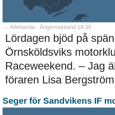
→ Allehanda - Ångermanland 19:30
Lördagen bjöd på spänn
Örnsköldsviks motorklubb
Raceweekend. – Jag äls
föraren Lisa Bergström.
Seger för Sandvikens IF m