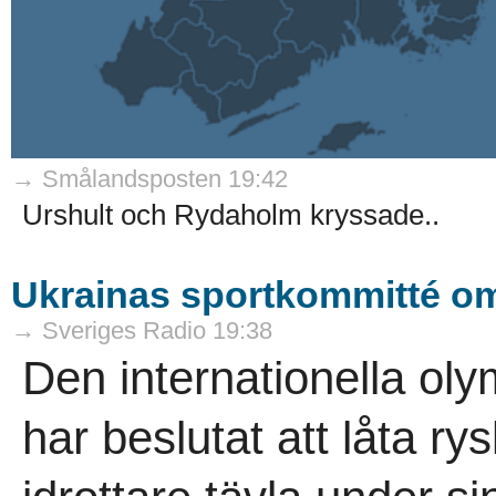
→ Smålandsposten 19:42
Urshult och Rydaholm kryssade..
Ukrainas sportkommitté om
→ Sveriges Radio 19:38
Den internationella ol
har beslutat att låta r