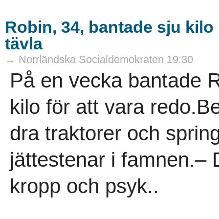
Robin, 34, bantade sju kilo
tävla
→ Norrländska Socialdemokraten 19:30
På en vecka bantade Ro
kilo för att vara redo.Be
dra traktorer och spri
jättestenar i famnen.– 
kropp och psyk..