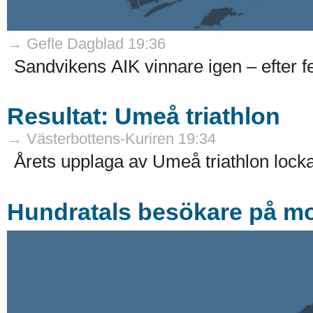
→ Gefle Dagblad 19:36
Sandvikens AIK vinnare igen – efter 
Resultat: Umeå triathlon
→ Västerbottens-Kuriren 19:34
Årets upplaga av Umeå triathlon locka
Hundratals besökare på mo