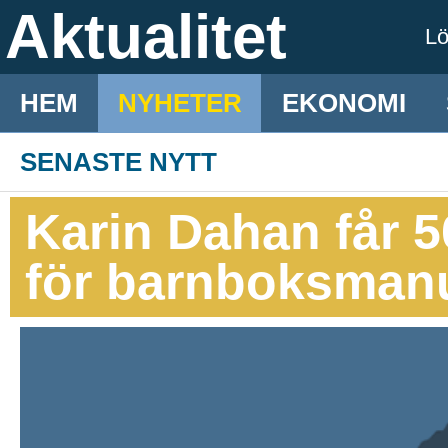
Aktualitet
L
HEM
NYHETER
EKONOMI
SENASTE NYTT
Karin Dahan får 5
för barnboksman