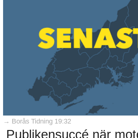
→ Borås Tidning 19:32
Publikensuccé när moto