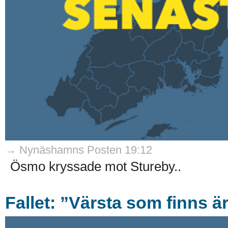
→ Nynäshamns Posten 19:12
Ösmo kryssade mot Stureby..
Fallet: ”Värsta som finns ä