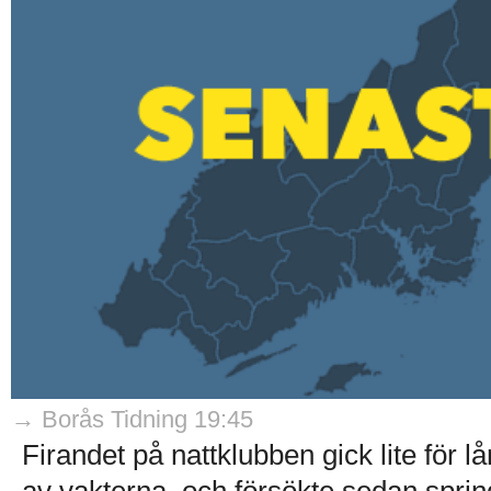
→ Borås Tidning 19:45
Firandet på nattklubben gick lite för 
av vakterna, och försökte sedan spring