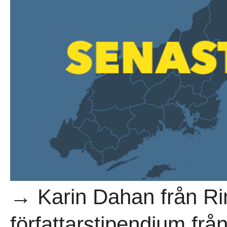
→ Karin Dahan från Rin
författarstipendium fr