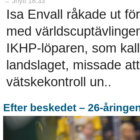
→ Jnytt 18:33
Isa Envall råkade ut fö
med världscuptävlingen
IKHP-löparen, som kalla
landslaget, missade at
vätskekontroll un..
Efter beskedet – 26-åringen