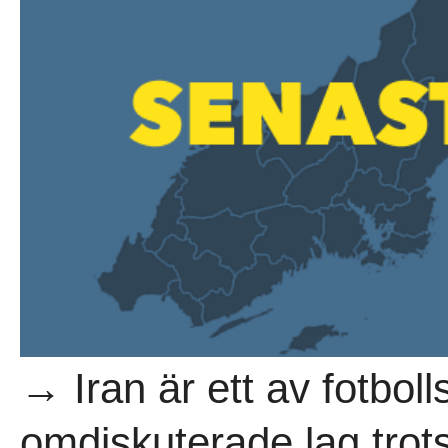
→ Iran är ett av fotbol
omdiskuterade lag trots 