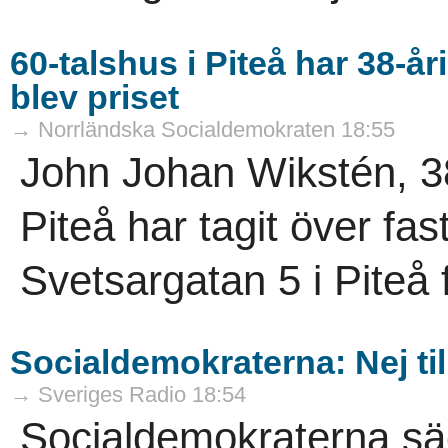
60-talshus i Piteå har 38-å
blev priset
→ Norrländska Socialdemokraten 18:55
John Johan Wikstén, 3
Piteå har tagit över fa
Svetsargatan 5 i Piteå f
Socialdemokraterna: Nej ti
→ Sveriges Radio 18:54
Socialdemokraterna säger