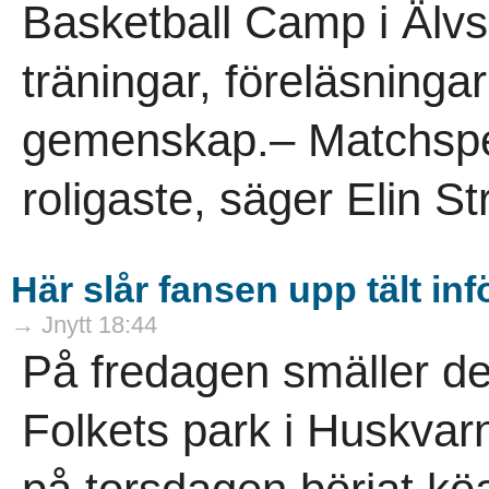
Basketball Camp i Älvs
träningar, föreläsninga
gemenskap.– Matchspele
roligaste, säger Elin St
Här slår fansen upp tält in
→ Jnytt 18:44
På fredagen smäller de
Folkets park i Huskvar