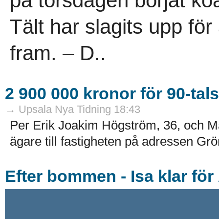
på torsdagen börjat köa
Tält har slagits upp för
fram. – D..
2 900 000 kronor för 90-tal
→ Upsala Nya Tidning 18:43
Per Erik Joakim Högström, 36, och M
ägare till fastigheten på adressen Gr
Efter bommen - Isa klar för 