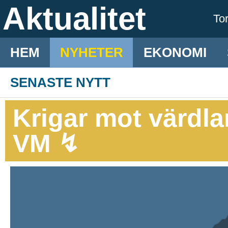
Aktualitet
To
HEM
NYHETER
EKONOMI
SENASTE NYTT
Krigar mot värdlan
VM ↯