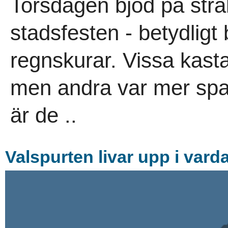
Torsdagen bjöd på str
stadsfesten - betydligt
regnskurar. Vissa kastad
men andra var mer spa
är de ..
Valspurten livar upp i var