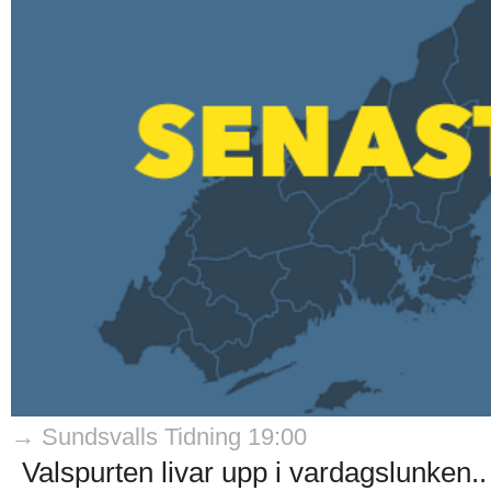
→ Sundsvalls Tidning 19:00
Valspurten livar upp i vardagslunken..