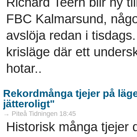
Richard Teern blir ny ti
FBC Kalmarsund, någo
avslöja redan i tisdags.
krisläge där ett unders
hotar..
Rekordmånga tjejer på läge
jätteroligt"
→ Piteå Tidningen 18:45
Historisk många tjejer 