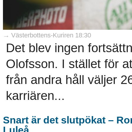
→ Västerbottens-Kuriren 18:30
Det blev ingen fortsätt
Olofsson. I stället för a
från andra håll väljer 2
karriären...
Snart är det slutpökat – R
Luleå