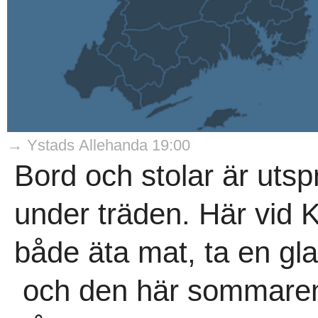
→ Ystads Allehanda 19:00
Bord och stolar är utsp
under träden. Här vid 
både äta mat, ta en gla
och den här sommaren ä