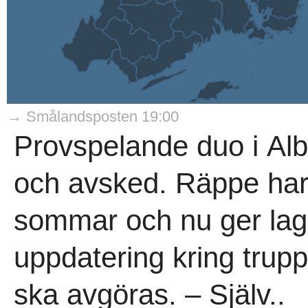
→ Smålandsposten 19:00
Provspelande duo i Alb
och avsked. Räppe har 
sommar och nu ger lag
uppdatering kring truppl
ska avgöras. – Själv..