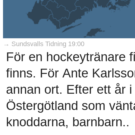
→ Sundsvalls Tidning 19:00
För en hockeytränare f
finns. För Ante Karlsso
annan ort. Efter ett år 
Östergötland som vänta
knoddarna, barnbarn..