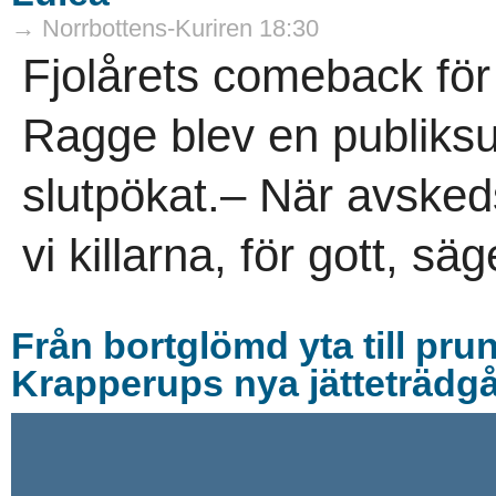
→ Norrbottens-Kuriren 18:30
Fjolårets comeback fö
Ragge blev en publiksu
slutpökat.– När avsked
vi killarna, för gott, s
Från bortglömd yta till pru
Krapperups nya jätteträdg