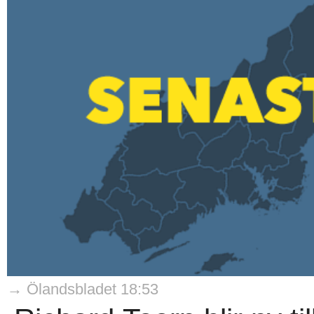
→ Ölandsbladet 18:53