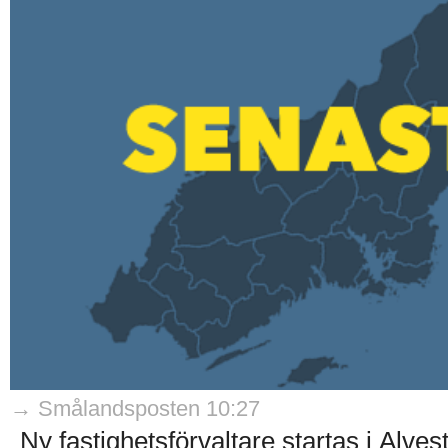
→ Smålandsposten 10:27
Ny fastighetsförvaltare startas i Alvest