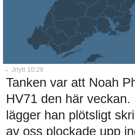
→ Jnytt 10:29
Tanken var att Noah Phil
HV71 den här veckan. Så
lägger han plötsligt sk
av oss plockade upp ind