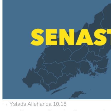
→ Ystads Allehanda 10:15