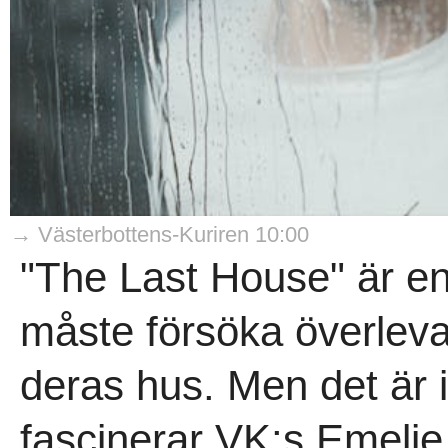
→ Västerbottens-Kuriren 10:00
"The Last House" är en
måste försöka överleva
deras hus. Men det är 
fascinerar VK:s Emelie 