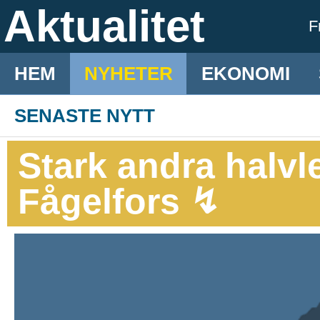
Aktualitet
F
HEM
NYHETER
EKONOMI
SENASTE NYTT
Stark andra halvle
Fågelfors ↯