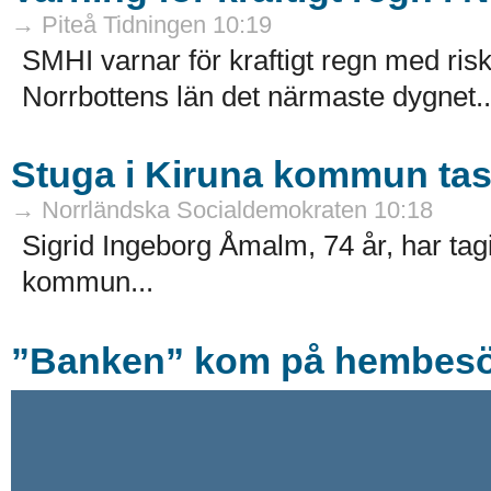
→ Piteå Tidningen 10:19
SMHI varnar för kraftigt regn med risk
Norrbottens län det närmaste dygnet..
Stuga i Kiruna kommun tas
→ Norrländska Socialdemokraten 10:18
Sigrid Ingeborg Åmalm, 74 år, har tagi
kommun...
”Banken” kom på hembesö