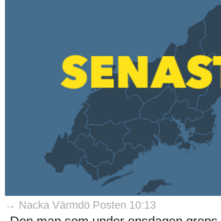
→ Nacka Värmdö Posten 10:13