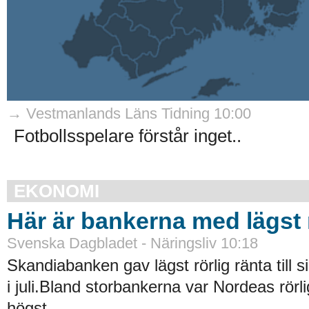
→ Vestmanlands Läns Tidning 10:00
Fotbollsspelare förstår inget..
EKONOMI
Här är bankerna med lägst r
Svenska Dagbladet - Näringsliv 10:18
Skandiabanken gav lägst rörlig ränta till 
i juli.Bland storbankerna var Nordeas rörli
högst...