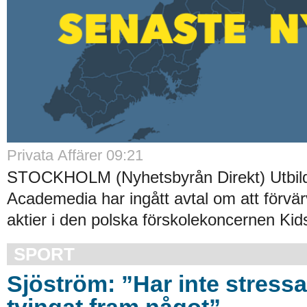
Privata Affärer 09:21
STOCKHOLM (Nyhetsbyrån Direkt) Utbild
Academedia har ingått avtal om att förvä
aktier i den polska förskolekoncernen Kid
SPORT
Sjöström: ”Har inte stressat
tvingat fram något”