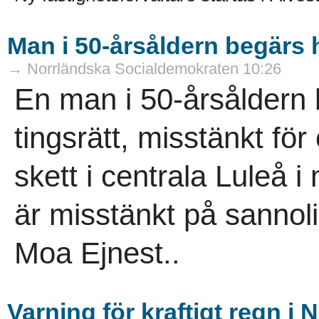
Man i 50-årsåldern begärs h
→ Norrländska Socialdemokraten 10:26
En man i 50-årsåldern 
tingsrätt, misstänkt fö
skett i centrala Luleå
är misstänkt på sannoli
Moa Ejnest..
Varning för kraftigt regn i 