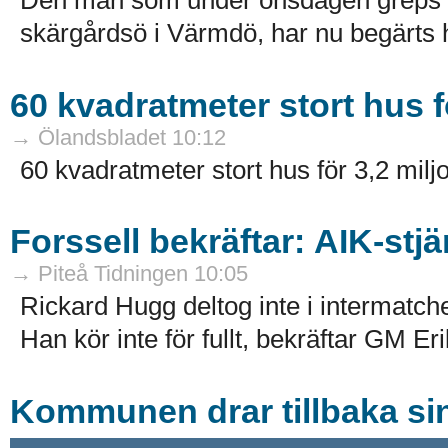
Den man som under onsdagen greps av
skärgårdsö i Värmdö, har nu begärts h
60 kvadratmeter stort hus f
→ Ölandsbladet 10:12
60 kvadratmeter stort hus för 3,2 miljo
Forssell bekräftar: AIK-stj
→ Piteå Tidningen 10:05
Rickard Hugg deltog inte i intermatche
Han kör inte för fullt, bekräftar GM Eri
Kommunen drar tillbaka si