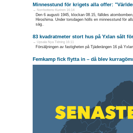
Minnesstund för krigets alla offer: "Världe
→ Norrbottens-Kuriren 16:14
Den 6 augusti 1945, klockan 08.15, fälldes atombomben,
Hiroshima. Under torsdagen hölls en minnesstund för alla o
säg..
83 kvadratmeter stort hus på Yxlan sålt fö
→ Upsala Nya Tidning 16:11
Försäljningen av fastigheten på Tjäderängen 16 på Yxlan 
Femkamp fick flytta in – då blev kurragöm