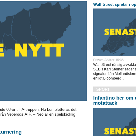
Wall Street spretar i 
Privata Affärer 15:38
Wall Street rör sig avvakta
SEB:s Karl Steiner säger a
signaler från Mellanöster
enligt Bloomberg...
SPORT
Infantino ber om u
motattack
e 08-or till A-truppen. Nu kompletteras det
ån Veberöds AIF. – Neo är en spelskicklig
sturnering