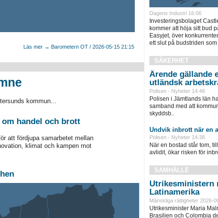
Dagens Industri 16:06
Investeringsbolaget Castl
kommer att höja sitt bud på
Easyjet, över konkurrenten
ett slut på budstriden som
Läs mer → Barometern OT / 2026-05-15 21:15
SÄKERHET
Ärende gällande e
ämne
utländsk arbetskr
Polisen - Nyheter 14:48
Polisen i Jämtlands län h
stersunds kommun...
samband med att kommunen
skyddsb..
 om handel och brott
Undvik inbrott när en a
för att fördjupa samarbetet mellan
Polisen - Nyheter 14:38
När en bostad står tom, ti
nnovation, klimat och kampen mot
avlidit, ökar risken för inbro
SAMHÄLLE
chen
Utrikesministern r
Latinamerika
Mänskliga rättigheter 2026-0
Utrikesminister Maria Ma
Brasilien och Colombia d