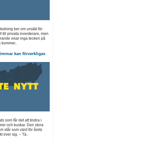
 ledning ber om ursäkt för
M till privata investerare, men
förande visar inga tecken på
n kommer..
ömmar kan förverkligas
ts som får det att tindra i
örer och kuskar. Den stora
 står som värd för årets
t över sig. – Tä..