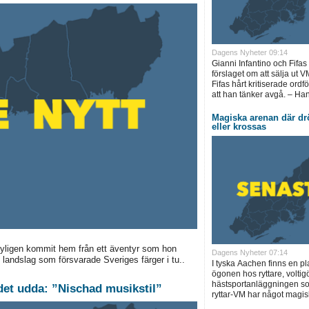
Dagens Nyheter 09:14
Gianni Infantino och Fifas
förslaget om att sälja ut V
Fifas hårt kritiserade ord
att han tänker avgå. – Ha
Magiska arenan där dr
eller krossas
nyligen kommit hem från ett äventyr som hon
Dagens Nyheter 07:14
 landslag som försvarade Sveriges färger i tu..
I tyska Aachen finns en pla
ögonen hos ryttare, voltig
hästsportanläggningen som
det udda: ”Nischad musikstil”
ryttar-VM har något magisk