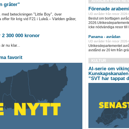
AVRÅDER FRÅN RE
n gråter"
Förenade arabemi
UD avråder från resor 2026-
 med beteckningen "Little Boy", över
Beslut om borttagen avråd
ffer för krig vid F21 i Luleå.– Världen gråter,
2026.Utrikesdepartementet
icke nödvändiga resor till
r 2 300 000 kronor
Panama - avrådan
UD avråder från resor 2026-
är nu klar...
Utrikesdepartementet avråd
avstånd av 20 km från grän
ma favorit
KULTUR
AI-serie om vikin
Kunskapskanalen 
”SVT har tappat d