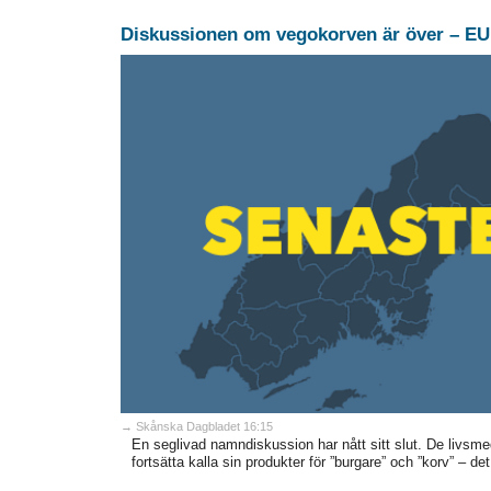
Diskussionen om vegokorven är över – EU 
→ Skånska Dagbladet 16:15
En seglivad namndiskussion har nått sitt slut. De livsmed
fortsätta kalla sin produkter för ”burgare” och ”korv” – 