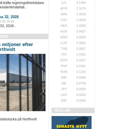
t träffa regeringsföreträdare
ILS
3.1494
sidentinstallati..
MYR
2.3175
DKK
1.4635
a 32, 2026
CNY
1.4042
8-05 16:05
32, 2026..
HKD
1.2082
NOK
0.9927
NOMI
MXN
0.5504
CUP
0.3681
miljoner efter
rthvolt
THB
0.2867
TRY
0.1991
DOP
0.1627
PHP
0.1561
RUB
0.1164
INR
0.0996
ISK
0.0769
JPY
0.0600
LKR
0.0282
IDR
0.0005
REKLAM
atsolycka på Northvolt