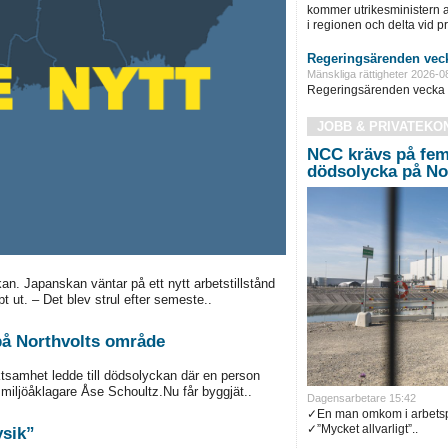
kommer utrikesministern at
i regionen och delta vid pre
Regeringsärenden veck
Mänskliga rättigheter 2026-0
Regeringsärenden vecka 
JOBB & PRIVATEKO
NCC krävs på fem 
dödsolycka på No
n. Japanskan väntar på ett nytt arbetstillstånd
pt ut. – Det blev strul efter semeste..
på Northvolts område
ktsamhet ledde till dödsolyckan där en person
 miljöåklagare Åse Schoultz.Nu får byggjät..
Dagensarbetare 15:42
✓En man omkom i arbetspl
✓”Mycket allvarligt”..
ysik”