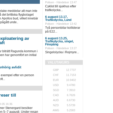
Polisen - Händelser 13:47
Cyklist till sjukhus efter
trafikolycka...
elake meddelar att man inte
 det brittiska flygbolaget
6 augusti 13.17,
 Apollos bud, vilket innebär
Trafikolycka, Lund
 pågått unde..
Polisen - Händelser 13:42
Två personbilar kolliderar
på E22...
xploatering av
6 augusti 13.25,
Trafikolycka, singel,
aft
Finspång
Polisen - Händelser 13:27
ar biträtt Ragunda kommun i
Singelolycka i Rejmyre...
 har genomfört en initial
VALUTAKURS
nhörig avlidit
GBP
12.7737
ll exempel efter en person
CHF
11.7153
tt...
EUR
10.9402
USD
9.4780
SGD
7.3910
eser till
CAD
6.7626
AUD
6.6730
8-05 16:36
NZD
5.5739
lmer Stenergard besöker
AWG
5.2583
en 5–7 augusti. Under resan