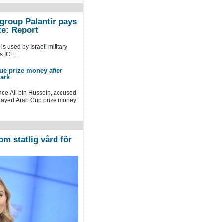
group Palantir pays
te: Report
s used by Israeli military
 ICE...
ue prize money after
mark
ince Ali bin Hussein, accused
delayed Arab Cup prize money
om statlig vård för