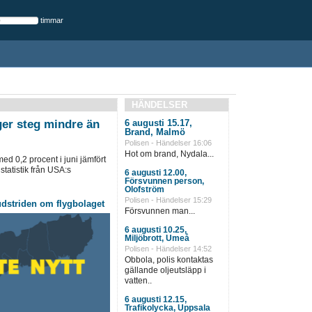
timmar
HÄNDELSER
ger steg mindre än
6 augusti 15.17,
Brand, Malmö
Polisen - Händelser 16:06
Hot om brand, Nydala...
ed 0,2 procent i juni jämfört
tatistik från USA:s
6 augusti 12.00,
Försvunnen person,
Olofström
Polisen - Händelser 15:29
udstriden om flygbolaget
Försvunnen man...
6 augusti 10.25,
Miljöbrott, Umeå
Polisen - Händelser 14:52
Obbola, polis kontaktas
gällande oljeutsläpp i
vatten..
6 augusti 12.15,
Trafikolycka, Uppsala