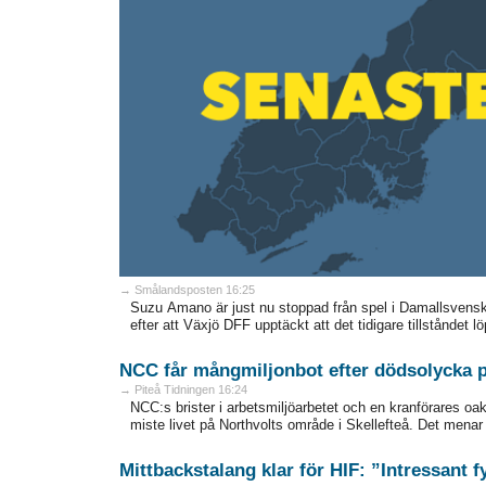
→ Smålandsposten 16:25
Suzu Amano är just nu stoppad från spel i Damallsvenska
efter att Växjö DFF upptäckt att det tidigare tillståndet lö
NCC får mångmiljonbot efter dödsolycka 
→ Piteå Tidningen 16:24
NCC:s brister i arbetsmiljöarbetet och en kranförares oa
miste livet på Northvolts område i Skellefteå. Det menar
Mittbackstalang klar för HIF: ”Intressant f