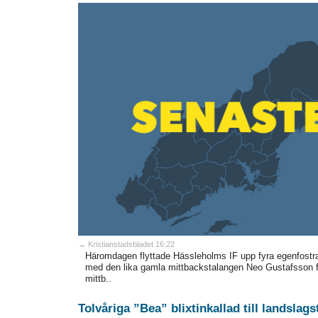
→ Kristianstadsbladet 16:22
Häromdagen flyttade Hässleholms IF upp fyra egenfostrad
med den lika gamla mittbackstalangen Neo Gustafsson fr
mittb..
Tolvåriga ”Bea” blixtinkallad till landslag