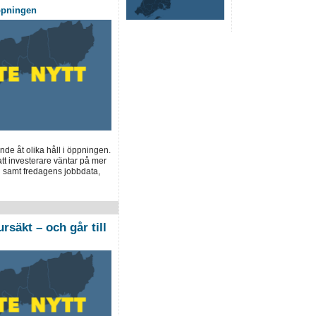
öppningen
nde åt olika håll i öppningen.
tt investerare väntar på mer
n samt fredagens jobbdata,
rsäkt – och går till