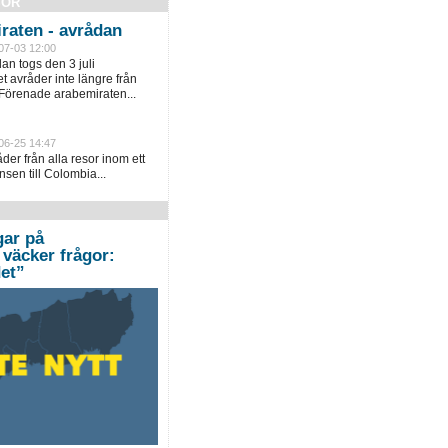
SOR
raten - avrådan
07-03 12:00
an togs den 3 juli
 avråder inte längre från
 Förenade arabemiraten...
06-25 14:47
er från alla resor inom ett
sen till Colombia...
gar på
väcker frågor:
et”