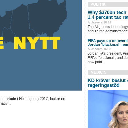
POLITIK
Why $370bn tech 
1.4 percent tax ra
Al Jazeera 16:11
The AI group's technology i
and Trump administration's
FIFA pays up on overd
Jordan ‘blackmail’ re
Al Jazeera 16:08
Jordan FA's president, ​Pr
FIFA of 'blackmail', and 
now paid...
MEDICIN
KD kräver beslut 
regeringsstöd
 startade i Helsingborg 2017, lockar en
nativ...