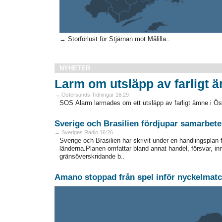
→ Storförlust för Stjärnan mot Målilla..
NYHETER
Larm om utsläpp av farligt 
→ Östersunds Tidningar 16:29
SOS Alarm larmades om ett utsläpp av farligt ämne i Ö
Sverige och Brasilien fördjupar samarbete
→ Sveriges Radio 16:26
Sverige och Brasilien har skrivit under en handlingsplan 
länderna.Planen omfattar bland annat handel, försvar, i
gränsöverskridande b..
Amano stoppad från spel inför nyckelmat