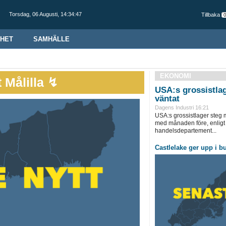
Torsdag,
06 Augusti
,
14:34:48
Tillbaka
HET
SAMHÄLLE
EKONOMI
 Målilla ↯
USA:s grossistla
väntat
Dagens Industri 16:21
USA:s grossistlager steg m
med månaden före, enligt s
handelsdepartement...
Castlelake ger upp i b