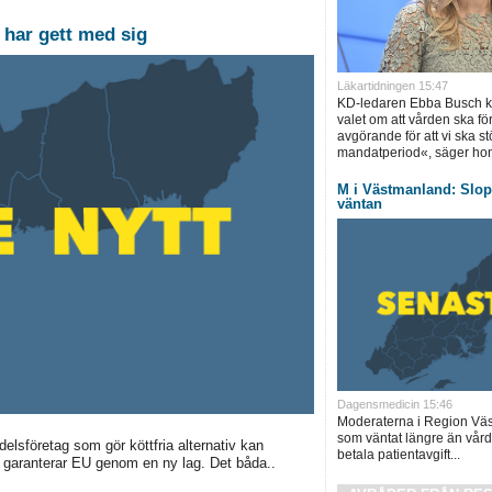
har gett med sig
Läkartidningen 15:47
KD-ledaren Ebba Busch krä
valet om att vården ska för
avgörande för att vi ska s
mandatperiod«, säger hon
M i Västmanland: Slopa
väntan
Dagensmedicin 15:46
Moderaterna i Region Väst
som väntat längre än vård
elsföretag som gör köttfria alternativ kan
betala patientavgift...
det garanterar EU genom en ny lag. Det båda..