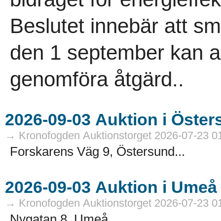
Beslutet innebär att 
den 1 september kan an
genomföra åtgärd..
→ Kronofogden Auktionstorget 2026-07-23 0
Forskarens Väg 9, Östersund...
→ Kronofogden Auktionstorget 2026-07-23 0
Nygatan 8, Umeå...