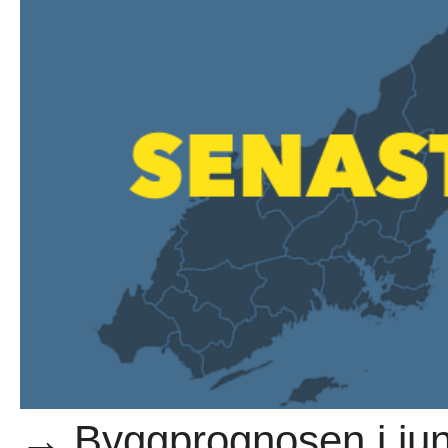
→ Byggprognosen i juni