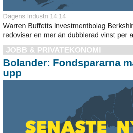
Dagens Industri 14:14
Warren Buffetts investmentbolag Berksh
redovisar en mer än dubblerad vinst per akt
JOBB & PRIVATEKONOMI
Bolander: Fondspararna m
upp