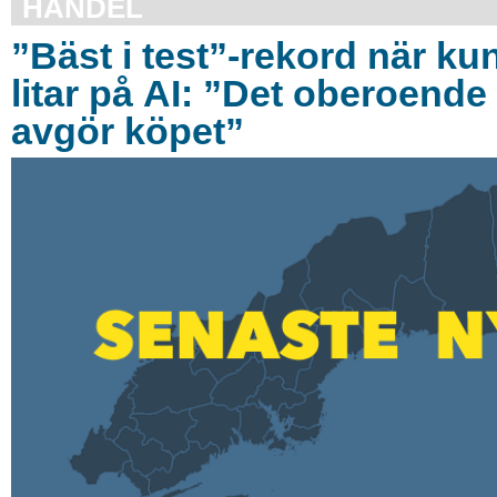
HANDEL
”Bäst i test”-rekord när ku
litar på AI: ”Det oberoende 
avgör köpet”