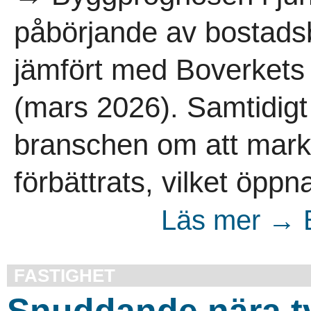
påbörjande av bostad
jämfört med Boverkets
(mars 2026). Samtidigt 
branschen om att mark
förbättrats, vilket öppn
Läs mer → B
FASTIGHET
Snuddande nära t