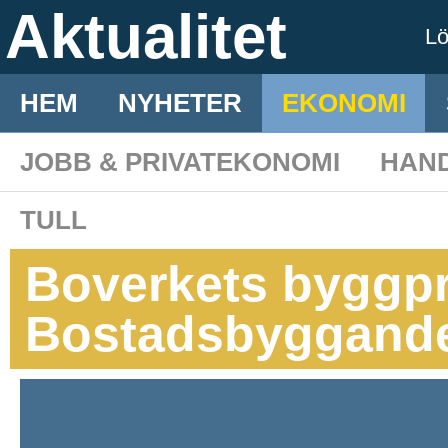
Aktualitet
L
HEM
NYHETER
EKONOMI
JOBB & PRIVATEKONOMI
HAN
TULL
Boverkets byggpr
Bostadsbyggandet 