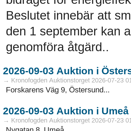
Beslutet innebär att 
den 1 september kan an
genomföra åtgärd..
→ Kronofogden Auktionstorget 2026-07-23 0
Forskarens Väg 9, Östersund...
→ Kronofogden Auktionstorget 2026-07-23 0
Nygatan 8, Umeå...