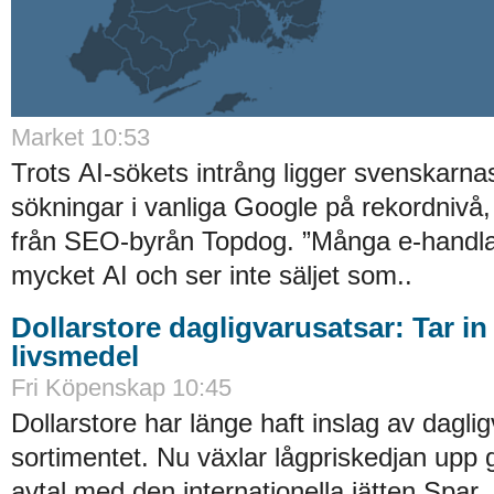
Market 10:53
Trots AI-sökets intrång ligger svenskarnas 
sökningar i vanliga Google på rekordnivå,
från SEO-byrån Topdog. ”Många e-handlar
mycket AI och ser inte säljet som..
Dollarstore dagligvarusatsar: Tar in
livsmedel
Fri Köpenskap 10:45
Dollarstore har länge haft inslag av daglig
sortimentet. Nu växlar lågpriskedjan upp 
avtal med den internationella jätten Spar..