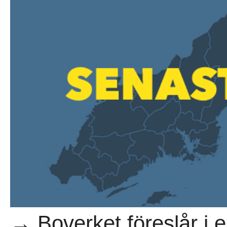
→ Boverket föreslår i e