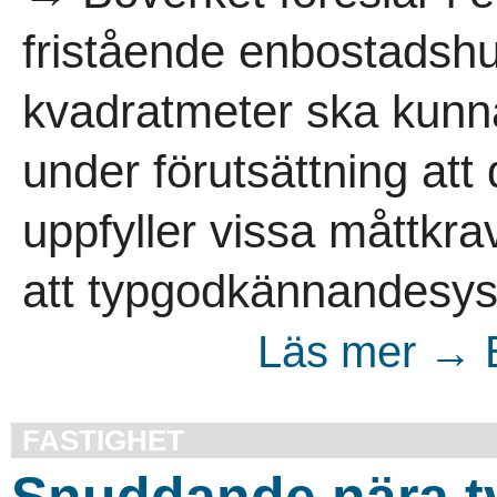
fristående enbostadshus
kvadratmeter ska kunn
under förutsättning att
uppfyller vissa måttkra
att typgodkännandesyst
Läs mer → B
FASTIGHET
Snuddande nära t