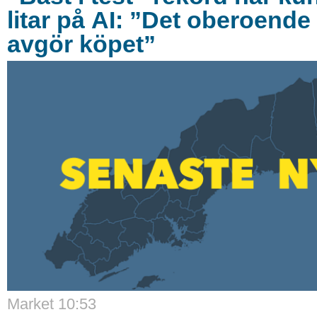
litar på AI: ”Det oberoende 
avgör köpet”
Market 10:53