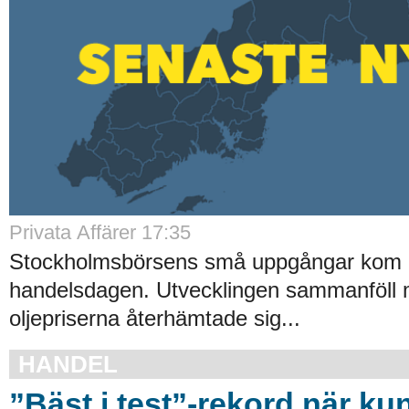
Privata Affärer 17:35
Stockholmsbörsens små uppgångar kom av
handelsdagen. Utvecklingen sammanföll 
oljepriserna återhämtade sig...
HANDEL
”Bäst i test”-rekord när ku