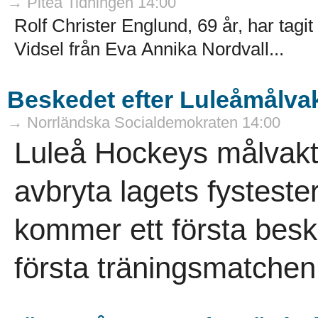
→ Piteå Tidningen 14:00
Rolf Christer Englund, 69 år, har tagi
Vidsel från Eva Annika Nordvall...
Beskedet efter Luleåmålvak
→ Norrländska Socialdemokraten 14:00
Luleå Hockeys målvakt
avbryta lagets fysteste
kommer ett första bes
första träningsmatchen