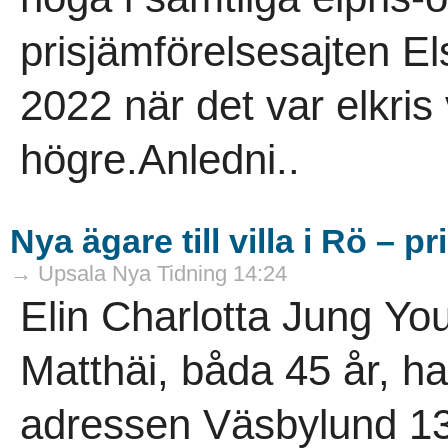
prisjämförelsesajten E
2022 när det var elkris
högre.Anledni..
Nya ägare till villa i Rö – 
→ Upsala Nya Tidning 14:24
Elin Charlotta Jung Yo
Matthäi, båda 45 år, ha
adressen Väsbylund 13