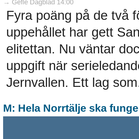
→ Gefle Dagblad 14:00
Fyra poäng på de två f
uppehållet har gett San
elitettan. Nu väntar doc
uppgift när serieledand
Jernvallen. Ett lag som
M: Hela Norrtälje ska funge