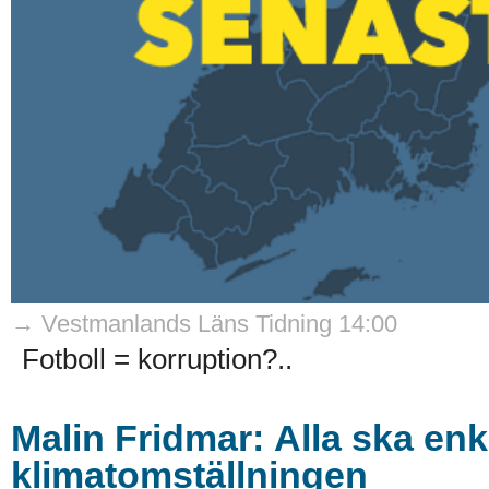
→ Vestmanlands Läns Tidning 14:00
Fotboll = korruption?..
Malin Fridmar: Alla ska enk
klimatomställningen