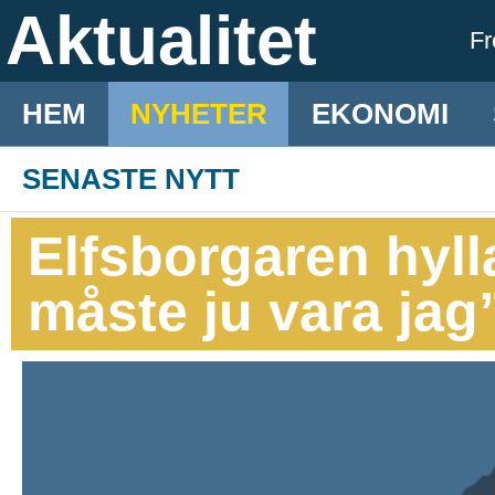
Aktualitet
F
HEM
NYHETER
EKONOMI
SENASTE NYTT
Elfsborgaren hyll
måste ju vara jag