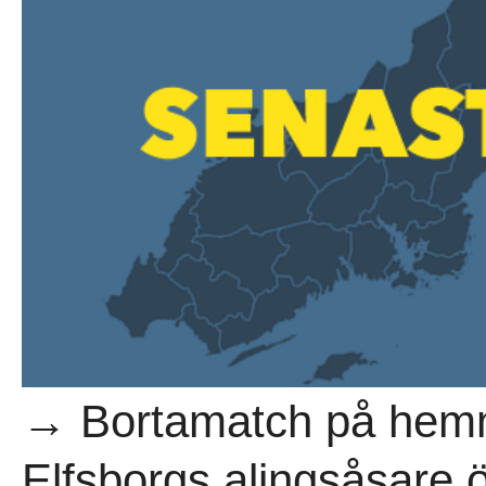
→ Bortamatch på hemm
Elfsborgs alingsåsare 