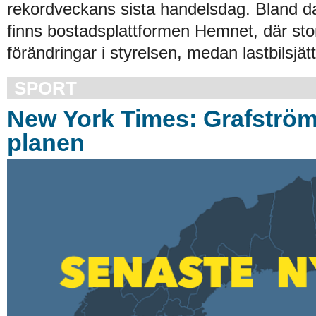
rekordveckans sista handelsdag. Bland d
finns bostadsplattformen Hemnet, där stor
förändringar i styrelsen, medan lastbilsjät
SPORT
New York Times: Grafströ
planen