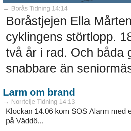
→ Borås Tidning 14:14
Boråstjejen Ella Mårten
cyklingens störtlopp. 
två år i rad. Och båda 
snabbare än seniormäs
Larm om brand
→ Norrtelje Tidning 14:13
Klockan 14.06 kom SOS Alarm med et
på Väddö...