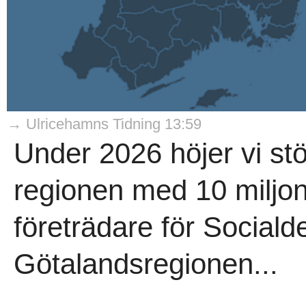
→ Ulricehamns Tidning 13:59
Under 2026 höjer vi stöd
regionen med 10 miljone
företrädare för Social
Götalandsregionen...