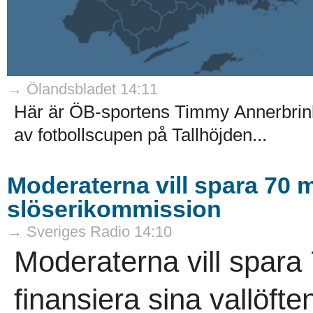
→ Ölandsbladet 14:11
Här är ÖB-sportens Timmy Annerbrinks
av fotbollscupen på Tallhöjden...
Moderaterna vill spara 70 mil
slöserikommission
→ Sveriges Radio 14:10
Moderaterna vill spara 
finansiera sina vallöft