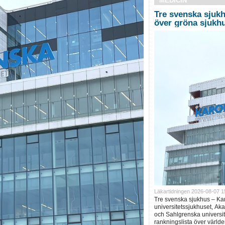
MEDICIN
Tre svenska sjukh
över gröna sjukh
Läkartidningen 2026-08-07 1
Tre svenska sjukhus – Ka
universitetssjukhuset, Ak
och Sahlgrenska universite
rankningslista över världe