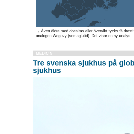
→ Även äldre med obesitas eller övervikt tycks få dras
analogen Wegovy (semaglutid). Det visar en ny analys. .
MEDICIN
Tre svenska sjukhus på globa
sjukhus