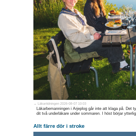
→ Läkartidningen 2026-08-07 10:03
Läkarbemanningen i Arjeplog går inte att klaga på. Det
dit två underläkare under sommaren. I höst börjar ytterlig
Allt färre dör i stroke