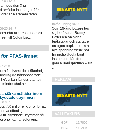
07-03 12:00
an togs den 3 juli
 avråder inte längre från
 Förenade arabemiraten...
Borås Tidning 06:06
Som 19-årig boxare tog
06-25 14:47
sig boråsaren Ronny
er från alla resor inom ett
Pettersén an stans
sen till Colombia...
bråkstakar och startade
en egen popklubb. I sin
nya spänningsserie har
Emmelie Uggla tagit
n för PFAS-ämnet
inspiration från den
gamla Boråsprofilen – sin
2 12:58
..
en för livsmedelssäkerhet,
värdering de hälsobaserade
REKLAM
TFA vi kan få i oss utan att
n mindre sänknin..
 att stärka måltider inom
 skyddade utrymmen
6 09:57
talt 50 miljoner kronor för att
driva offentlig
VALUTAKURS
 till skyddade utrymmen för
regioner kan ansöka om..
GBP
12.7905
CHF
11.7334