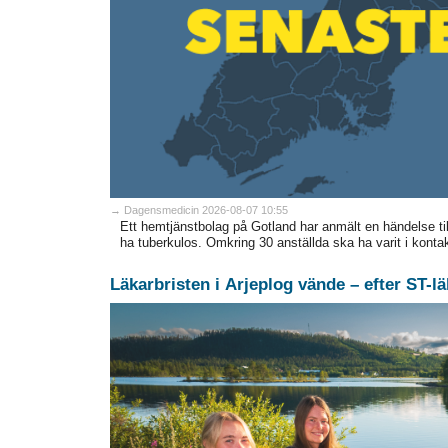
→ Dagensmedicin 2026-08-07 10:55
Ett hemtjänstbolag på Gotland har anmält en händelse till
ha tuberkulos. Omkring 30 anställda ska ha varit i kont
Läkarbristen i Arjeplog vände – efter ST-l