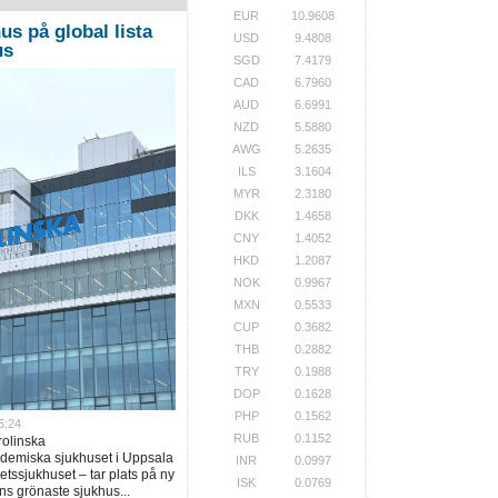
EUR
10.9608
us på global lista
USD
9.4808
us
SGD
7.4179
CAD
6.7960
AUD
6.6991
NZD
5.5880
AWG
5.2635
ILS
3.1604
MYR
2.3180
DKK
1.4658
CNY
1.4052
HKD
1.2087
NOK
0.9967
MXN
0.5533
CUP
0.3682
THB
0.2882
TRY
0.1988
DOP
0.1628
PHP
0.1562
5:24
RUB
0.1152
rolinska
ademiska sjukhuset i Uppsala
INR
0.0997
tssjukhuset – tar plats på ny
ISK
0.0769
ns grönaste sjukhus...