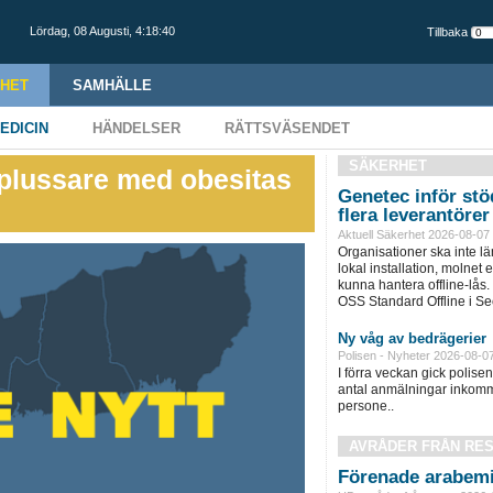
Lördag,
08 Augusti
,
4:18:41
Tillbaka
HET
SAMHÄLLE
EDICIN
HÄNDELSER
RÄTTSVÄSENDET
SÄKERHET
5-plussare med obesitas
Genetec inför stöd
flera leverantörer
Aktuell Säkerhet 2026-08-07
Organisationer ska inte l
lokal installation, molnet e
kunna hantera offline-lås.
OSS Standard Offline i Sec
Ny våg av bedrägerier
Polisen - Nyheter 2026-08-0
I förra veckan gick polisen 
antal anmälningar inkomm
persone..
AVRÅDER FRÅN RE
Förenade arabemi