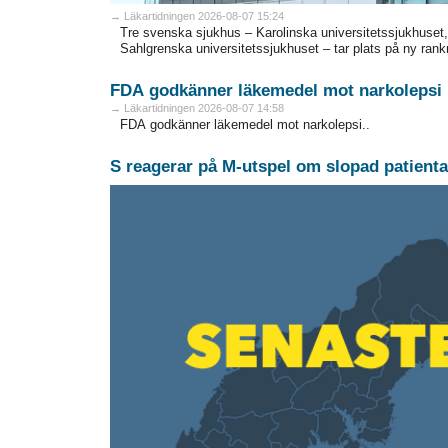
→ Läkartidningen 2026-08-07 15:24
Tre svenska sjukhus – Karolinska universitetssjukhuset
Sahlgrenska universitetssjukhuset – tar plats på ny rank
FDA godkänner läkemedel mot narkolepsi
→ Läkartidningen 2026-08-07 14:58
FDA godkänner läkemedel mot narkolepsi..
S reagerar på M-utspel om slopad patienta