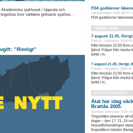
FDA godkänner läkeme
, Akademiska sjukhuset i Uppsala och
Läkartidningen 2026-08-07 1
ningslista över världens grönaste sjukhus...
FDA godkänner läkemedel 
HÄNDELSER
7 augusti 21.45, Övrigt
Polisen - Händelser 2026-08
Efter klockan 22:00 finns 
vgift: ”Rimligt”
tjänst. Frågor från media
befäl i m..
7 augusti 21.45, Övrigt, 
Polisen - Händelser 2026-08
Efter klockan 22:00 finns 
tjänst. Frågor från media
befäl i m..
RÄTTSVÄSENDET
Åtal har idag väc
Brattås 2005.
Sveriges Domstolar 2026-08
Tingsrätten planerar att h
dagar – den 17, 21, 24 oc
Huvudförhandlingen startar
tingsrättens lokaler, Back