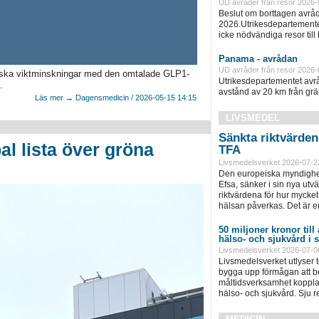
UD avråder från resor 2026-
Beslut om borttagen avråd
2026.Utrikesdepartementet
icke nödvändiga resor till
Panama - avrådan
UD avråder från resor 2026-
tiska viktminskningar med den omtalade GLP1-
Utrikesdepartementet avråd
.
avstånd av 20 km från grän
Läs mer → Dagensmedicin / 2026-05-15 14:15
LIVSMEDEL
Sänkta riktvärde
l lista över gröna
TFA
Livsmedelsverket 2026-07-2
Den europeiska myndighet
Efsa, sänker i sin nya ut
riktvärdena för hur mycket 
hälsan påverkas. Det är e
50 miljoner kronor till
hälso- och sjukvård i
Livsmedelsverket 2026-07-0
Livsmedelsverket utlyser to
bygga upp förmågan att be
måltidsverksamhet kopplad
hälso- och sjukvård. Sju 