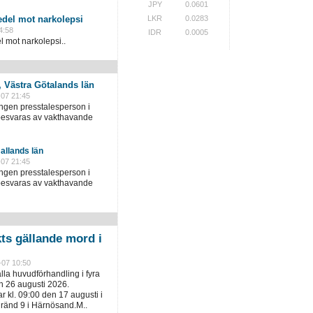
JPY
0.0601
LKR
0.0283
del mot narkolepsi
4:58
IDR
0.0005
mot narkolepsi..
, Västra Götalands län
-07 21:45
ingen presstalesperson i
 besvaras av vakthavande
Hallands län
-07 21:45
ingen presstalesperson i
 besvaras av vakthavande
kts gällande mord i
-07 10:50
ålla huvudförhandling i fyra
h 26 augusti 2026.
 kl. 09:00 den 17 augusti i
gränd 9 i Härnösand.M..