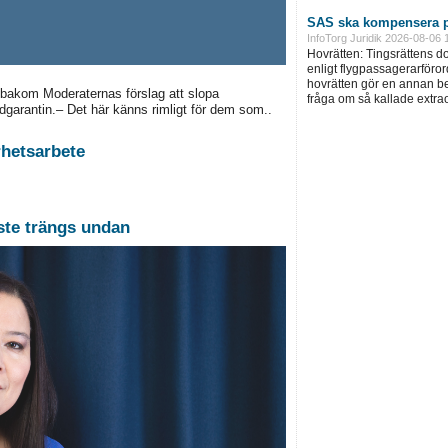
SAS ska kompensera p
InfoTorg Juridik 2026-08-06 
Hovrätten: Tingsrättens 
enligt flygpassagerarföror
hovrätten gör en annan be
 bakom Moderaternas förslag att slopa
fråga om så kallade extra
vårdgarantin.– Det här känns rimligt för dem som..
rhetsarbete
ste trängs undan