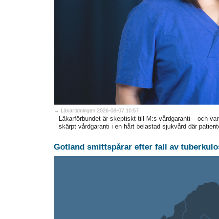
→ Läkartidningen 2026-08-07 10:57
Läkarförbundet är skeptiskt till M:s vårdgaranti – och var
skärpt vårdgaranti i en hårt belastad sjukvård där patiente
Gotland smittspårar efter fall av tuberkulo