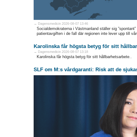
→ Dagensmedicin 2026-08-07 13:46
Socialdemokraterna i Västmanland ställer sig ”spontant”
patientavgiften i de fall där regionen inte lever upp till 
Karolinska får högsta betyg för sitt hållba
→ Dagensmedicin 2026-08-07 13:18
Karolinska får högsta betyg för sitt hållbarhetsarbete..
SLF om M:s vårdgaranti: Risk att de sjuka