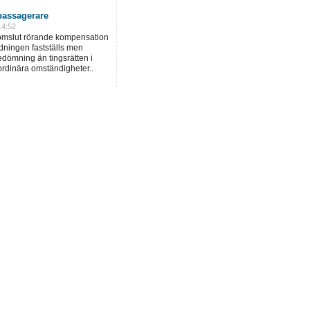
assagerare
14:52
domslut rörande kompensation
dningen fastställs men
dömning än tingsrätten i
ordinära omständigheter..