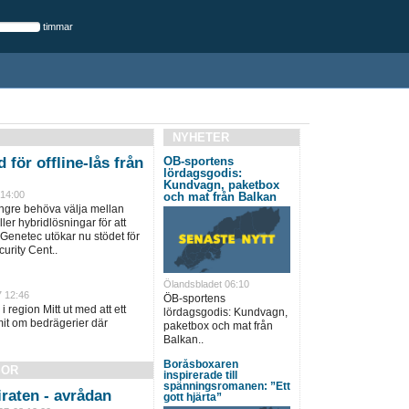
timmar
NYHETER
 för offline-lås från
ÖB-sportens
lördagsgodis:
Kundvagn, paketbox
 14:00
och mat från Balkan
ängre behöva välja mellan
ller hybridlösningar för att
 Genetec utökar nu stödet för
urity Cent..
Ölandsbladet 06:10
7 12:46
ÖB-sportens
i region Mitt ut med att ett
lördagsgodis: Kundvagn,
it om bedrägerier där
paketbox och mat från
Balkan..
Boråsboxaren
SOR
inspirerade till
spänningsromanen: ”Ett
raten - avrådan
gott hjärta”