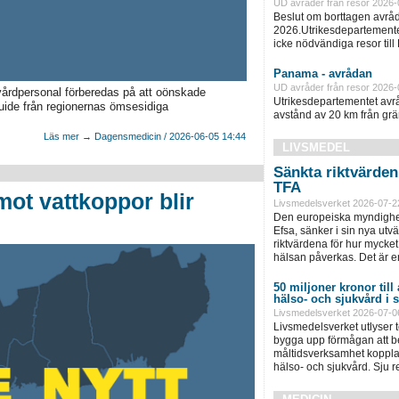
UD avråder från resor 2026-
Beslut om borttagen avråd
2026.Utrikesdepartementet
icke nödvändiga resor till
Panama - avrådan
UD avråder från resor 2026-
vårdpersonal förberedas på att oönskade
Utrikesdepartementet avråd
guide från regionernas ömsesidiga
avstånd av 20 km från grän
Läs mer → Dagensmedicin / 2026-06-05 14:44
LIVSMEDEL
Sänkta riktvärde
TFA
mot vattkoppor blir
Livsmedelsverket 2026-07-2
Den europeiska myndighet
Efsa, sänker i sin nya ut
riktvärdena för hur mycket 
hälsan påverkas. Det är e
50 miljoner kronor till
hälso- och sjukvård i
Livsmedelsverket 2026-07-0
Livsmedelsverket utlyser to
bygga upp förmågan att be
måltidsverksamhet kopplad
hälso- och sjukvård. Sju 