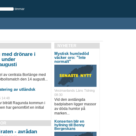
timmar
NYHETER
 med drönare i
Mystisk humledöd
väcker oro: ”Inte
e under
normalt”
augusti
l av centrala Borlänge med
bollsmatch den 14 augusti...
tering av utländsk
Vestmanlands Läns Tidning
08:30
6 14:48
Vid den avstängda
ar biträtt Ragunda kommun i
badplatsen ligger massor
 har genomfört en initial
av döda humlor på
marken...
Konserten blir en
SOR
hyllning till Benny
Bergeskans
raten - avrådan