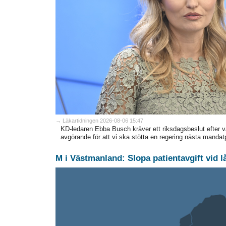
→ Läkartidningen 2026-08-06 15:47
KD-ledaren Ebba Busch kräver ett riksdagsbeslut efter va
avgörande för att vi ska stötta en regering nästa mandat
M i Västmanland: Slopa patientavgift vid l