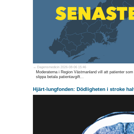
→ Dagensmedicin 2026-08-06 15:46
Moderaterna i Region Västmanland vill att patienter som
slippa betala patientavgift...
Hjärt-lungfonden: Dödligheten i stroke hal