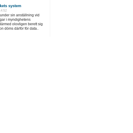
rkets system
14:52
under sin anställning vid
ngar i myndighetens
ärmed olovligen berett sig
hon döms därför för data..