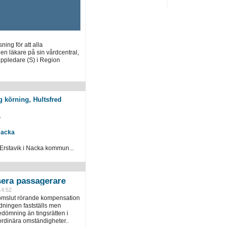
ing för att alla
en läkare på sin vårdcentral,
uppledare (S) i Region
g körning, Hultsfred
.
Nacka
 Erstavik i Nacka kommun...
era passagerare
14:52
domslut rörande kompensation
dningen fastställs men
dömning än tingsrätten i
ordinära omständigheter..