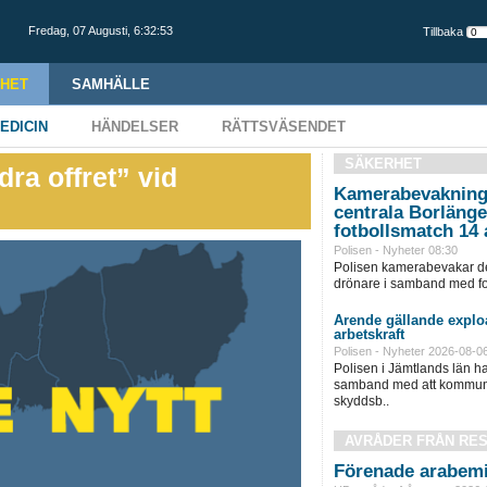
Fredag,
07 Augusti
,
6:32:53
Tillbaka
HET
SAMHÄLLE
EDICIN
HÄNDELSER
RÄTTSVÄSENDET
SÄKERHET
dra offret” vid
Kamerabevakning
centrala Borläng
fotbollsmatch 14 
Polisen - Nyheter 08:30
Polisen kamerabevakar de
drönare i samband med fot
Ärende gällande exploa
arbetskraft
Polisen - Nyheter 2026-08-0
Polisen i Jämtlands län h
samband med att kommunen
skyddsb..
AVRÅDER FRÅN RE
Förenade arabemi