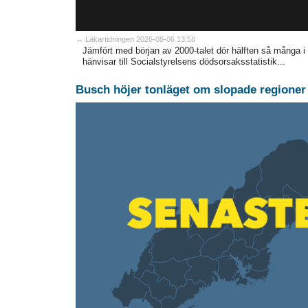
→ Läkartidningen 2026-08-06 13:58
Jämfört med början av 2000-talet dör hälften så många i
hänvisar till Socialstyrelsens dödsorsaksstatistik...
Busch höjer tonläget om slopade regioner