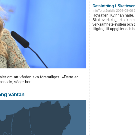
Dataintrång i Skatteve
InfoTorg Juridik 2026-08-06 
Hovrätten: Kvinnan hade, 
Skatteverket, gjort sök-ni
verksamhets-system och d
tillgång till uppgifter och 
let om att vården ska förstatligas. »Detta är
period«, säger hon...
ång väntan