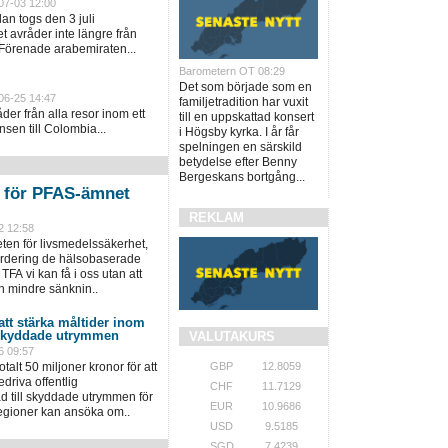
07-03 12:00
an togs den 3 juli
 avråder inte längre från
 Förenade arabemiraten...
Barometern OT 08:29
Det som började som en
06-25 14:47
familjetradition har vuxit
er från alla resor inom ett
till en uppskattad konsert
sen till Colombia...
i Högsby kyrka. I år får
spelningen en särskild
betydelse efter Benny
Bergeskans bortgång...
n för PFAS-ämnet
REKLAM
2 12:58
en för livsmedelssäkerhet,
värdering de hälsobaserade
TFA vi kan få i oss utan att
n mindre sänknin..
 att stärka måltider inom
 skyddade utrymmen
VALUTAKURS
6 09:57
GBP
12.8059
talt 50 miljoner kronor för att
driva offentlig
CHF
11.7129
 till skyddade utrymmen för
EUR
10.9686
regioner kan ansöka om..
USD
9.5185
SGD
7.4239