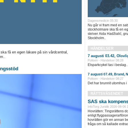
Dagensmedicin 05:30
Nu går vi fram med en satsn
stockholmare ska få en eg
skriver Aida Hadžialić, gr
Stockholm..
HÄNDELSER
 ska få en egen läkare på sin vårdcentral,
7 augusti 03.42, Olovli
lm..
Polisen - Händelser 08:28
Elsparkcykel tas i beslag..
ingsstöd
7 augusti 07.49, Brand, 
Polisen - Händelser 08:27
Det har brunnit utomhus i
RÄTTSVÄSENDET
SAS ska kompens
InfoTorg Juridik 2026-08-06 
Hovrätten: Tingsrättens 
enligt flygpassagerarföror
hovrätten gör en annan be
fråga om så kallade extra