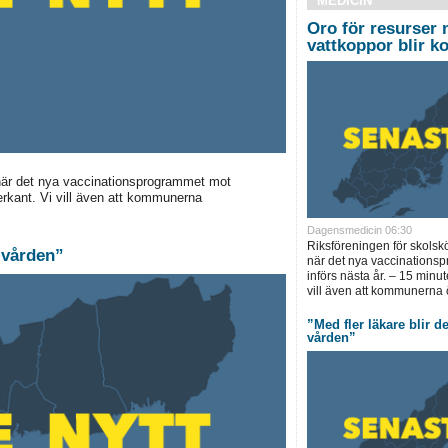
MEDICIN
Oro för resurser 
vattkoppor blir ko
t när det nya vaccinationsprogrammet mot
derkant. Vi vill även att kommunerna
Dagensmedicin 06:30
Riksföreningen för skolskö
i vården”
när det nya vaccinations
införs nästa år. – 15 minut
vill även att kommunerna 
”Med fler läkare blir det
vården”