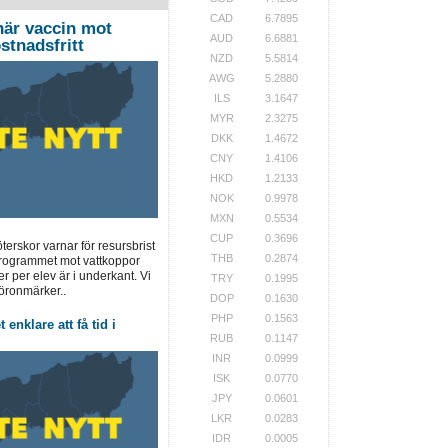
CAD
6.7895
när vaccin mot
AUD
6.6881
stnadsfritt
NZD
5.5814
AWG
5.2880
ILS
3.1647
MYR
2.3275
DKK
1.4672
CNY
1.4106
HKD
1.2133
NOK
0.9978
MXN
0.5534
CUP
0.3696
terskor varnar för resursbrist
THB
0.2874
programmet mot vattkoppor
er per elev är i underkant. Vi
TRY
0.1995
öronmärker..
DOP
0.1630
PHP
0.1563
 enklare att få tid i
RUB
0.1147
INR
0.0999
ISK
0.0770
JPY
0.0601
LKR
0.0283
IDR
0.0005