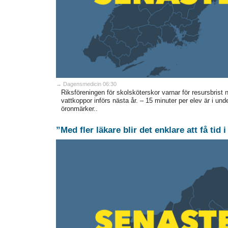
→ Dagensmedicin 06:30
Riksföreningen för skolsköterskor varnar för resursbris
vattkoppor införs nästa år. – 15 minuter per elev är i un
öronmärker..
”Med fler läkare blir det enklare att få tid 