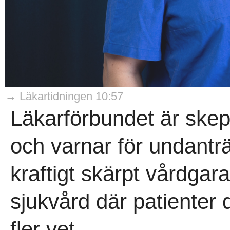
→ Läkartidningen 10:57
Läkarförbundet är skepti
och varnar för undantr
kraftigt skärpt vårdgara
sjukvård där patienter 
fler vet ..