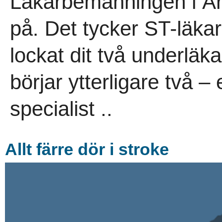
Läkarbemanningen i Arj
på. Det tycker ST-läk
lockat dit två underlä
börjar ytterligare två 
specialist ..
Allt färre dör i stroke