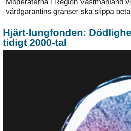
Moderaterna i Region Västmanland vill
vårdgarantins gränser ska slippa betala
Hjärt-lungfonden: Dödlighe
tidigt 2000-tal