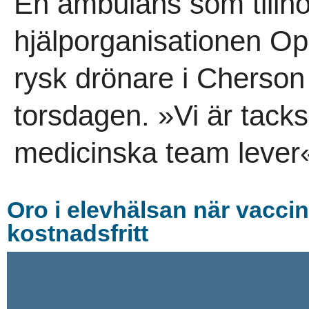
En ambulans som tillh
hjälporganisationen Op
rysk drönare i Cherson
torsdagen. »Vi är tack
medicinska team lever«
Oro i elevhälsan när vaccin
kostnadsfritt