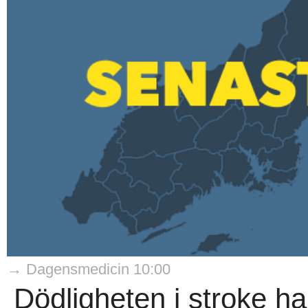
→ Dagensmedicin 10:00
Dödligheten i stroke ha