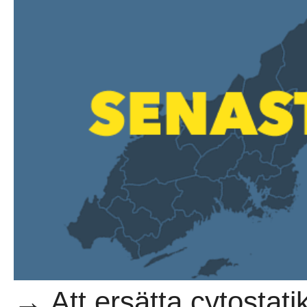
→ Att ersätta cytostat