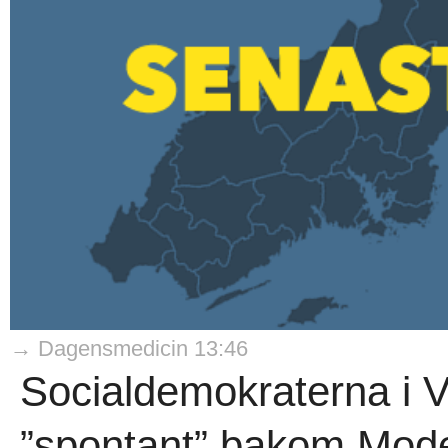
→ Dagensmedicin 13:46
Socialdemokraterna i V
”spontant” bakom Moder