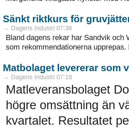
Sänkt riktkurs för gruvjätte
→ Dagens Industri 07:36
Bland dagens rekar har Sandvik och W5
som rekommendationerna upprepas. Hä
Matbolaget levererar som v
→ Dagens Industri 07:18
Matleveransbolaget Do
högre omsättning än v
kvartalet. Resultatet pe