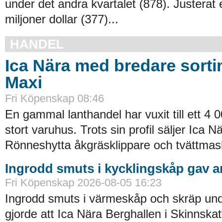
under det andra kvartalet (878). Justerat 
miljoner dollar (377)...
HANDEL
Ica Nära med bredare sort
Maxi
Fri Köpenskap 08:46
En gammal lanthandel har vuxit till ett 4
stort varuhus. Trots sin profil säljer Ica N
Rönneshytta åkgräsklippare och tvättmask
Ingrodd smuts i kycklingskåp gav 
Fri Köpenskap 2026-08-05 16:23
Ingrodd smuts i värmeskåp och skräp und
gjorde att Ica Nära Berghallen i Skinnskat