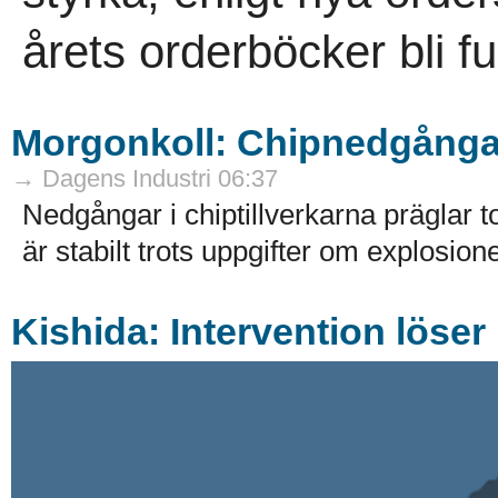
årets orderböcker bli ful
Morgonkoll: Chipnedgånga
→ Dagens Industri 06:37
Nedgångar i chiptillverkarna präglar
är stabilt trots uppgifter om explosio
Kishida: Intervention löse