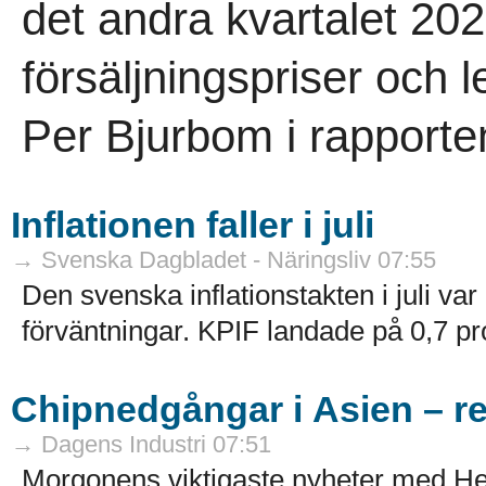
det andra kvartalet 20
försäljningspriser och 
Per Bjurbom i rapporten
Inflationen faller i juli
→ Svenska Dagbladet - Näringsliv 07:55
Den svenska inflationstakten i juli var
förväntningar. KPIF landade på 0,7 pro
Chipnedgångar i Asien – re
→ Dagens Industri 07:51
Morgonens viktigaste nyheter med H