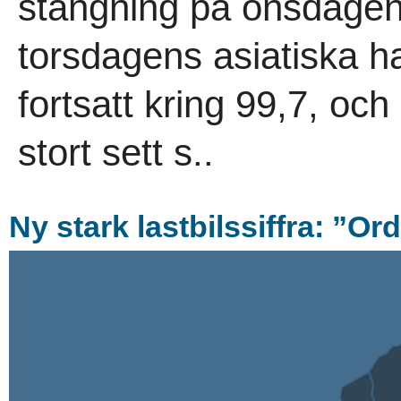
stängning på onsdagen 
torsdagens asiatiska h
fortsatt kring 99,7, och
stort sett s..
Ny stark lastbilssiffra: ”Or