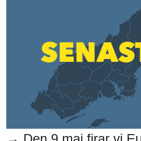
→ Den 9 maj firar vi E