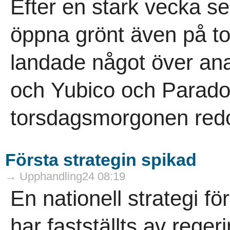
Efter en stark vecka s
öppna grönt även på to
landade något över ana
och Yubico och Parado
torsdagsmorgonen redo
Första strategin spikad
→ Upphandling24 08:19
En nationell strategi f
har fastställts av reger