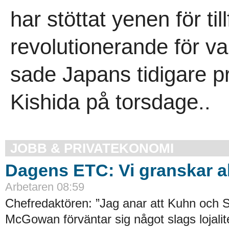
har stöttat yenen för til
revolutionerande för va
sade Japans tidigare p
Kishida på torsdage..
JOBB & PRIVATEKONOMI
Dagens ETC: Vi granskar all
Arbetaren 08:59
Chefredaktören: ”Jag anar att Kuhn och S
McGowan förväntar sig något slags lojalite