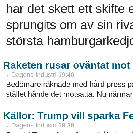
har det skett ett skifte
sprungits om av sin riv
största hamburgarkedjo
Raketen rusar oväntat mot
→ Dagens Industri 19:40
Bedömare räknade med hård press på 
stället hände det motsatta. Nu närmar s
Källor: Trump vill sparka F
→ Dagens Industri 19:39