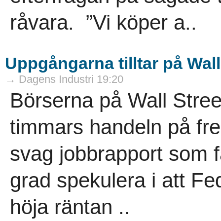
råvara. ”Vi köper a..
Uppgångarna tilltar på Wall 
→ Dagens Industri 19:20
Börserna på Wall Street
timmars handeln på fre
svag jobbrapport som få
grad spekulera i att F
höja räntan ..