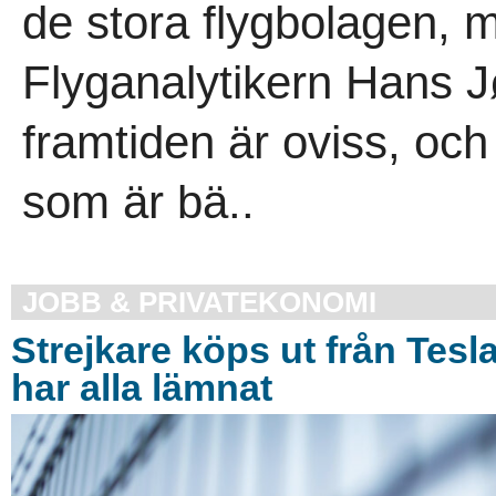
de stora flygbolagen, m
Flyganalytikern Hans 
framtiden är oviss, och
som är bä..
JOBB & PRIVATEKONOMI
Strejkare köps ut från Tesl
har alla lämnat