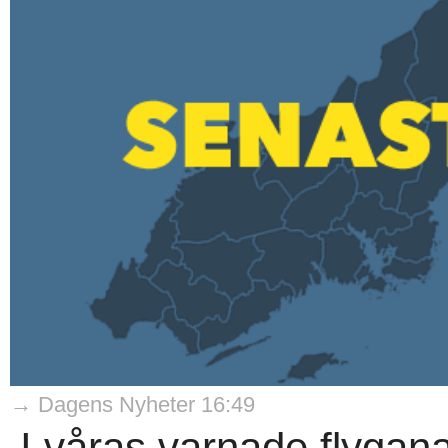
→ Dagens Nyheter 16:49
I våras varnade flygana