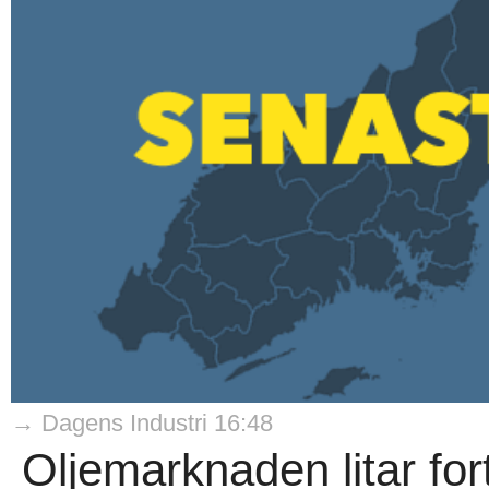
→ Dagens Industri 16:48
Oljemarknaden litar for