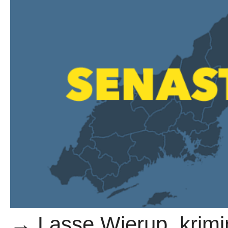
→ Lasse Wierup, krimi