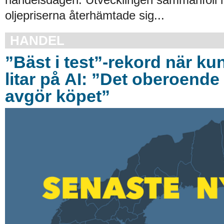
oljepriserna återhämtade sig...
HANDEL
”Bäst i test”-rekord när ku
litar på AI: ”Det oberoende 
avgör köpet”