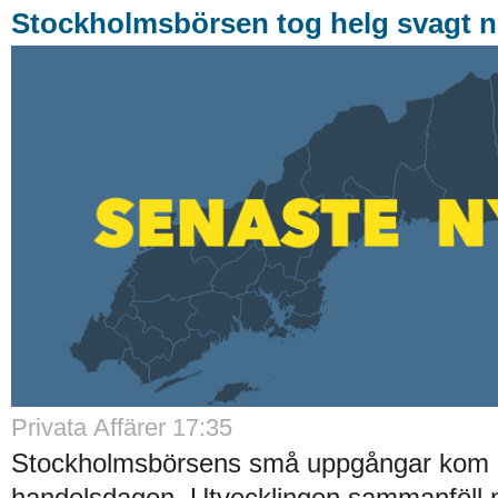
Stockholmsbörsen tog helg svagt n
Privata Affärer 17:35
Stockholmsbörsens små uppgångar kom av
handelsdagen. Utvecklingen sammanföll 