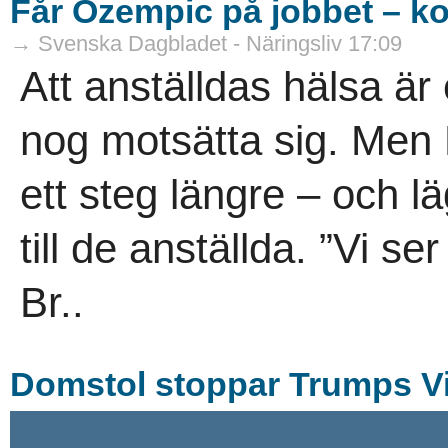
Får Ozempic på jobbet – ko
→ Svenska Dagbladet - Näringsliv 17:09
Att anställdas hälsa är 
nog motsätta sig. Men 
ett steg längre – och 
till de anställda. ”Vi s
Br..
Domstol stoppar Trumps Vi