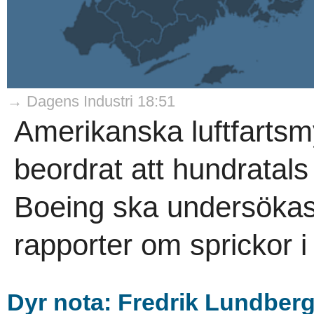
→ Dagens Industri 18:51
Amerikanska luftfarts
beordrat att hundratal
Boeing ska undersökas i
rapporter om sprickor i 
Dyr nota: Fredrik Lundbergs