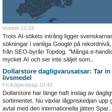
Market 10:53
Trots AI-sökets intrång ligger svenskarnas 
sökningar i vanliga Google på rekordnivå,
från SEO-byrån Topdog. ”Många e-handlar
mycket AI och ser inte säljet som..
Dollarstore dagligvarusatsar: Tar in
livsmedel
Fri Köpenskap 10:45
Dollarstore har länge haft inslag av daglig
sortimentet. Nu växlar lågpriskedjan upp 
avtal med den internationella jätten Spar..