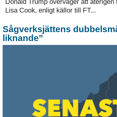
Donald Trump överväger att återigen
Lisa Cook, enligt källor till FT...
Sågverksjättens dubbelsmäl
liknande”