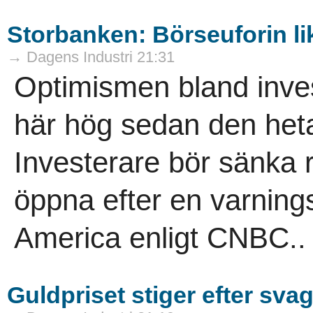
Storbanken: Börseuforin li
→ Dagens Industri 21:31
Optimismen bland invest
här hög sedan den het
Investerare bör sänka 
öppna efter en varning
America enligt CNBC..
Guldpriset stiger efter sva