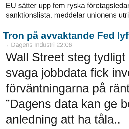
EU sätter upp fem ryska företagsledar
sanktionslista, meddelar unionens utri
Tron på avvaktande Fed lyft
→ Dagens Industri 22:06
Wall Street steg tydligt
svaga jobbdata fick in
förväntningarna på rän
”Dagens data kan ge be
anledning att ha tåla..