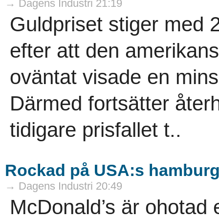
→ Dagens Industri 21:19
Guldpriset stiger med 
efter att den amerika
oväntat visade en mins
Därmed fortsätter åter
tidigare prisfallet t..
Rockad på USA:s hamburg
→ Dagens Industri 20:49
McDonald’s är ohotad 