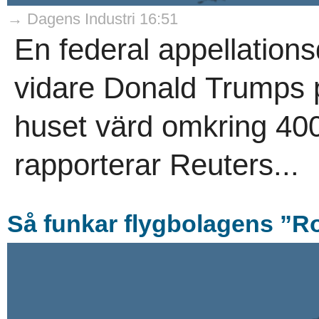
→ Dagens Industri 16:51
En federal appellations
vidare Donald Trumps p
huset värd omkring 400 
rapporterar Reuters...
Så funkar flygbolagens ”R