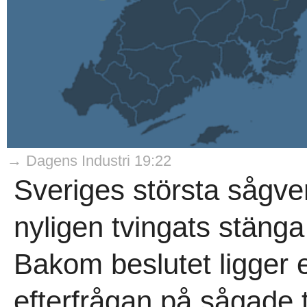
→ Dagens Industri 19:22
Sveriges största sågve
nyligen tvingats stäng
Bakom beslutet ligger 
efterfrågan på sågade t