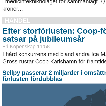
i medicinteknikbolaget för sammanlagt 3,6
kronor...
HANDEL
Efter storförlusten: Coop-f
satsar på jubileumsår
Fri Köpenskap 11:58
I hård konkurrens med bland andra Ica Ma
Gross rustar Coop Karlshamn för framtide
Sellpy passerar 2 miljarder i omsätt
förlusten fördubblas