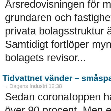
Årsredovisningen för 
grundaren och fastighets
privata bolagsstruktur 
Samtidigt fortlöper my
bolagets revisor...
Tidvattnet vänder – småspa
→ Dagens Industri 12:38
Sedan coronatoppen ha
över 90 procent. Men 