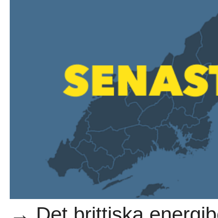
→ Det brittiska energib