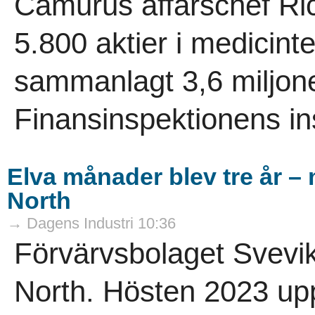
Camurus affärschef Ri
5.800 aktier i medicint
sammanlagt 3,6 miljoner
Finansinspektionens ins
Elva månader blev tre år – m
North
→ Dagens Industri 10:36
Förvärvsbolaget Svevik I
North. Hösten 2023 up