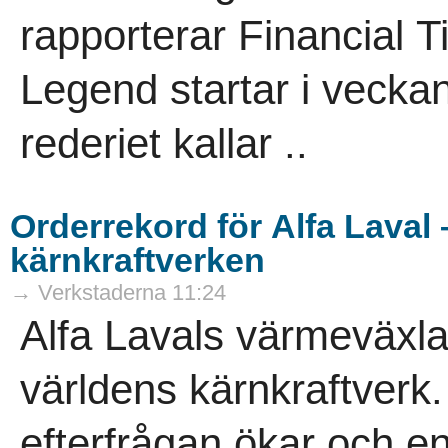
rapporterar Financial 
Legend startar i veckan
rederiet kallar ..
Orderrekord för Alfa Laval 
kärnkraftverken
→ Verkstaderna 11:24
Alfa Lavals värmeväxlar
världens kärnkraftverk
efterfrågan ökar och en