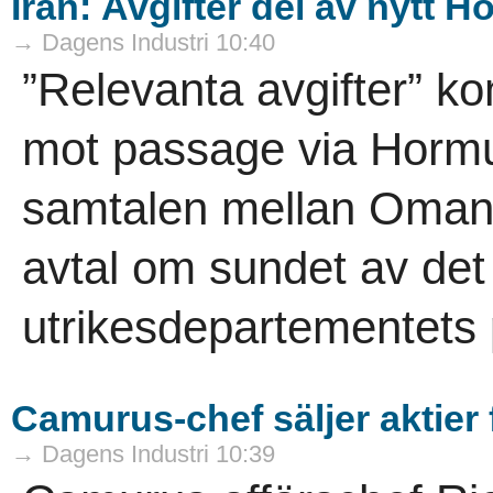
Iran: Avgifter del av nytt H
→ Dagens Industri 10:40
”Relevanta avgifter” ko
mot passage via Hormu
samtalen mellan Oman o
avtal om sundet av det
utrikesdepartementets 
Camurus-chef säljer aktier 
→ Dagens Industri 10:39