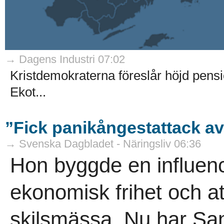
→ Dagens Industri 07:02
Kristdemokraterna föreslår höjd pensi
Ekot...
”Fick panikångestattack av
→ Svenska Dagbladet - Näringsliv 06:36
Hon byggde en influenc
ekonomisk frihet och a
skilsmässa. Nu har San