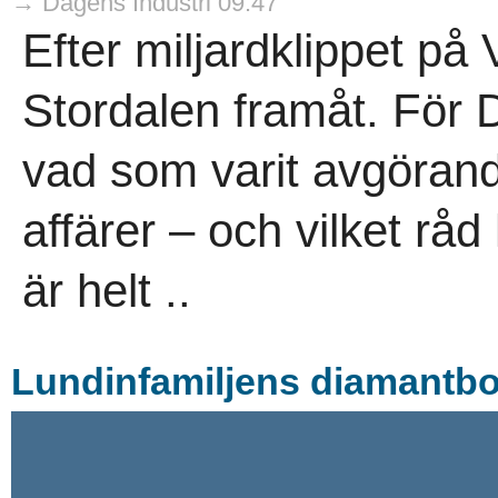
→ Dagens Industri 09:47
Efter miljardklippet på 
Stordalen framåt. För D
vad som varit avgöran
affärer – och vilket råd 
är helt ..
Lundinfamiljens diamantbol