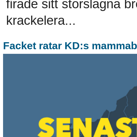
firade sitt storslagna b
krackelera...
Facket ratar KD:s mamma