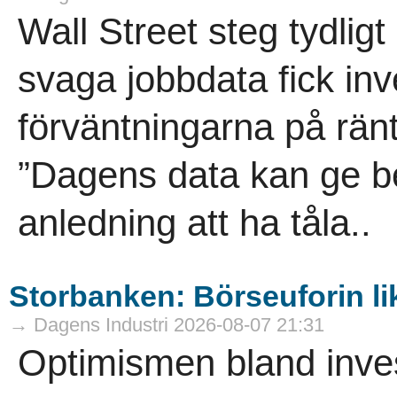
Wall Street steg tydligt
svaga jobbdata fick in
förväntningarna på rän
”Dagens data kan ge be
anledning att ha tåla..
Storbanken: Börseuforin li
→ Dagens Industri 2026-08-07 21:31
Optimismen bland invest