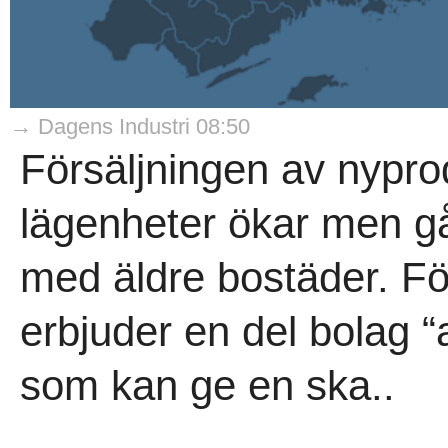
→ Dagens Industri 08:50
Försäljningen av nypr
lägenheter ökar men går
med äldre bostäder. För
erbjuder en del bolag “
som kan ge en ska..