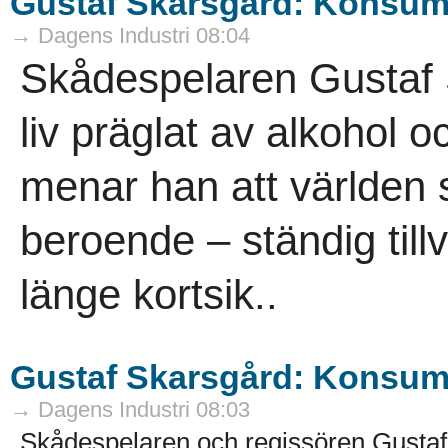
Gustaf Skarsgård: Konsumt
→ Dagens Industri 08:04
Skådespelaren Gustaf 
liv präglat av alkohol 
menar han att världen si
beroende – ständig til
länge kortsik..
Gustaf Skarsgård: Konsumt
→ Dagens Industri 08:03
Skådespelaren och regissören Gustaf 