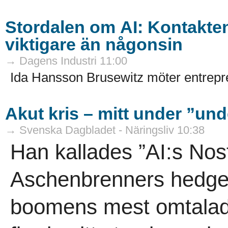
Stordalen om AI: Kontakten
viktigare än någonsin
→ Dagens Industri 11:00
Ida Hansson Brusewitz möter entrepre
Akut kris – mitt under ”un
→ Svenska Dagbladet - Näringsliv 10:38
Han kallades ”AI:s No
Aschenbrenners hedgef
boomens mest omtalad