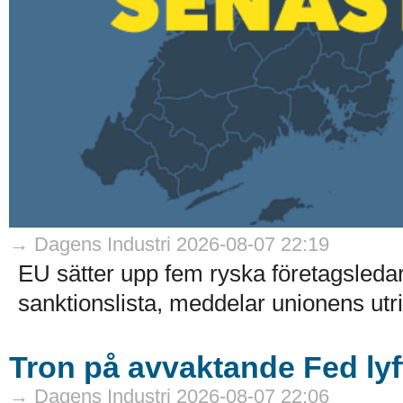
→ Dagens Industri 2026-08-07 22:19
EU sätter upp fem ryska företagsledar
sanktionslista, meddelar unionens utri
Tron på avvaktande Fed lyft
→ Dagens Industri 2026-08-07 22:06