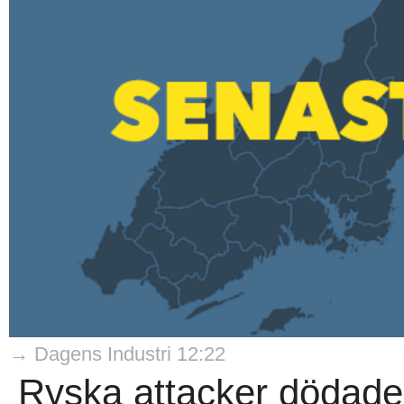
→ Dagens Industri 12:22
Ryska attacker dödade