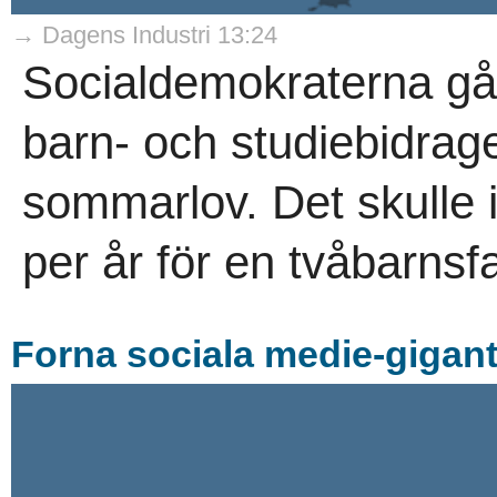
→ Dagens Industri 13:24
Socialdemokraterna går 
barn- och studiebidraget
sommarlov. Det skulle 
per år för en tvåbarnsfa
Forna sociala medie-giga