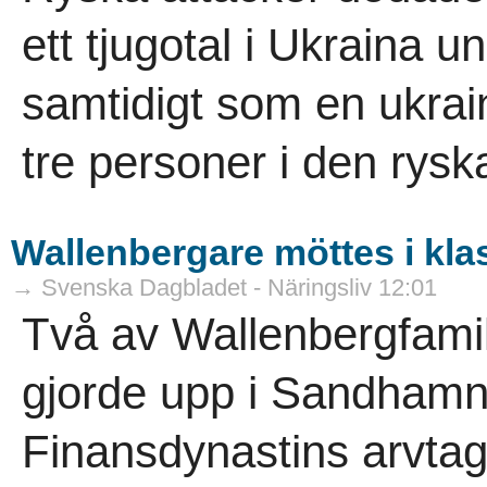
ett tjugotal i Ukraina u
samtidigt som en ukra
tre personer i den rysk
Wallenbergare möttes i kla
→ Svenska Dagbladet - Näringsliv 12:01
Två av Wallenbergfamil
gjorde upp i Sandhamns
Finansdynastins arvtag