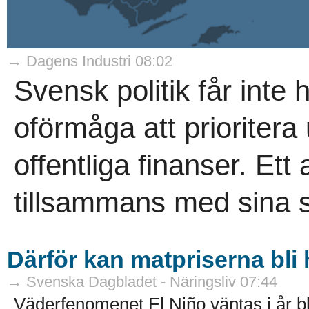
→ Dagens Industri 08:02
Svensk politik får inte
oförmåga att prioritera
offentliga finanser. Et
tillsammans med sina s
Därför kan matpriserna bli
→ Svenska Dagbladet - Näringsliv 07:44
Väderfenomenet El Niño väntas i år bli