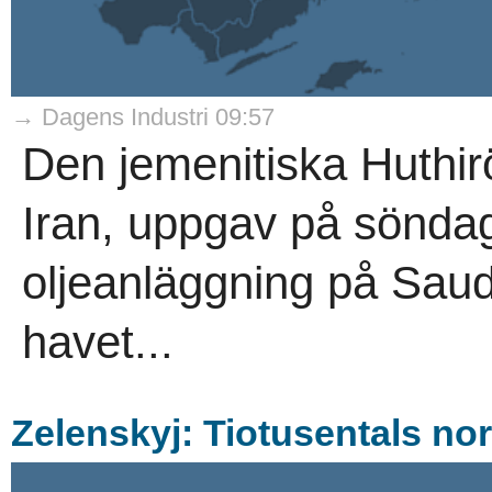
→ Dagens Industri 09:57
Den jemenitiska Huthir
Iran, uppgav på söndag
oljeanläggning på Sau
havet...
Zelenskyj: Tiotusentals no