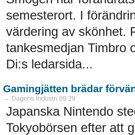
semesterort. I förändri
värdering av skönhet. 
tankesmedjan Timbro oc
Di:s ledarsida...
Gamingjätten brädar förvä
→ Dagens Industri 09:29
Japanska Nintendo ste
Tokyobörsen efter att g