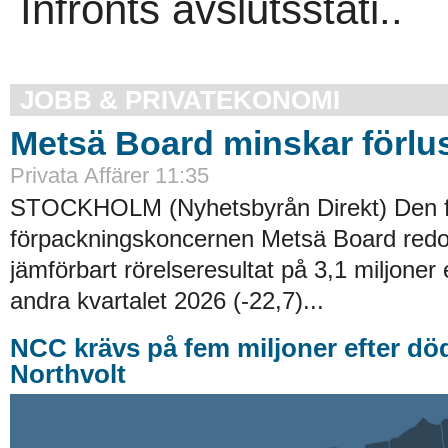
Infronts avslutsstati..
JOBB & PRIVATEKONOMI
Metsä Board minskar förlu
Privata Affärer 11:35
STOCKHOLM (Nyhetsbyrån Direkt) Den f
förpackningskoncernen Metsä Board redov
jämförbart rörelseresultat på 3,1 miljoner 
andra kvartalet 2026 (-22,7)...
NCC krävs på fem miljoner efter dö
Northvolt