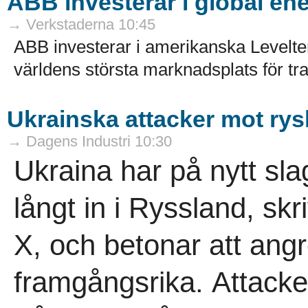
ABB investerar i global ene
→ Verkstaderna 10:45
ABB investerar i amerikanska Levelten
världens största marknadsplats för tra
Ukrainska attacker mot rysk
→ Dagens Industri 10:30
Ukraina har på nytt slag
långt in i Ryssland, sk
X, och betonar att angr
framgångsrika. Attacke