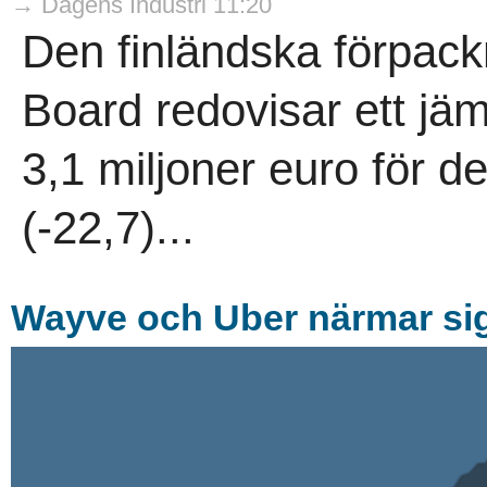
→ Dagens Industri 11:20
Den finländska förpac
Board redovisar ett jäm
3,1 miljoner euro för d
(-22,7)...
Wayve och Uber närmar sig