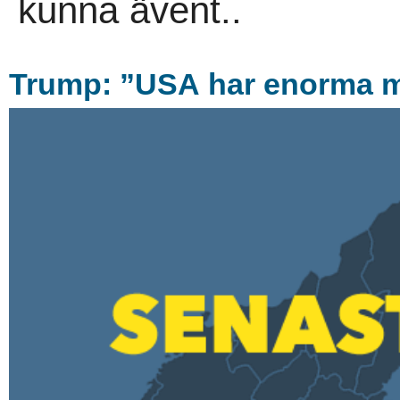
kunna ävent..
Trump: ”USA har enorma m