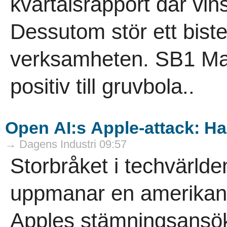
kvartalsrapport där vin
Dessutom stör ett bister
verksamheten. SB1 Mark
positiv till gruvbola..
Open AI:s Apple-attack: Ha
→ Dagens Industri 09:57
Storbråket i techvärlde
uppmanar en amerikans
Apples stämningsansök