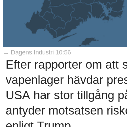
→ Dagens Industri 10:56
Efter rapporter om att
vapenlager hävdar pre
USA har stor tillgång 
antyder motsatsen riske
enligt Trump...