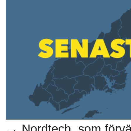
→ Nordtech, som förvär