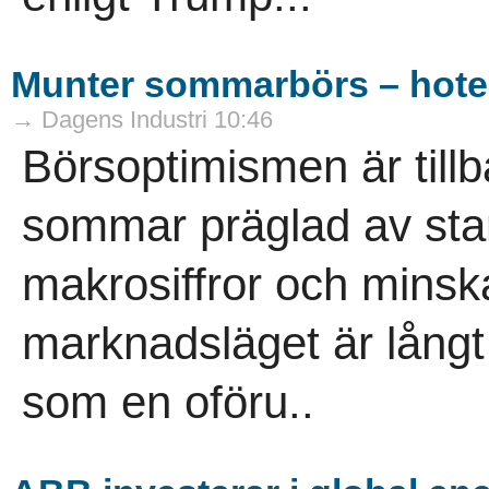
Munter sommarbörs – hoten
→ Dagens Industri 10:46
Börsoptimismen är tillb
sommar präglad av star
makrosiffror och minsk
marknadsläget är långt
som en oföru..