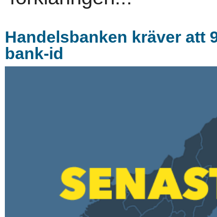
Handelsbanken kräver att 9
bank-id