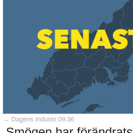
→ Dagens Industri 09:36
Smögen har förändrats fr