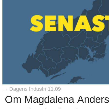
→ Dagens Industri 11:09
Om Magdalena Anderss