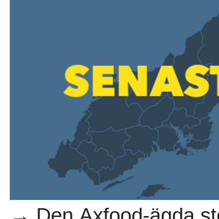
→ Den Axfood-ägda st