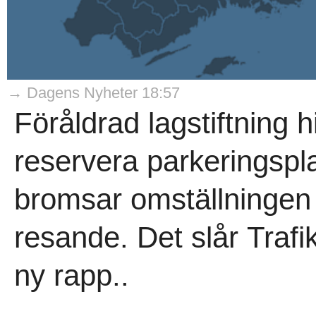
→ Dagens Nyheter 18:57
Föråldrad lagstiftning 
reservera parkeringsplat
bromsar omställningen ti
resande. Det slår Trafi
ny rapp..