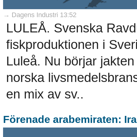
→ Dagens Industri 13:52
LULEÅ. Svenska Ravdu 
fiskproduktionen i Sver
Luleå. Nu börjar jakte
norska livsmedelsbransc
en mix av sv..
Förenade arabemiraten: Ira