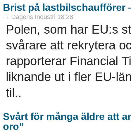
Brist på lastbilschaufförer 
→ Dagens Industri 18:28
Polen, som har EU:s störs
svårare att rekrytera o
rapporterar Financial T
liknande ut i fler EU-län
til..
Svårt för många äldre att a
oro”