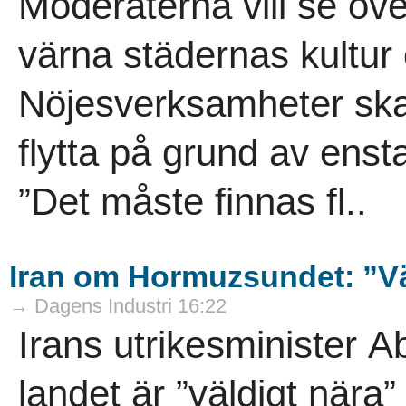
Moderaterna vill se över
värna städernas kultur 
Nöjesverksamheter ska 
flytta på grund av ens
”Det måste finnas fl..
Iran om Hormuzsundet: ”Väl
→ Dagens Industri 16:22
Irans utrikesminister 
landet är ”väldigt nära