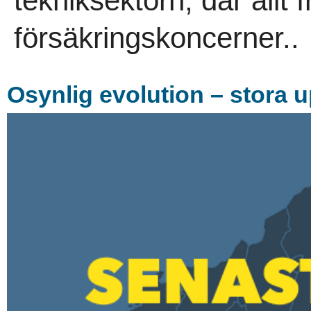
tekniksektorn, där allt fr
försäkringskoncerner..
Osynlig evolution – stora 