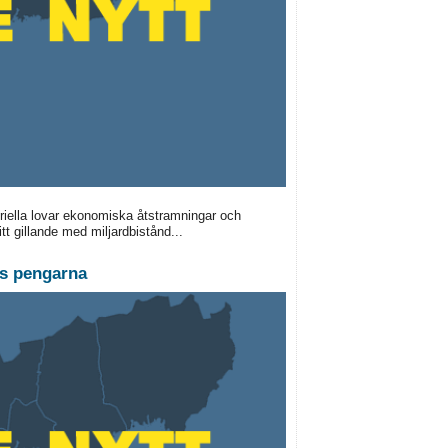
riella lovar ekonomiska åtstramningar och
t gillande med miljardbistånd...
es pengarna