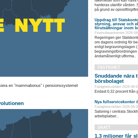
läkemedel som kan häva o
hanteras utanför vården. S
på grund av opioidförgiftni
Uppdrag till Statskonto
styrning, ansvar och 
förutsättningar inom b
Finansdepartmentet 2026-08
Regeringen ger Statskonto
om dagens ordning för b
enligt begravningslagen 
begravningsförordningen 
ändamålsenligt utforma..
FASTIGHET
Snuddande nära t
börsbolaget
ansiera en ”mammabonus” i pensionssystemet
Fastighetsvärlden 2026-08-0
Endast 0,32 procent från g
Nya fullservicekontor 
volutionen
Fastighetsvärlden 2026-08-0
Satsning i centrala Stock
arbetsplatser...
SKATT
1,3 miljoner får 