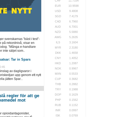
CHF
11.7334
EUR
10.9598
USD
9.4808
SGD
7.4179
CAD
6.7960
AUD
6.7001
NZD
5.5880
AWG
5.2635
ger svenskarnas ”bäst i test”-
ILS
3.1604
e på rekordnivå, visar en
opdog. ”Många e-handlare
MYR
2.3180
r inte säljet som..
DKK
1.4658
CNY
1.4052
atsar: Tar in Spars
HKD
1.2087
0:45
NOK
0.9967
inslag av dagligvaror i
MXN
0.5533
priskedjan upp genom ett nytt
la jätten Spar...
CUP
0.3682
THB
0.2882
TRY
0.1988
DOP
0.1629
lå regler för att ge
 läkemedel mot
PHP
0.1562
RUB
0.1152
INR
0.0997
r opioidantagonister,
ISK
0.0769