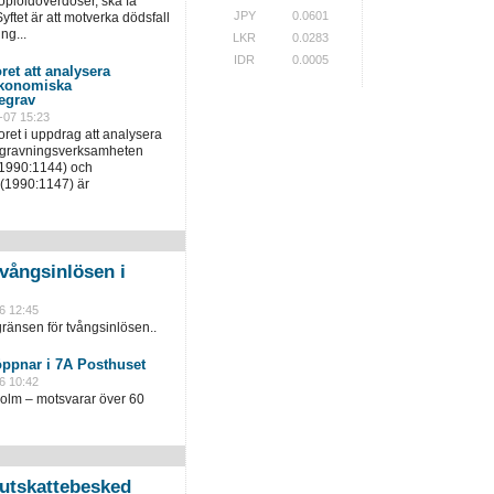
pioidöverdoser, ska få
JPY
0.0601
yftet är att motverka dödsfall
ng...
LKR
0.0283
IDR
0.0005
ret att analysera
ekonomiska
egrav
-07 15:23
ret i uppdrag att analysera
egravningsverksamheten
(1990:1144) och
(1990:1147) är
vångsinlösen i
6 12:45
ränsen för tvångsinlösen..
öppnar i 7A Posthuset
6 10:42
holm – motsvarar över 60
slutskattebesked