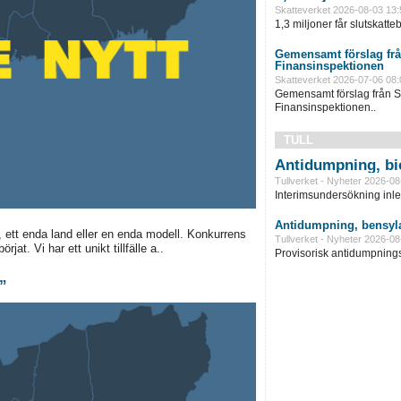
Skatteverket 2026-08-03 13:
1,3 miljoner får slutskatte
Gemensamt förslag frå
Finansinspektionen
Skatteverket 2026-07-06 08:
Gemensamt förslag från S
Finansinspektionen..
TULL
Antidumpning, bi
Tullverket - Nyheter 2026-08
Interimsundersökning inle
Antidumpning, bensyla
 ett enda land eller en enda modell. Konkurrens
Tullverket - Nyheter 2026-08
jat. Vi har ett unikt tillfälle a..
Provisorisk antidumpningst
”