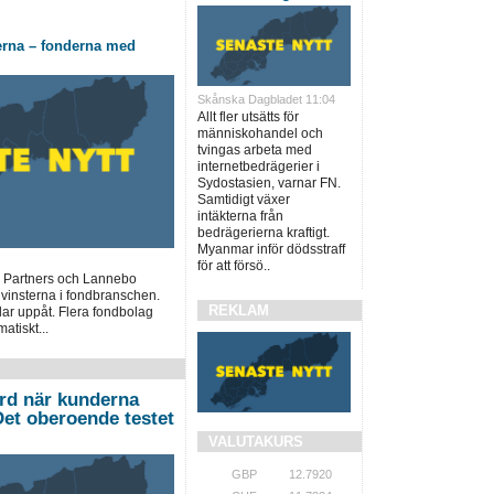
erna – fonderna med
Skånska Dagbladet 11:04
Allt fler utsätts för
människohandel och
tvingas arbeta med
internetbedrägerier i
Sydostasien, varnar FN.
Samtidigt växer
intäkterna från
bedrägerierna kraftigt.
Myanmar inför dödsstraff
för att försö..
 Partners och Lannebo
 vinsterna i fondbranschen.
REKLAM
lar uppåt. Flera fondbolag
atiskt...
ord när kunderna
”Det oberoende testet
VALUTAKURS
GBP
12.7920