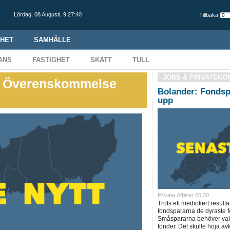
Lördag,
08 Augusti
,
9:27:41
Tillbaka
HET
SAMHÄLLE
ANS
FASTIGHET
SKATT
TULL
JOBB & PRIVATEKO
r: Överenskommelse
Bolander: Fondsp
upp
Privata Affärer 05:30
Trots ett mediokert resulta
fondspararna de dyraste f
Småspararna behöver vakn
fonder. Det skulle höja a