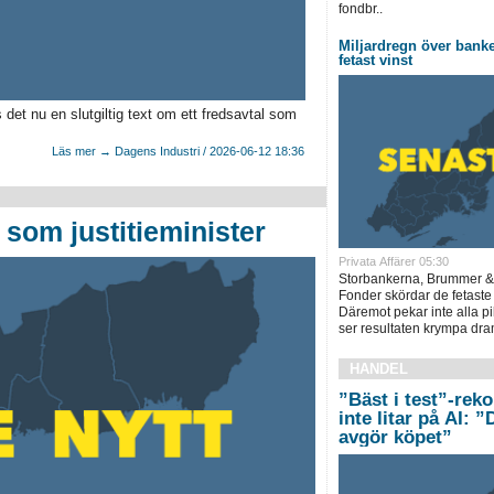
fondbr..
Miljardregn över bank
fetast vinst
det nu en slutgiltig text om ett fredsavtal som
Läs mer → Dagens Industri / 2026-06-12 18:36
som justitieminister
Privata Affärer 05:30
Storbankerna, Brummer &
Fonder skördar de fetaste
Däremot pekar inte alla pi
ser resultaten krympa dram
HANDEL
”Bäst i test”-rek
inte litar på AI: 
avgör köpet”