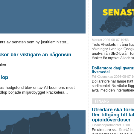
Market 2026-08-07 10:53
s av senaten som ny justitieminister...
Trots AI-sökets intrång lig
sökningar i vanliga Googl
analys från SEO-byrån T
or blir viktigare än någonsin
tänker för mycket AI och se
len...
Dollarstore dagligvarus
livsmedel
llop
Fri Köpenskap 2026-08-07 1
Dollarstore har länge haft 
sortimentet. Nu växlar låg
ers hedgefond blev en av AI-boomens mest
avtal med den internationel
llop började miljardbygget krackelera...
FINANS
Utredare ska föres
fler tillgång till
opioidöverdoser
Finansdepartmentet 05:00
En utredare ska föreslå hu