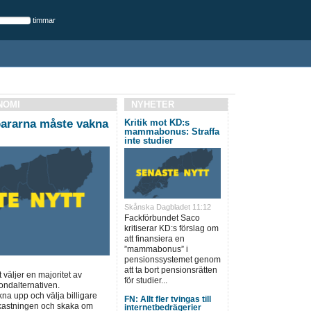
timmar
NOMI
NYHETER
ararna måste vakna
Kritik mot KD:s
mammabonus: Straffa
inte studier
Skånska Dagbladet 11:12
Fackförbundet Saco
kritiserar KD:s förslag om
att finansiera en
”mammabonus” i
pensionssystemet genom
att ta bort pensionsrätten
t väljer en majoritet av
för studier...
ondalternativen.
a upp och välja billigare
FN: Allt fler tvingas till
vkastningen och skaka om
internetbedrägerier