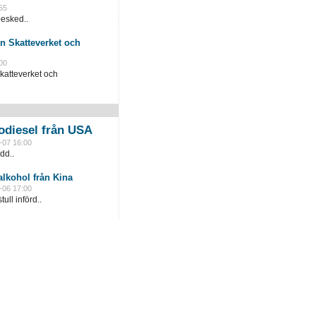
55
besked..
n Skatteverket och
00
katteverket och
odiesel från USA
-07 16:00
dd..
lkohol från Kina
-06 17:00
ull införd..