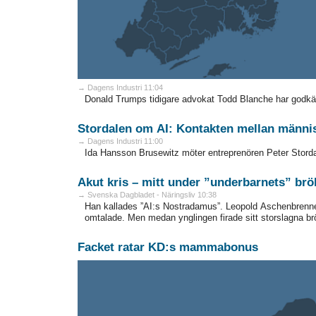
→ Dagens Industri 11:04
Donald Trumps tidigare advokat Todd Blanche har godkänt
Stordalen om AI: Kontakten mellan människ
→ Dagens Industri 11:00
Ida Hansson Brusewitz möter entreprenören Peter Storda
Akut kris – mitt under ”underbarnets” brö
→ Svenska Dagbladet - Näringsliv 10:38
Han kallades ”AI:s Nostradamus”. Leopold Aschenbrenn
omtalade. Men medan ynglingen firade sitt storslagna brö
Facket ratar KD:s mammabonus