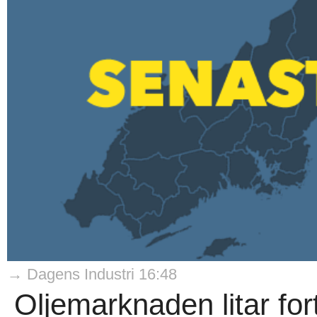
→ Dagens Industri 16:48
Oljemarknaden litar for