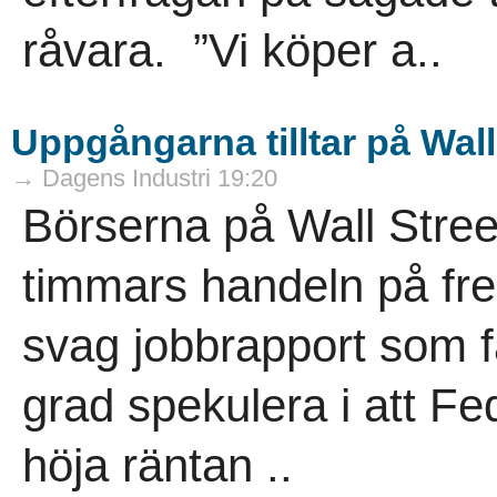
råvara. ”Vi köper a..
Uppgångarna tilltar på Wall 
→ Dagens Industri 19:20
Börserna på Wall Street
timmars handeln på fre
svag jobbrapport som få
grad spekulera i att F
höja räntan ..