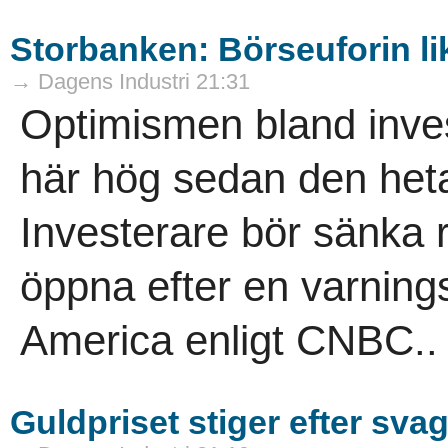
Storbanken: Börseuforin li
→ Dagens Industri 21:31
Optimismen bland invest
här hög sedan den het
Investerare bör sänka 
öppna efter en varning
America enligt CNBC..
Guldpriset stiger efter sva