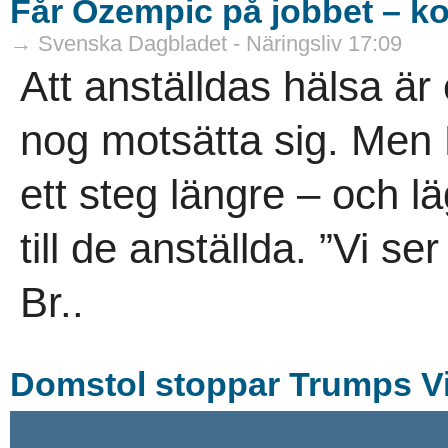
Får Ozempic på jobbet – ko
→ Svenska Dagbladet - Näringsliv 17:09
Att anställdas hälsa är 
nog motsätta sig. Men 
ett steg längre – och 
till de anställda. ”Vi s
Br..
Domstol stoppar Trumps Vi