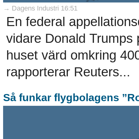
→ Dagens Industri 16:51
En federal appellations
vidare Donald Trumps p
huset värd omkring 400 
rapporterar Reuters...
Så funkar flygbolagens ”R