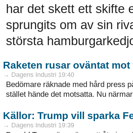
har det skett ett skifte
sprungits om av sin riv
största hamburgarkedjo
Raketen rusar oväntat mot
→ Dagens Industri 19:40
Bedömare räknade med hård press på 
stället hände det motsatta. Nu närmar s
Källor: Trump vill sparka F
→ Dagens Industri 19:39