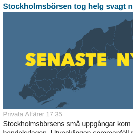
Stockholmsbörsen tog helg svagt n
Privata Affärer 17:35
Stockholmsbörsens små uppgångar kom av
handelsdagen. Utvecklingen sammanföll 