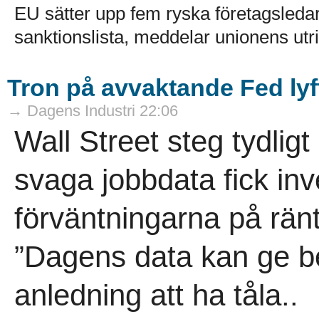
EU sätter upp fem ryska företagsledar
sanktionslista, meddelar unionens utri
Tron på avvaktande Fed lyft
→ Dagens Industri 22:06
Wall Street steg tydligt
svaga jobbdata fick in
förväntningarna på rän
”Dagens data kan ge be
anledning att ha tåla..