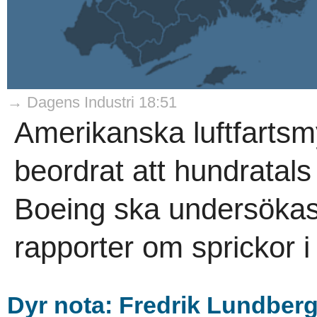
→ Dagens Industri 18:51
Amerikanska luftfarts
beordrat att hundratal
Boeing ska undersökas i
rapporter om sprickor i 
Dyr nota: Fredrik Lundbergs