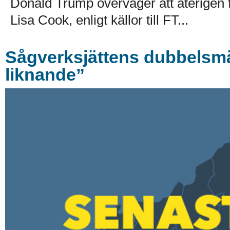
Donald Trump överväger att återigen
Lisa Cook, enligt källor till FT...
Sågverksjättens dubbelsmäl
liknande”