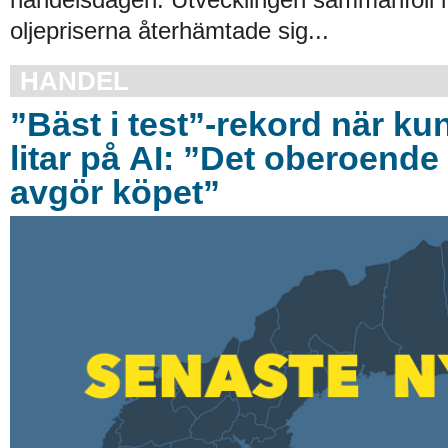
oljepriserna återhämtade sig...
HANDEL
”Bäst i test”-rekord när ku
litar på AI: ”Det oberoende 
avgör köpet”