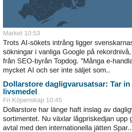
Market 10:53
Trots AI-sökets intrång ligger svenskarnas 
sökningar i vanliga Google på rekordnivå,
från SEO-byrån Topdog. ”Många e-handlar
mycket AI och ser inte säljet som..
Dollarstore dagligvarusatsar: Tar in
livsmedel
Fri Köpenskap 10:45
Dollarstore har länge haft inslag av daglig
sortimentet. Nu växlar lågpriskedjan upp 
avtal med den internationella jätten Spar..