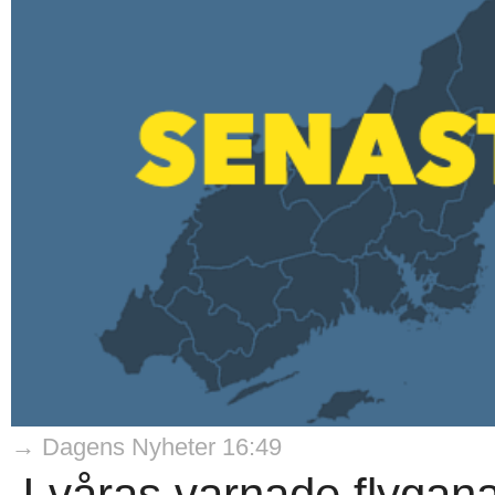
→ Dagens Nyheter 16:49
I våras varnade flygana