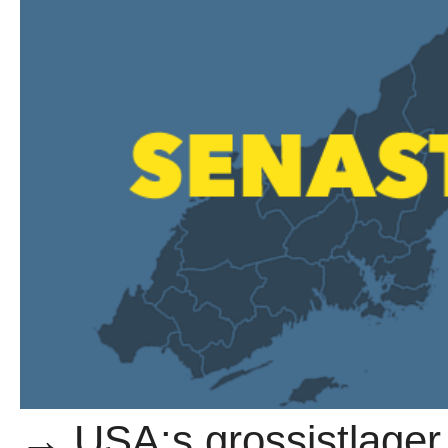
→ USA:s grossistlager 