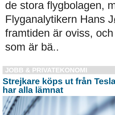
de stora flygbolagen, m
Flyganalytikern Hans 
framtiden är oviss, och
som är bä..
JOBB & PRIVATEKONOMI
Strejkare köps ut från Tesl
har alla lämnat