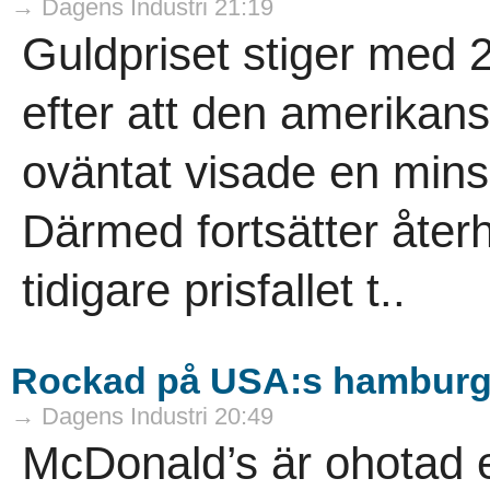
→ Dagens Industri 21:19
Guldpriset stiger med 
efter att den amerika
oväntat visade en mins
Därmed fortsätter åter
tidigare prisfallet t..
Rockad på USA:s hamburg
→ Dagens Industri 20:49
McDonald’s är ohotad 