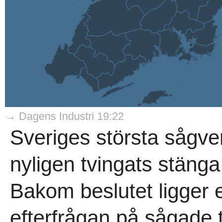
→ Dagens Industri 19:22
Sveriges största sågve
nyligen tvingats stäng
Bakom beslutet ligger 
efterfrågan på sågade t