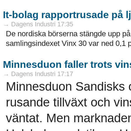
It-bolag rapportrusade på 
→ Dagens Industri 17:35
De nordiska börserna stängde upp på
samlingsindexet Vinx 30 var ned 0,1 pr
Minnesduon faller trots vin
→ Dagens Industri 17:17
Minnesduon Sandisks o
rusande tillväxt och vin
väntat. Men marknaden 