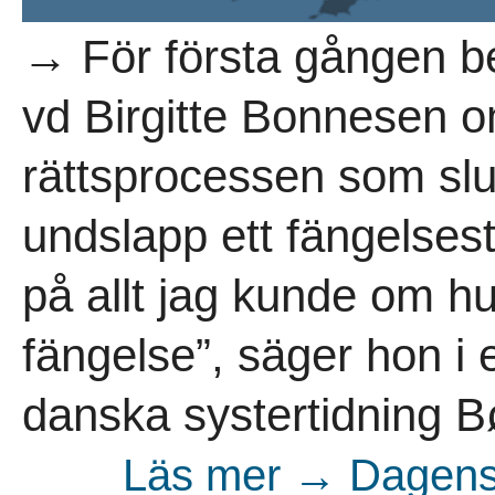
→ För första gången b
vd Birgitte Bonnesen o
rättsprocessen som sl
undslapp ett fängelsest
på allt jag kunde om hur
fängelse”, säger hon i 
danska systertidning B
Läs mer → Dagens 