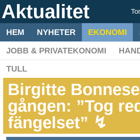
Aktualitet
To
HEM
NYHETER
EKONOMI
JOBB & PRIVATEKONOMI
HAN
TULL
Birgitte Bonnesen
gången: ”Tog red
fängelset” ↯