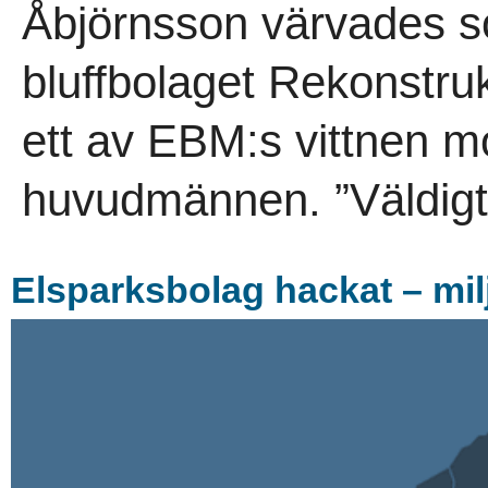
Åbjörnsson värvades s
bluffbolaget Rekonstru
ett av EBM:s vittnen m
huvudmännen. ”Väldigt v
Elsparksbolag hackat – mi