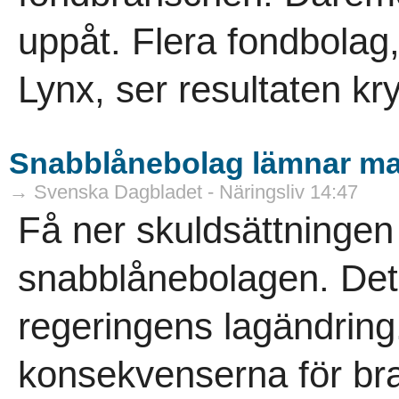
uppåt. Flera fondbolag
Lynx, ser resultaten kr
Snabblånebolag lämnar ma
→ Svenska Dagbladet - Näringsliv 14:47
Få ner skuldsättninge
snabblånebolagen. Det
regeringens lagändring
konsekvenserna för bra