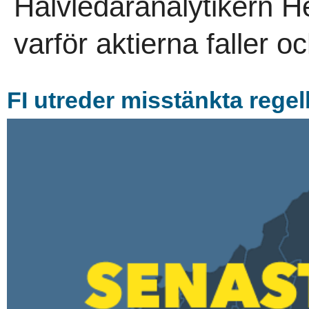
Halvledaranalytikern H
varför aktierna faller o
FI utreder misstänkta regel