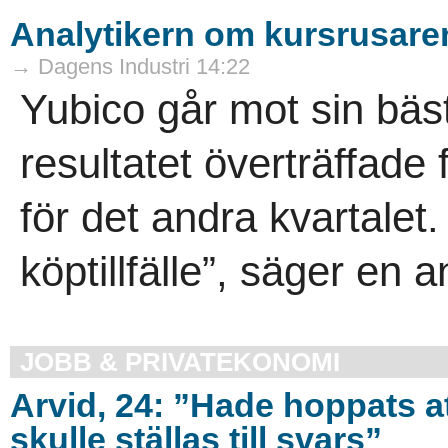
Analytikern om kursrusaren:
→ Dagens Industri 14:22
Yubico går mot sin bästa
resultatet överträffade 
för det andra kvartalet.
köptillfälle”, säger en a
JOBB & PRIVATEKONOMI
Arvid, 24: ”Hade hoppats a
skulle ställas till svars”