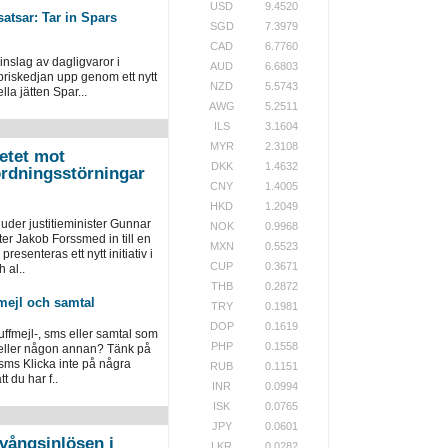
USD
9.4520
atsar: Tar in Spars
SGD
7.3979
CAD
6.7760
inslag av dagligvaror i
AUD
6.6803
priskedjan upp genom ett nytt
NZD
5.5743
la jätten Spar...
AWG
5.2511
ILS
3.1604
MYR
2.3108
etet mot
DKK
1.4632
ordningsstörningar
CNY
1.4005
HKD
1.2049
der justitieminister Gunnar
NOK
0.9968
er Jakob Forssmed in till en
MXN
0.5523
presenteras ett nytt initiativ i
CUP
0.3671
 al..
THB
0.2872
mejl och samtal
TRY
0.1981
DOP
0.1619
luffmejl-, sms eller samtal som
PHP
0.1558
 eller någon annan? Tänk på
 sms Klicka inte på några
RUB
0.1151
 du har f..
INR
0.0994
ISK
0.0765
JPY
0.0601
vångsinlösen i
LKR
0.0282