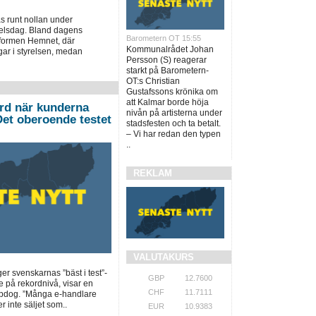
 runt nollan under
elsdag. Bland dagens
Barometern OT 15:55
tformen Hemnet, där
Kommunalrådet Johan
ngar i styrelsen, medan
Persson (S) reagerar
starkt på Barometern-
OT:s Christian
Gustafssons krönika om
att Kalmar borde höja
ord när kunderna
nivån på artisterna under
”Det oberoende testet
stadsfesten och ta betalt.
– Vi har redan den typen
..
REKLAM
VALUTAKURS
ger svenskarnas ”bäst i test”-
GBP
12.7600
e på rekordnivå, visar en
CHF
11.7111
opdog. ”Många e-handlare
r inte säljet som..
EUR
10.9383