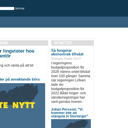
timmar
NOMI
NYHETER
 lingvister hos
Så fungerar
ekonomisk tillväxt
antör
Sveriges Radio 15:57
I regeringens
ng och vänta på att bli
budgetproposition för
2026 nämns ordet tillväxt
över 100 gånger. Samma
ter på avvaktande börs
när regeringen Löfven
lade sin
budgetproposition för
2022.Både höger- och
vänsterregeringar har
varit ganska överen..
Johan Persson: ”Vi
kommer inte att
stängsla in Stortorget”