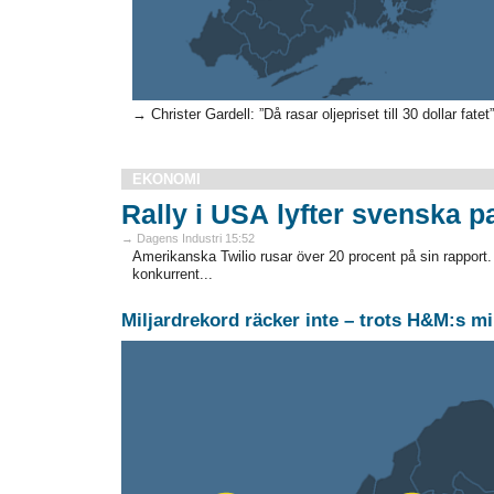
→ Christer Gardell: ”Då rasar oljepriset till 30 dollar fatet”
EKONOMI
Rally i USA lyfter svenska 
→ Dagens Industri 15:52
Amerikanska Twilio rusar över 20 procent på sin rapport
konkurrent...
Miljardrekord räcker inte – trots H&M:s mi