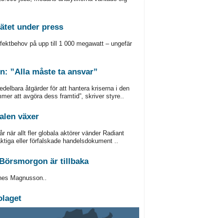
nätet under press
ffektbehov på upp till 1 000 megawatt – ungefär
en: ”Alla måste ta ansvar”
lbara åtgärder för att hantera kriserna i den
mer att avgöra dess framtid”, skriver styre..
alen växer
 när allt fler globala aktörer vänder Radiant
ktiga eller förfalskade handelsdokument ..
Börsmorgon är tillbaka
nnes Magnusson..
olaget