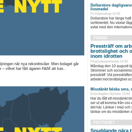
Dollarstore dagligvarus
livsmedel
Fri Köpenskap 10:45
Dollarstore har länge haft 
sortimentet. Nu växlar låg
avtal med den internationel
FINANS
Pressträff om arb
brottslighet och 
inom idrotten
Finansdepartmentet 14:00
äljningen når nya rekordnivåer. Men bolaget går
Måndag den 10 augusti bju
e – vilket har fått ägaren H&M att kas..
Strömmer och socialminist
pressträff. Vid pressträffen 
arbetet mot brottslighet och
Misstänkt falska sms, 
Kronofogden Nyheter 13:44
Har du fått ett misstänkt b
ser ut att komma från oss
det här. Länkar i mejl och
länkar om du misstänker att
FASTIGHET
Snuddande nära t