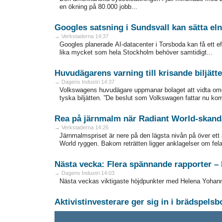
en ökning på 80.000 jobb...
Googles satsning i Sundsvall kan sätta el
→ Verkstaderna 14:37
Googles planerade AI-datacenter i Torsboda kan få ett e
lika mycket som hela Stockholm behöver samtidigt...
Huvudägarens varning till krisande biljätt
→ Dagens Industri 14:37
Volkswagens huvudägare uppmanar bolaget att vidta omede
tyska biljätten. ”De beslut som Volkswagen fattar nu kom
Rea på järnmalm när Radiant World-skand
→ Verkstaderna 14:26
Järnmalmspriset är nere på den lägsta nivån på över ett år
World ryggen. Bakom reträtten ligger anklagelser om fela
Nästa vecka: Flera spännande rapporter – 
→ Dagens Industri 14:03
Nästa veckas viktigaste höjdpunkter med Helena Yoha
Aktivistinvesterare ger sig in i brädspelsb