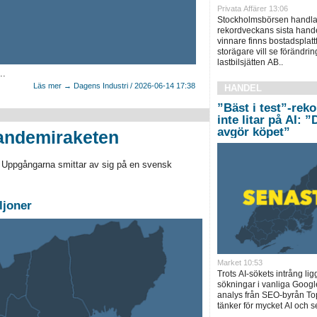
Privata Affärer 13:06
Stockholmsbörsen handlas
rekordveckans sista hand
vinnare finns bostadsplat
storägare vill se förändri
lastbilsjätten AB..
..
Läs mer → Dagens Industri / 2026-06-14 17:38
HANDEL
”Bäst i test”-rek
inte litar på AI: 
avgör köpet”
pandemiraketen
. Uppgångarna smittar av sig på en svensk
ljoner
Market 10:53
Trots AI-sökets intrång lig
sökningar i vanliga Googl
analys från SEO-byrån T
tänker för mycket AI och se