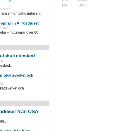
IDR
0.0005
6 12:45
ränsen för tvångsinlösen..
öppnar i 7A Posthuset
6 10:42
holm – motsvarar över 60
slutskattebesked
55
besked..
n Skatteverket och
00
katteverket och
odiesel från USA
dd..