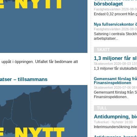
börsbolaget
Fastighetsvärlden 2026-08-0
Endast 0,32 procent från g
Nya fullservicekontor 
Fastighetsvärlden 2026-08-0
Satsning i centrala Stock
arbetsplatser...
SKATT
1,3 miljoner får 
uppåt i öppningen. Utfallet får bedömare att
Skatteverket 2026-08-03 13:
1,3 miljoner får slutskatte
latser – tillsammans
Gemensamt förslag frå
Finansinspektionen
Skatteverket 2026-07-06 08:
Gemensamt förslag från S
Finansinspektionen..
TULL
Antidumpning, bi
Tullverket - Nyheter 16:00
Interimsundersökning inle