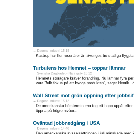
→ Dagens Industri 15:18
Kastrup har fler resenärer än Sveriges tio statliga flygp
Turbulens hos Hemnet – toppar lämnar
→ Svenska Dagbladet - Näringsliv 15:12
Hemnets storägare kräver förändring. Nu lämnar fyra per
vara ”fullt fokus på att bygga produkten”, säger Henrik Lö
Wall Street mot grön öppning efter jobbsif
→ Dagens Industri 15:12
De amerikanska börsterminerna tog ett hopp uppåt efter 
öppna på högre nivåer...
Oväntad jobbnedgång i USA
→ Dagens Industri 14:40
Den amerikanska sysselsättningen i juli minskade med 2