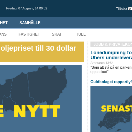
Fredag,
07 Augusti
,
14:00:53
Tillbaka
HET
SAMHÄLLE
ANS
FASTIGHET
SKATT
TULL
JOBB & PRIVATEKO
ljepriset till 30 dollar
Lönedumpning för
Ubers underlever
Arbetaren 13:54
”Som att stå på en parkeri
upplockad”..
Guldbolaget rapportlyf