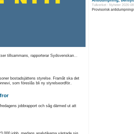
Antidumpning, bensyla
Tullverket - Nyheter 2026-08
Provisorisk antidumpningst
latser tillsammans, rapporterar Sydsvenskan...
soner bostadsjättens styrelse. Framåt ska det
nnevi, som föreslås bli ny styrelseordför..
fror
fredagens jobbrapport och såg därmed ut att
3.000 jobb, medans analytikerna väntade sig