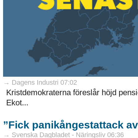
→ Dagens Industri 07:02
Kristdemokraterna föreslår höjd pensi
Ekot...
”Fick panikångestattack av
→ Svenska Dagbladet - Näringsliv 06:36