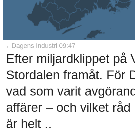
→ Dagens Industri 09:47
Efter miljardklippet på 
Stordalen framåt. För D
vad som varit avgöran
affärer – och vilket råd 
är helt ..