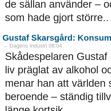
de sällan använder – o
som hade gjort större..
Gustaf Skarsgård: Konsumt
→ Dagens Industri 08:04
Skådespelaren Gustaf 
liv präglat av alkohol 
menar han att världen si
beroende – ständig til
länge kortsik..