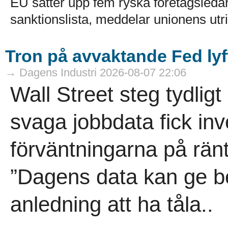
EU sätter upp fem ryska företagsledar
sanktionslista, meddelar unionens utri
Tron på avvaktande Fed lyft
→ Dagens Industri 2026-08-07 22:06
Wall Street steg tydligt
svaga jobbdata fick in
förväntningarna på rän
”Dagens data kan ge be
anledning att ha tåla..