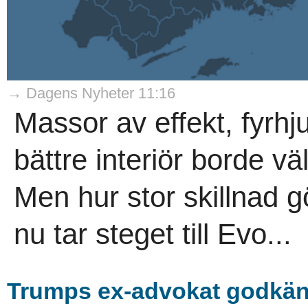
→ Dagens Nyheter 11:16
Massor av effekt, fyrhju
bättre interiör borde vä
Men hur stor skillnad 
nu tar steget till Evo...
Trumps ex-advokat godkänd