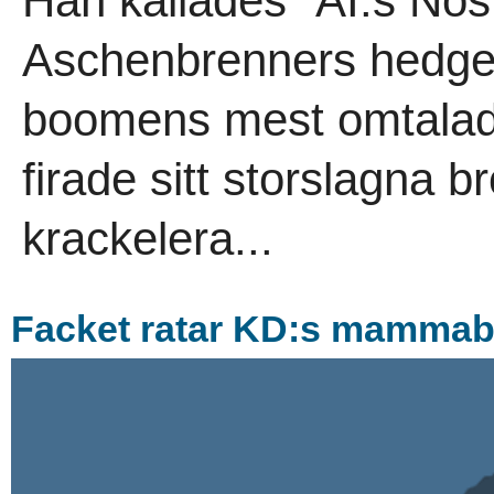
Han kallades ”AI:s No
Aschenbrenners hedgef
boomens mest omtalad
firade sitt storslagna b
krackelera...
Facket ratar KD:s mamma