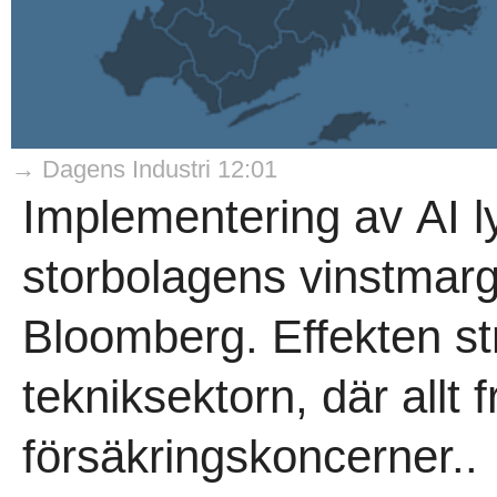
→ Dagens Industri 12:01
Implementering av AI l
storbolagens vinstmargi
Bloomberg. Effekten str
tekniksektorn, där allt fr
försäkringskoncerner..