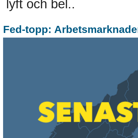
lyft och bel..
Fed-topp: Arbetsmarknaden l