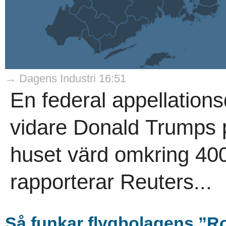
→ Dagens Industri 16:51
En federal appellations
vidare Donald Trumps p
huset värd omkring 400 
rapporterar Reuters...
Så funkar flygbolagens ”R