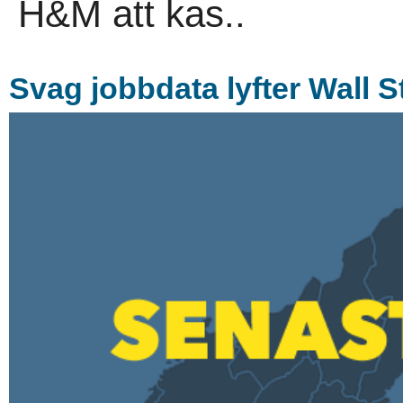
H&M att kas..
Svag jobbdata lyfter Wall S