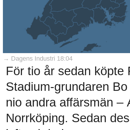
→ Dagens Industri 18:04
För tio år sedan köpte
Stadium-grundaren Bo 
nio andra affärsmän – 
Norrköping. Sedan dess h