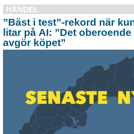
HANDEL
”Bäst i test”-rekord när ku
litar på AI: ”Det oberoende 
avgör köpet”