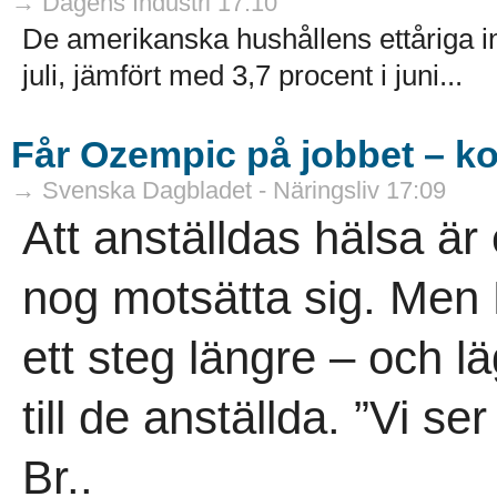
→ Dagens Industri 17:10
De amerikanska hushållens ettåriga infl
juli, jämfört med 3,7 procent i juni...
Får Ozempic på jobbet – ko
→ Svenska Dagbladet - Näringsliv 17:09
Att anställdas hälsa är 
nog motsätta sig. Men 
ett steg längre – och 
till de anställda. ”Vi s
Br..