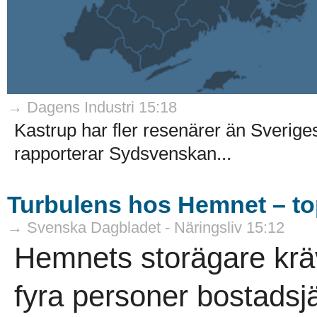
→ Dagens Industri 15:18
Kastrup har fler resenärer än Sveriges 
rapporterar Sydsvenskan...
Turbulens hos Hemnet – to
→ Svenska Dagbladet - Näringsliv 15:12
Hemnets storägare krä
fyra personer bostadsj