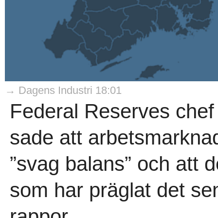
→ Dagens Industri 18:01
Federal Reserves chef
sade att arbetsmarknad
”svag balans” och att d
som har präglat det sen
rappor..