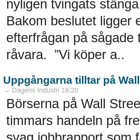
nyligen tvingats stäng
Bakom beslutet ligger 
efterfrågan på sågade t
råvara. ”Vi köper a..
Uppgångarna tilltar på Wall 
→ Dagens Industri 19:20
Börserna på Wall Street
timmars handeln på fre
svag jobbrapport som få