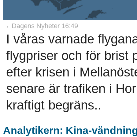
→ Dagens Nyheter 16:49
I våras varnade flygana
flygpriser och för brist
efter krisen i Mellanö
senare är trafiken i H
kraftigt begräns..
Analytikern: Kina-vändning 