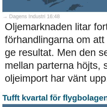
→ Dagens Industri 16:48
Oljemarknaden litar for
förhandlingarna om at
ge resultat. Men den se
mellan parterna höjts,
oljeimport har vänt upp.
Tufft kvartal för flygbolage