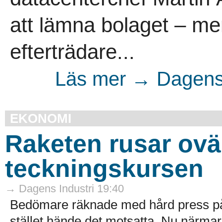
att lämna bolaget – men
efterträdare...
Läs mer → Dagens 
EKONOMI
Raketen rusar ovä
teckningskursen
→ Dagens Industri 19:40
Bedömare räknade med hård press på 
stället hände det motsatta. Nu närmar s