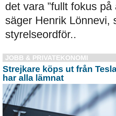
det vara ”fullt fokus på
säger Henrik Lönnevi, 
styrelseordför..
JOBB & PRIVATEKONOMI
Strejkare köps ut från Tesl
har alla lämnat