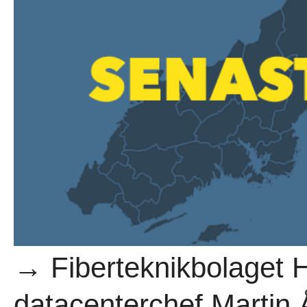
→ Fiberteknikbolaget H
datacenterchef Martin 