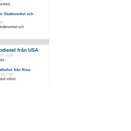
besked..
n Skatteverket och
00
katteverket och
odiesel från USA
-07 16:00
dd..
lkohol från Kina
-06 17:00
ull införd..