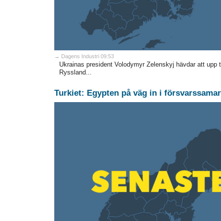
→ Dagens Industri 09:53
Ukrainas president Volodymyr Zelenskyj hävdar att upp ti
Ryssland...
Turkiet: Egypten på väg in i försvarssama