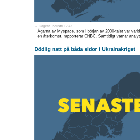
→ Dagens Industri 12:43
Ägarna av Myspace, som i början av 2000-talet var värld
en återkomst, rapporterar CNBC. Samtidigt varnar analyti
Dödlig natt på båda sidor i Ukrainakriget