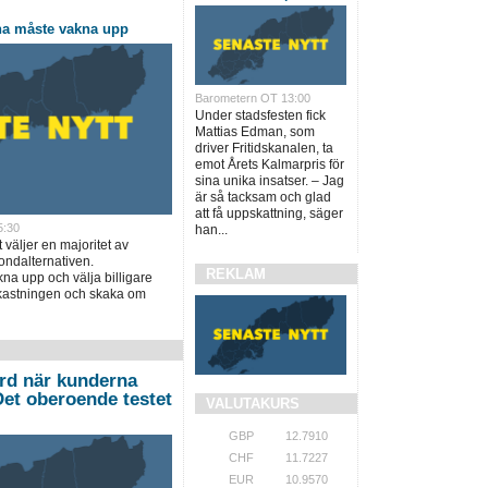
na måste vakna upp
Barometern OT 13:00
Under stadsfesten fick
Mattias Edman, som
driver Fritidskanalen, ta
emot Årets Kalmarpris för
sina unika insatser. – Jag
är så tacksam och glad
att få uppskattning, säger
5:30
han...
t väljer en majoritet av
ondalternativen.
REKLAM
a upp och välja billigare
vkastningen och skaka om
ord när kunderna
”Det oberoende testet
VALUTAKURS
GBP
12.7910
CHF
11.7227
EUR
10.9570