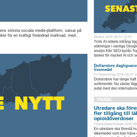
ens största sociala medie-plattform, satsar på
ker för en kraftigt förändrad marknad, med..
Market 2026-08-07 10:53
Trots AI-sökets intrång lig
sökningar i vanliga Googl
analys från SEO-byrån T
tänker för mycket AI och se
Dollarstore dagligvarus
livsmedel
Fri Köpenskap 2026-08-07 1
Dollarstore har länge haft 
sortimentet. Nu växlar låg
avtal med den internationel
FINANS
Utredare ska föres
fler tillgång till
opioidöverdoser
Finansdepartmentet 2026-08
En utredare ska föreslå hu
läkemedel som kan häva o