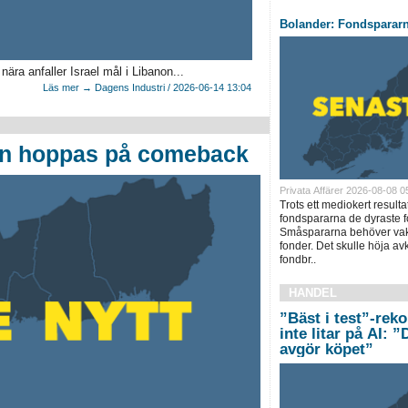
Bolander: Fondsparar
ära anfaller Israel mål i Libanon...
Läs mer → Dagens Industri / 2026-06-14 13:04
en hoppas på comeback
Privata Affärer 2026-08-08 0
Trots ett mediokert resulta
fondspararna de dyraste f
Småspararna behöver vakn
fonder. Det skulle höja a
fondbr..
HANDEL
”Bäst i test”-rek
inte litar på AI: 
avgör köpet”