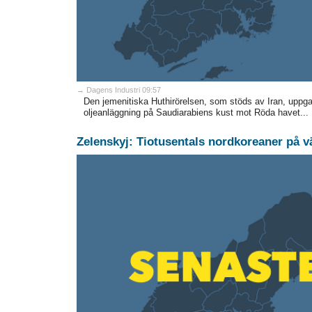
→ Dagens Industri 09:57
Den jemenitiska Huthirörelsen, som stöds av Iran, uppg
oljeanläggning på Saudiarabiens kust mot Röda havet...
Zelenskyj: Tiotusentals nordkoreaner på v