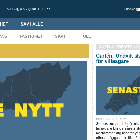
Söndag,
09 Augusti
,
11:12:38
Tillbaka
HET
SAMHÄLLE
ANS
FASTIGHET
SKATT
TULL
JOBB & PRIVATEKO
↯
Carlén: Undvik sk
för villaägare
Privata Affärer 05:30
Semestern är till för åte
husägare blir den årets st
bestämmer dig för att byg
eller anlägga den där eft