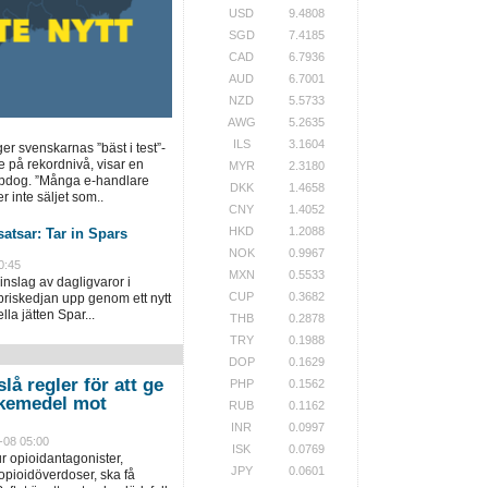
USD
9.4808
SGD
7.4185
CAD
6.7936
AUD
6.7001
NZD
5.5733
AWG
5.2635
ILS
3.1604
ger svenskarnas ”bäst i test”-
e på rekordnivå, visar en
MYR
2.3180
opdog. ”Många e-handlare
DKK
1.4658
r inte säljet som..
CNY
1.4052
HKD
1.2088
atsar: Tar in Spars
NOK
0.9967
0:45
MXN
0.5533
inslag av dagligvaror i
CUP
0.3682
priskedjan upp genom ett nytt
la jätten Spar...
THB
0.2878
TRY
0.1988
DOP
0.1629
lå regler för att ge
PHP
0.1562
 läkemedel mot
RUB
0.1162
INR
0.0997
-08 05:00
ISK
0.0769
r opioidantagonister,
JPY
0.0601
pioidöverdoser, ska få