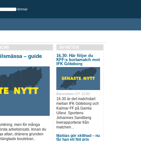
timmar
NOMI
NYHETER
ilsmässa – guide
16.30: Här följer du
KFF:s bortamatch mot
IFK Göteborg
Barometern OT 13:00
16.30 är det matchstart
mellan IFK Göteborg och
Kalmar FF på Gamla
Ullevi. Sportens
Johannes Sandberg
liverapporterar från
rhämtning, men för många
matchen...
örsta arbetsinsats. Innan du
ga altan, dränera grunden
Mattias gör skillnad – nu
erlängtade bouleban..
får han ett fint pris