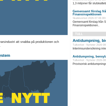
1,3 miljoner får slutskatte
Gemensamt förslag frå
Finansinspektionen
Skatteverket 2026-07-06 08:
Gemensamt förslag från S
Finansinspektionen..
TULL
Antidumpning, bi
arsindustri att snabba på produktionen och
Tullverket - Nyheter 2026-08
.
Interimsundersökning inle
system
Antidumpning, bensyla
Tullverket - Nyheter 2026-08
Provisorisk antidumpningst