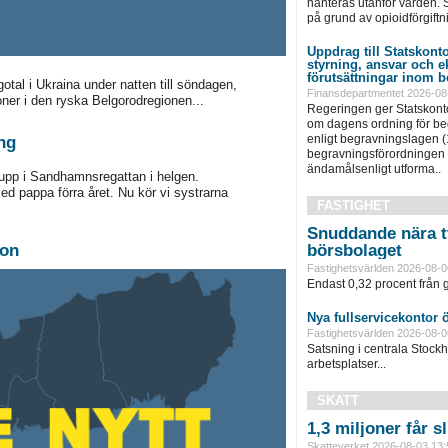
hanteras utanför vården. S
på grund av opioidförgiftni
Uppdrag till Statskonto
styrning, ansvar och 
förutsättningar inom b
tal i Ukraina under natten till söndagen,
Finansdepartmentet 2026-08
ner i den ryska Belgorodregionen...
Regeringen ger Statskonto
om dagens ordning för b
enligt begravningslagen 
ng
begravningsförordningen 
ändamålsenligt utforma..
 upp i Sandhamnsregattan i helgen.
d pappa förra året. Nu kör vi systrarna
FASTIGHET
Snuddande nära t
ion
börsbolaget
Fastighetsvärlden 2026-08-0
Endast 0,32 procent från g
Nya fullservicekontor 
Fastighetsvärlden 2026-08-0
Satsning i centrala Stock
arbetsplatser...
SKATT
1,3 miljoner får 
Skatteverket 2026-08-03 13: