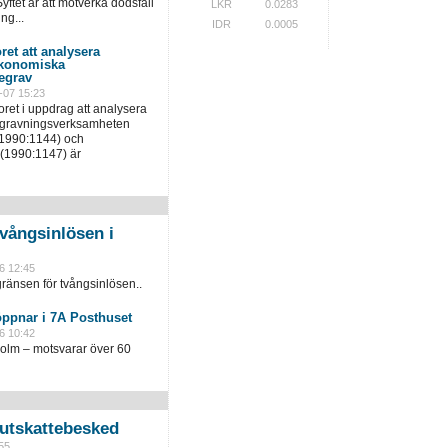
yftet är att motverka dödsfall
LKR
0.0283
ng...
IDR
0.0005
ret att analysera
ekonomiska
egrav
-07 15:23
ret i uppdrag att analysera
egravningsverksamheten
(1990:1144) och
(1990:1147) är
vångsinlösen i
6 12:45
ränsen för tvångsinlösen..
öppnar i 7A Posthuset
6 10:42
holm – motsvarar över 60
slutskattebesked
55