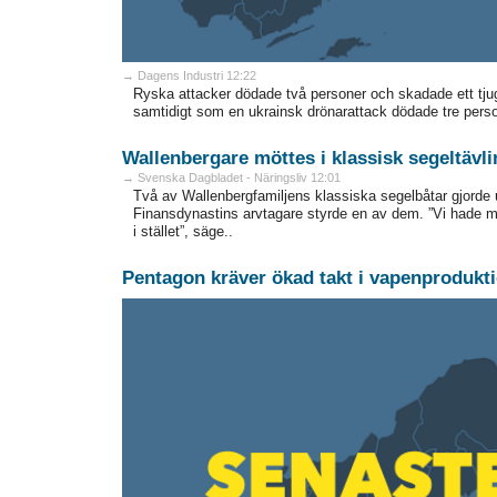
→ Dagens Industri 12:22
Ryska attacker dödade två personer och skadade ett tjugo
samtidigt som en ukrainsk drönarattack dödade tre perso
Wallenbergare möttes i klassisk segeltävli
→ Svenska Dagbladet - Näringsliv 12:01
Två av Wallenbergfamiljens klassiska segelbåtar gjorde
Finansdynastins arvtagare styrde en av dem. ”Vi hade me
i stället”, säge..
Pentagon kräver ökad takt i vapenprodukt