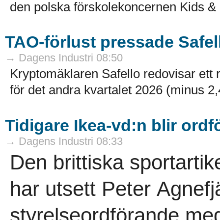
den polska förskolekoncernen Kids & 
TAO-förlust pressade Safel
→ Dagens Industri 08:50
Kryptomäklaren Safello redovisar ett 
för det andra kvartalet 2026 (minus 2,4
Tidigare Ikea-vd:n blir ord
→ Dagens Industri 08:33
Den brittiska sportarti
har utsett Peter Agnefjäl
styrelseordförande med