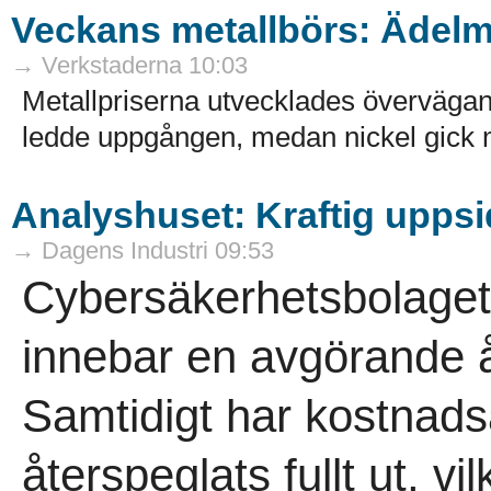
Veckans metallbörs: Ädelme
→ Verkstaderna 10:03
Metallpriserna utvecklades övervägan
ledde uppgången, medan nickel gick 
Analyshuset: Kraftig uppsi
→ Dagens Industri 09:53
Cybersäkerhetsbolaget
innebar en avgörande åte
Samtidigt har kostnads
återspeglats fullt ut, v