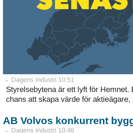
→ Dagens Industri 10:51
Styrelsebytena är ett lyft för Hemnet. E
chans att skapa värde för aktieägare,
AB Volvos konkurrent bygg
→ Dagens Industri 10:48