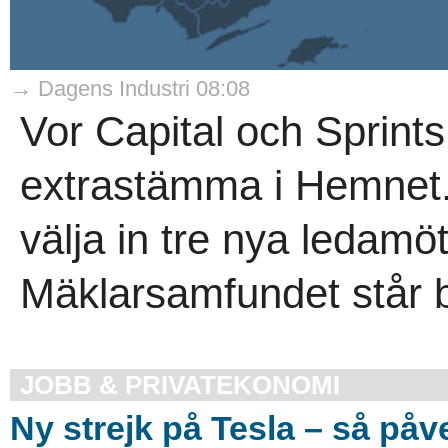
→ Dagens Industri 08:08
Vor Capital och Sprints
extrastämma i Hemnet. N
välja in tre nya ledamöt
Mäklarsamfundet står b
JOBB & PRIVATEKONOMI
Ny strejk på Tesla – så påv