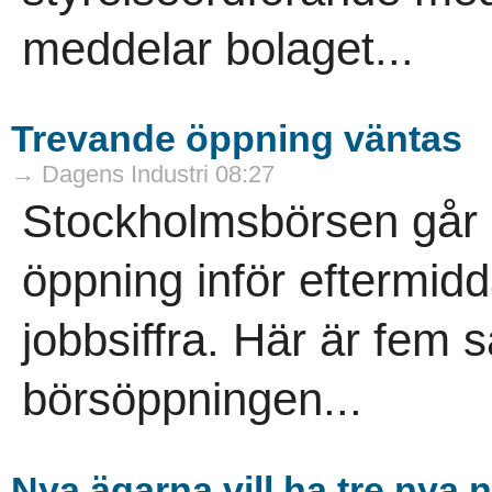
meddelar bolaget...
Trevande öppning väntas
→ Dagens Industri 08:27
Stockholmsbörsen går 
öppning inför eftermi
jobbsiffra. Här är fem s
börsöppningen...
Nya ägarna vill ha tre nya