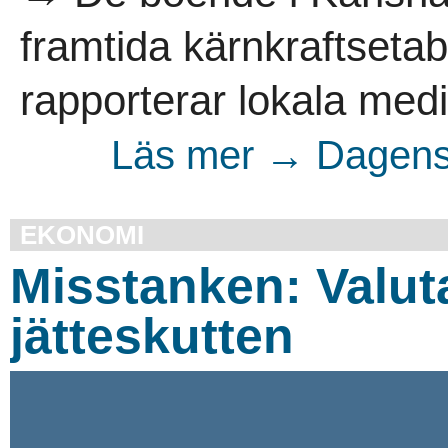
framtida kärnkraftseta
rapporterar lokala medie
Läs mer → Dagens 
EKONOMI
Misstanken: Valut
jätteskutten