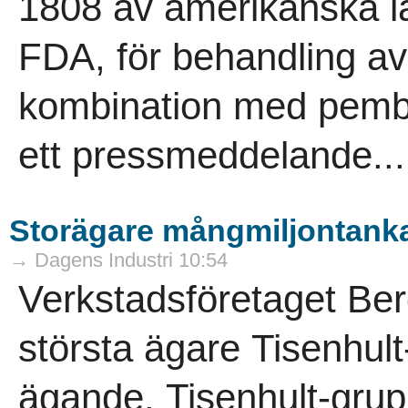
1808 av amerikanska 
FDA, för behandling av
kombination med pembr
ett pressmeddelande...
Storägare mångmiljontankar
→ Dagens Industri 10:54
Verkstadsföretaget Be
största ägare Tisenhult
ägande. Tisenhult-grup