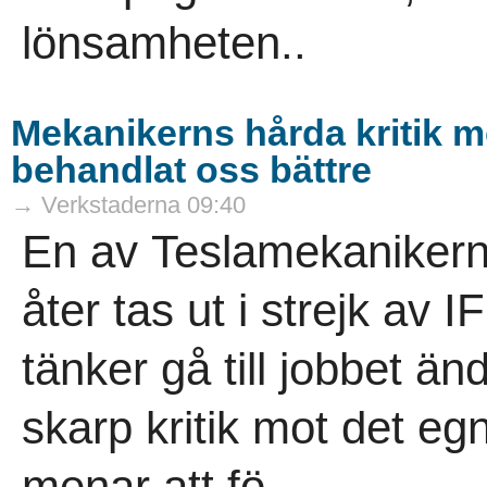
lönsamheten..
Mekanikerns hårda kritik mo
behandlat oss bättre
→ Verkstaderna 09:40
En av Teslamekanikern
åter tas ut i strejk av 
tänker gå till jobbet än
skarp kritik mot det eg
menar att fö..