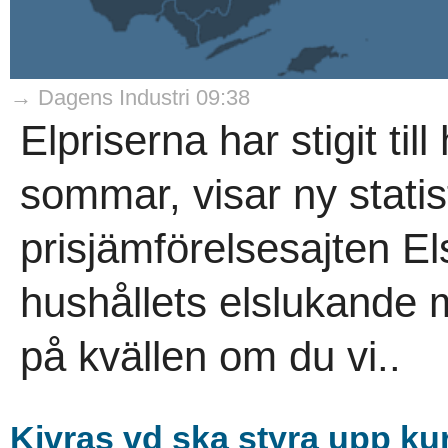
→ Dagens Industri 09:38
Elpriserna har stigit till
sommar, visar ny statis
prisjämförelsesajten El
hushållets elslukande
på kvällen om du vi..
Kivras vd ska styra upp ku