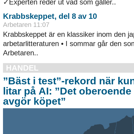
✓Experten reder ut vad som gäller..
Krabbskeppet, del 8 av 10
Arbetaren 11:07
Krabbskeppet är en klassiker inom den j
arbetarlitteraturen • I sommar går den som
Arbetaren..
HANDEL
”Bäst i test”-rekord när ku
litar på AI: ”Det oberoende 
avgör köpet”