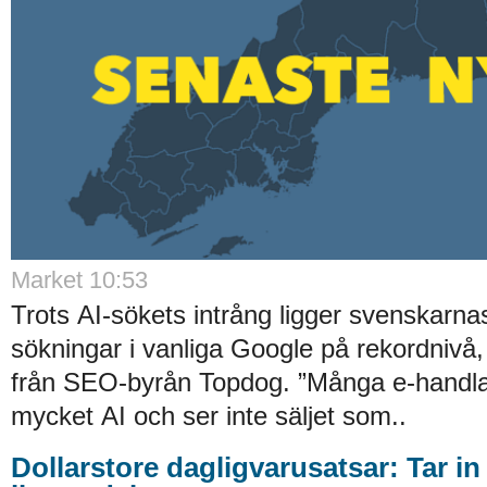
Market 10:53
Trots AI-sökets intrång ligger svenskarnas 
sökningar i vanliga Google på rekordnivå,
från SEO-byrån Topdog. ”Många e-handlar
mycket AI och ser inte säljet som..
Dollarstore dagligvarusatsar: Tar in