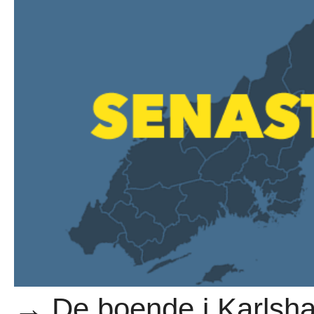
→ De boende i Karlshamn