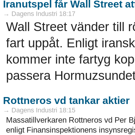
Iranutspel får Wall Street a
→ Dagens Industri 18:17
Wall Street vänder till 
fart uppåt. Enligt iran
kommer inte fartyg kopp
passera Hormuzsundet.
Rottneros vd tankar aktier
→ Dagens Industri 18:15
Massatillverkaren Rottneros vd Per Bj
enligt Finansinspektionens insynsregis