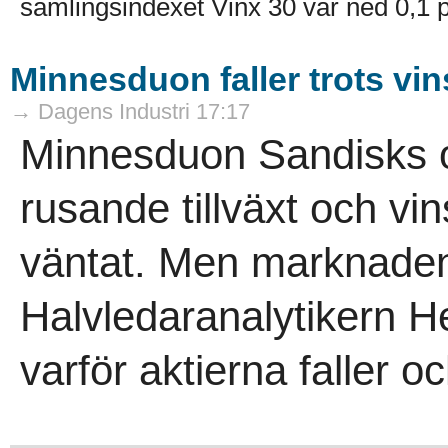
samlingsindexet Vinx 30 var ned 0,1 pr
Minnesduon faller trots vin
→ Dagens Industri 17:17
Minnesduon Sandisks o
rusande tillväxt och vin
väntat. Men marknaden 
Halvledaranalytikern H
varför aktierna faller o