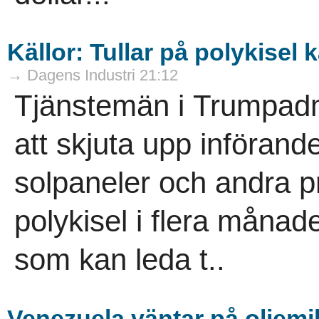
Källor: Tullar på polykisel
→ Dagens Industri 21:12
Tjänstemän i Trumpadm
att skjuta upp införand
solpaneler och andra p
polykisel i flera måna
som kan leda t..
Venezuela väntar på oljemil