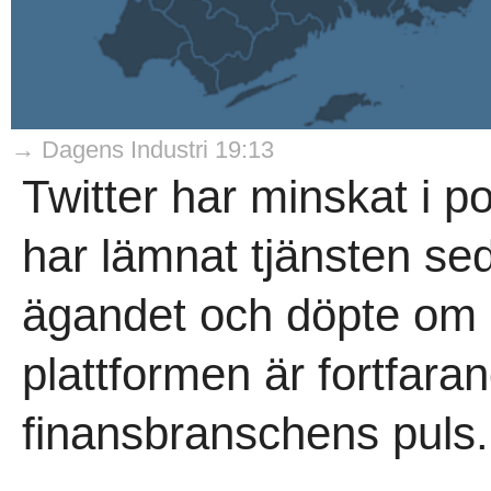
→ Dagens Industri 19:13
Twitter har minskat i p
har lämnat tjänsten se
ägandet och döpte om b
plattformen är fortfar
finansbranschens puls.