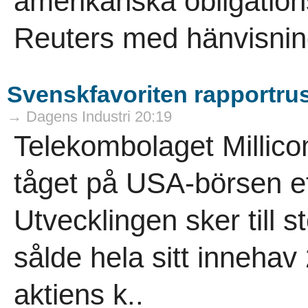
amerikanska obligation
Reuters med hänvisning 
Svenskfavoriten rapportrusa
→ Dagens Industri 20:19
Telekombolaget Millico
tåget på USA-börsen ef
Utvecklingen sker till s
sålde hela sitt inneha
aktiens k..