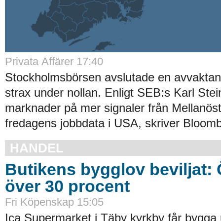
Privata Affärer 17:40
Stockholmsbörsen avslutade en avvakta
strax under nollan. Enligt SEB:s Karl Stei
marknader på mer signaler från Mellanös
fredagens jobbdata i USA, skriver Bloomb
HANDEL
Butikens bygglov beviljat:
över 30 procent
Fri Köpenskap 15:05
Ica Supermarket i Täby kyrkby får bygga 