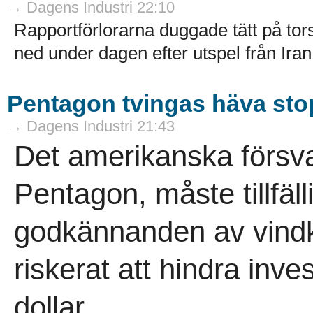
→ Dagens Industri 22:10
Rapportförlorarna duggade tätt på to
ned under dagen efter utspel från Ir
Pentagon tvingas häva stop
→ Dagens Industri 21:43
Det amerikanska försv
Pentagon, måste tillfäll
godkännanden av vindk
riskerat att hindra inve
dollar...