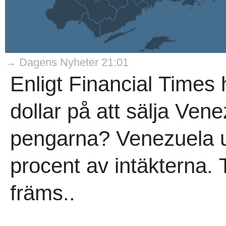
→ Dagens Nyheter 21:01
Enligt Financial Times 
dollar på att sälja Ven
pengarna? Venezuela u
procent av intäkterna.
främs..