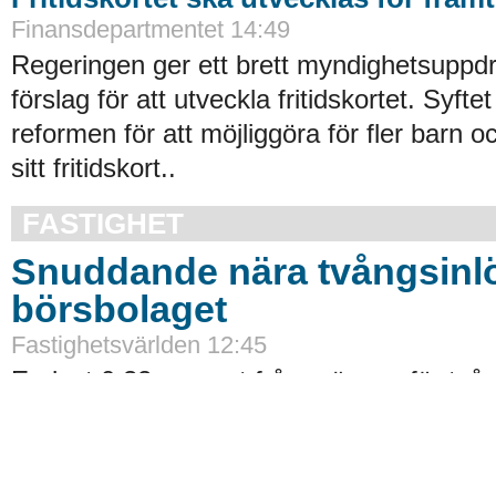
Finansdepartmentet 14:49
Regeringen ger ett brett myndighetsuppdra
förslag för att utveckla fritidskortet. Syftet
reformen för att möjliggöra för fler barn o
sitt fritidskort..
FASTIGHET
Snuddande nära tvångsinlö
börsbolaget
Fastighetsvärlden 12:45
Endast 0,32 procent från gränsen för tvån
Nya fullservicekontor öppnar i 7A 
Fastighetsvärlden 10:42