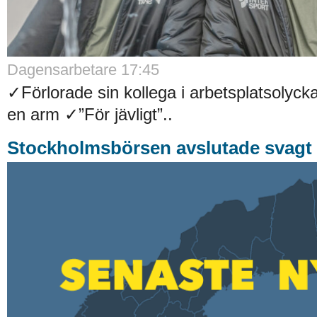
Dagensarbetare 17:45
✓Förlorade sin kollega i arbetsplatsolyck
en arm ✓”För jävligt”..
Stockholmsbörsen avslutade svagt