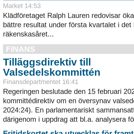
Market 14:53
Klädföretaget Ralph Lauren redovisar ök
bättre resultat under första kvartalet i det
räkenskasåret...
FINANS
Tilläggsdirektiv till
Valsedelskommittén
Finansdepartmentet 16:41
Regeringen beslutade den 15 februari 20
kommittédirektiv om en översynav valsede
2024:24). En parlamentariskt sammansat
därigenom i uppdrag att bl.a. analysera fö
Fritidskortet ska utvecklas för fram