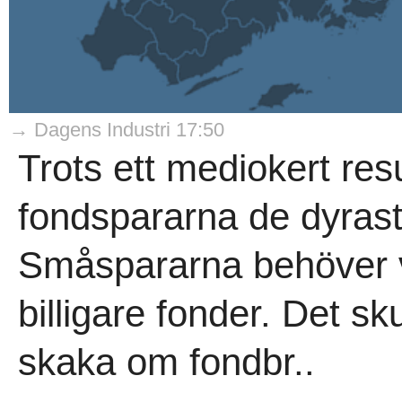
→ Dagens Industri 17:50
Trots ett mediokert resu
fondspararna de dyrast
Småspararna behöver v
billigare fonder. Det s
skaka om fondbr..