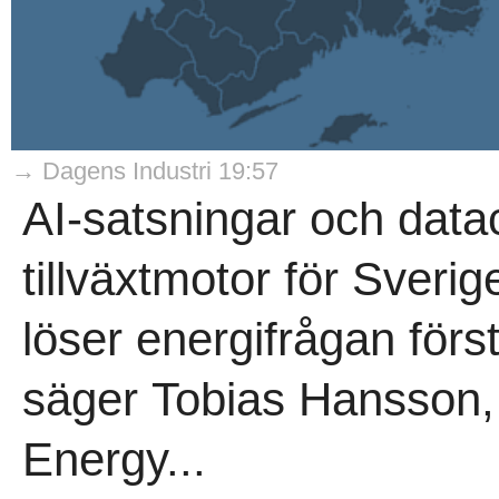
→ Dagens Industri 19:57
AI-satsningar och datac
tillväxtmotor för Sveri
löser energifrågan först.
säger Tobias Hansson, 
Energy...