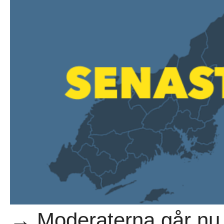
→ Moderaterna går nu f